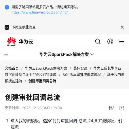
如需了解国际站更多云产品，请访问国际站。
https://www.huaweicloud.com/intl/
不再显示此消息
华为云SparkPack解决方案
文档首页
/
华为云SparkPack解决方案
/
最佳实践
/
华为云成长型企业
数字化转型包企业ERP和钉钉集成
/
SQL版本审批流部署流程
/
基于我的流
模板创建流
/
创建审批回调总流
产
品
创建审批回调总流
介
绍
更新时间：
2025-12-18 GMT+08:00
用
进入我的流模板，选择"
钉钉审批回调-总流_24_6_1
"流模板，创
户
建流