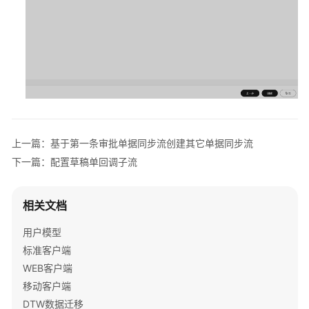
口
清
单
描
述
集
成
实
上一篇：基于第一条审批单据同步流创建其它单据同步流
施
下一篇：配置草稿单回调子流
最
佳
实
相关文档
践
用户模型
SQL
标准客户端
版
WEB客户端
本
移动客户端
审
批
DTW数据迁移