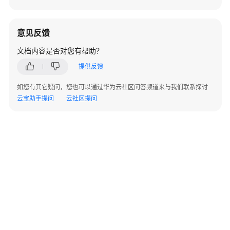
流
部
署
意见反馈
流
文档内容是否对您有帮助？
程
提供反馈
复
制
如您有其它疑问，您也可以通过华为云社区问答频道来与我们联系探讨
公
云宝助手提问
云社区提问
共
流
模
板
到
我
的
流
模
板