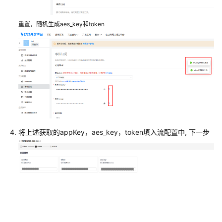
长
型
企
重置，随机生成aes_key和token
业
数
字
化
转
型
包
企
业
ERP
将上述获取的appKey，aes_key，token填入流配置中, 下一步
和
钉
钉
集
成
更
新