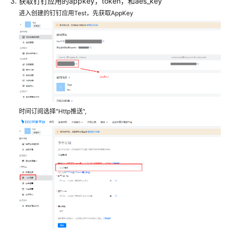
获取钉钉应用的appkey，token，和aes_key
字
进入创建的钉钉应用Test，先获取AppKey
化
转
型
包
企
业
ERP
泛
微
时间订阅选择"Http推送",
OA
集
成
指
南
华
为
云
成