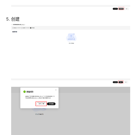
记
录
创建
应
用
场
景
介
绍
集
成
方
案
设
计
依
赖
接