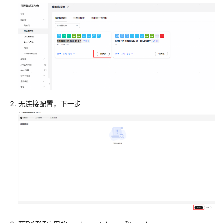
指
南
最
佳
实
践
概
无连接配置，下一步
述
华
为
云
成
长
型
企
业
数