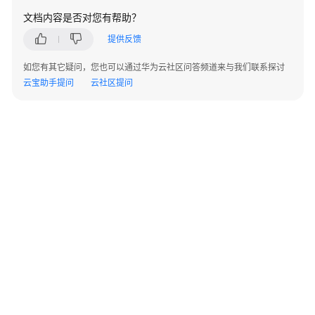
云
文档内容是否对您有帮助？
成
提供反馈
长
型
如您有其它疑问，您也可以通过华为云社区问答频道来与我们联系探讨
企
云宝助手提问
云社区提问
业
数
字
化
转
型
包
企
业
ERP
和
黑
湖
MES
©2026 Huaweicloud.com 版权所有
黔ICP备20004760号-14
苏B2-20130048号
A2.B1.B2-20070312
集
增值电信业务经营许可证：B1.B2-20200593 | 代理域名注册服务机构：新网、西数