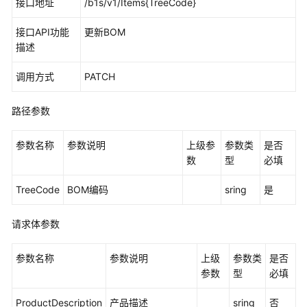
接口地址
/b1s/v1/Items{TreeCode}
指
南
接口API功能
更新BOM
描述
最
佳
调用方式
PATCH
实
践
路径参数
概
参数名称
述
参数说明
上级参
参数类
是否
数
型
必填
华
TreeCode
BOM编码
sring
是
为
云
成
请求体参数
长
型
参数名称
参数说明
上级
参数类
是否
企
参数
型
必填
业
数
ProductDescription
产品描述
sring
否