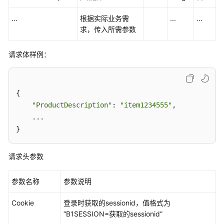
字
化
...
根据实际业务需
...
...
转
求，传入所需参数
型
包
请求体样例：
企
业
ERP
泛
{

微
"ProductDescription"
: 
"item1234555"
,

OA
    ...

集
}
成
指
请求头参数
南
华
参数名称
参数说明
为
Cookie
云
登录时获取的sessionid，值格式为
成
“B1SESSION=获取的sessionid”