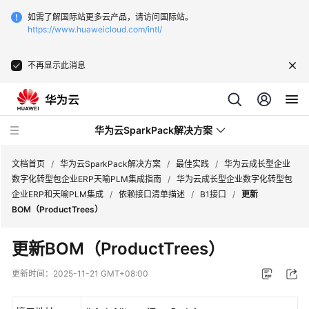
如需了解国际站更多云产品，请访问国际站。
https://www.huaweicloud.com/intl/
不再显示此消息
华为云SparkPack解决方案
文档首页
/
华为云SparkPack解决方案
/
最佳实践
/
华为云成长型企业
数字化转型包企业ERP天喻PLM集成指南
/
华为云成长型企业数字化转型包
企业ERP和天喻PLM集成
/
依赖接口清单描述
/
B1接口
/
更新
产
BOM（ProductTrees）
品
介
更新BOM（ProductTrees）
绍
更新时间：
2025-11-21 GMT+08:00
用
户