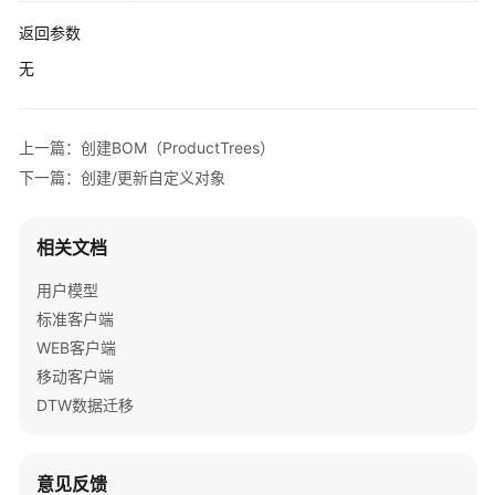
长
型
返回参数
企
无
业
数
字
上一篇：创建BOM（ProductTrees）
化
转
下一篇：创建/更新自定义对象
型
包
企
相关文档
业
用户模型
ERP
和
标准客户端
钉
WEB客户端
钉
移动客户端
集
DTW数据迁移
成
华
意见反馈
为