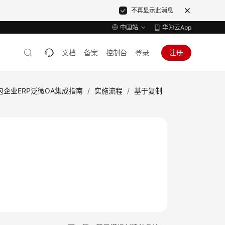
不再显示此消息
中国站
华为云App
文档
备案
控制台
登录
注册
企业ERP泛微OA集成指南
/
实施流程
/
基于复制