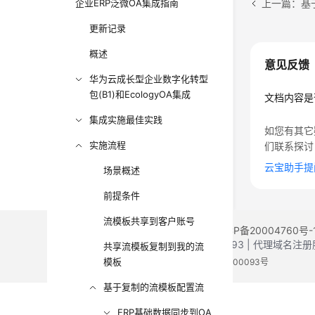
上一篇：基
企业ERP泛微OA集成指南
更新记录
概述
意见反馈
华为云成长型企业数字化转型
包(B1)和EcologyOA集成
文档内容是
集成实施最佳实践
如您有其它
实施流程
们联系探讨
云宝助手提
场景概述
前提条件
流模板共享到客户账号
©2026 Huaweicloud.com 版权所有
黔ICP备20004760号-
增值电信业务经营许可证：B1.B2-20200593 | 代理域名
共享流模板复制到我的流
模板
电子营业执照
贵公网安备 52990002000093号
基于复制的流模板配置流
ERP基础数据同步到OA