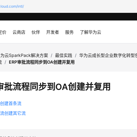
loud.com/intl/
定价
云商店
伙伴
开发者
服务
了解华为云
为云SparkPack解决方案
/
最佳实践
/
华为云成长型企业数字化转型包
流
/
ERP审批流程同步到OA创建并复用
P审批流程同步到OA创建并复用
板创建首条流
条流创建其它流