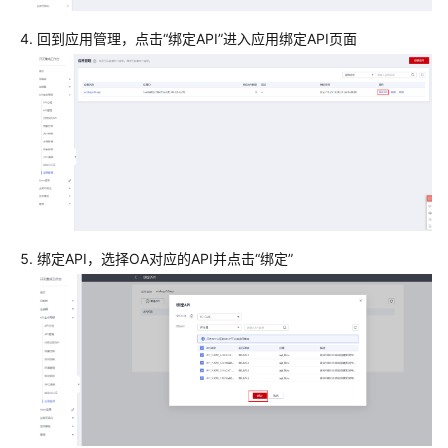
概
回到应用管理，点击“绑定API”进入应用绑定API页面
述
华
为
云
成
长
型
企
业
绑定API，选择OA对应的API并点击“绑定”
数
字
化
转
型
包
(B1)
和
EcologyOA