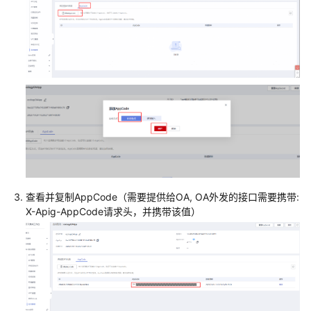
字
化
转
型
包
企
业
ERP
泛
微
OA
集
成
查看并复制AppCode（需要提供给OA, OA外发的接口需要携带:
指
X-Apig-AppCode请求头，并携带该值）
南
更
新
记
录