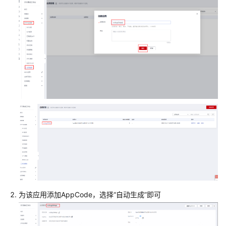
指
南
最
佳
实
践
概
述
华
为
云
成
长
型
为该应用添加AppCode，选择“自动生成”即可
企
业
数