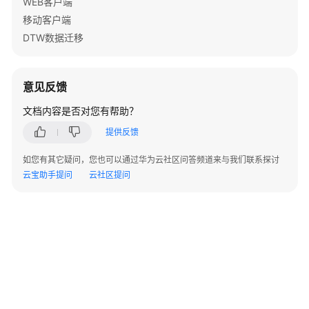
WEB客户端
录
移动客户端
DTW数据迁移
适
用
场
意见反馈
景
文档内容是否对您有帮助？
前
提供反馈
提
条
如您有其它疑问，您也可以通过华为云社区问答频道来与我们联系探讨
件
云宝助手提问
云社区提问
接
口
版
本
部
署
流
程