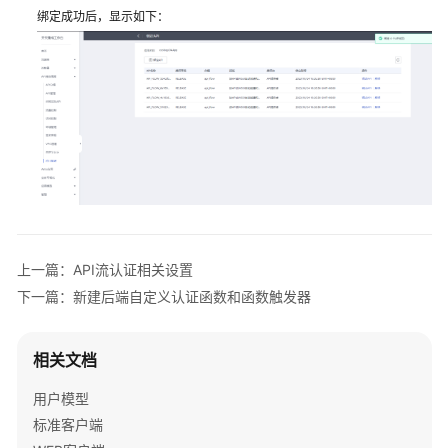
绑定成功后，显示如下：
集
成
集
成
实
施
最
佳
实
践
上一篇：API流认证相关设置
实
下一篇：新建后端自定义认证函数和函数触发器
施
流
程
相关文档
用户模型
更
新
标准客户端
记