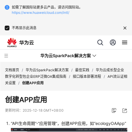
如需了解国际站更多云产品，请访问国际站。
https://www.huaweicloud.com/intl/
不再显示此消息
华为云SparkPack解决方案
文档首页
/
华为云SparkPack解决方案
/
最佳实践
/
华为云成长型企业
数字化转型包企业ERP泛微OA集成指南
/
接口版本部署流程
/
API流认证相
关设置
/
创建APP应用
产
品
创建APP应用
介
绍
更新时间：
2025-12-18 GMT+08:00
用
“API生命周期”-“应用管理”，创建APP应用，如“ecologyOAApp”
户