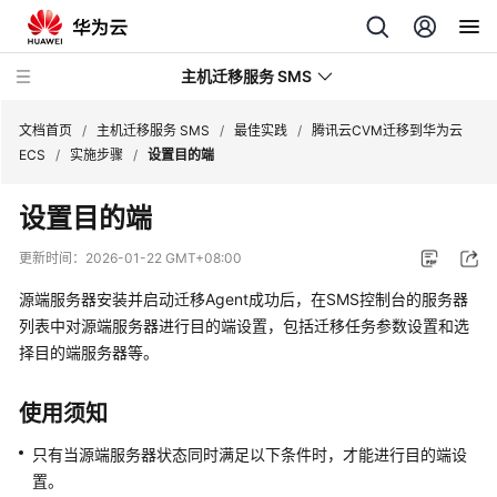
主机迁移服务 SMS
文档首页
/
主机迁移服务 SMS
/
最佳实践
/
腾讯云CVM迁移到华为云
ECS
/
实施步骤
/
设置目的端
最
设置目的端
新
动
更新时间：
2026-01-22 GMT+08:00
态
源端服务器安装并启动迁移Agent成功后，在SMS控制台的服务器
产
列表中对源端服务器进行目的端设置，包括迁移任务参数设置和选
品
择目的端服务器等。
介
绍
使用须知
快
只有当源端服务器状态同时满足以下条件时，才能进行目的端设
速
置。