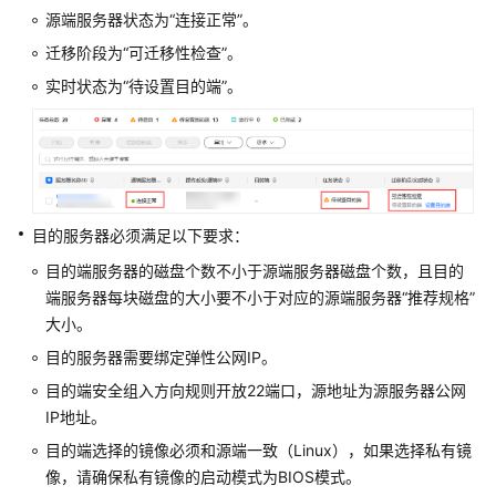
入
源端服务器状态为“连接正常”。
门
迁移阶段为“可迁移性检查”。
用
实时状态为“待设置目的端”。
户
指
南
最
佳
目的服务器必须满足以下要求：
实
目的端服务器的磁盘个数不小于源端服务器磁盘个数，且目的
践
端服务器每块磁盘的大小要不小于对应的源端服务器“推荐规格”
大小。
SMS
最
目的服务器需要绑定弹性公网IP。
佳
目的端安全组入方向规则开放22端口，源地址为源服务器公网
实
IP地址。
践
汇
目的端选择的镜像必须和源端一致（Linux），如果选择私有镜
总
像，请确保私有镜像的启动模式为BIOS模式。