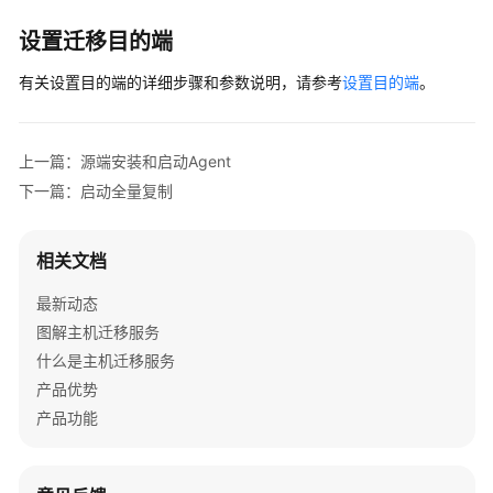
华
设置迁移目的端
为
云
有关设置目的端的详细步骤和参数说明，请参考
设置目的端
。
ECS
实
例
上一篇：源端安装和启动Agent
间
下一篇：启动全量复制
迁
移
相关文档
创
建
最新动态
Windows
图解主机迁移服务
主
什么是主机迁移服务
机
产品优势
迁
移
产品功能
任
务