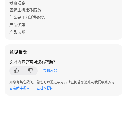
最新动态
佳
实
图解主机迁移服务
践
什么是主机迁移服务
汇
产品优势
总
产品功能
华
为
意见反馈
云
ECS
文档内容是否对您有帮助？
实
提供反馈
例
间
如您有其它疑问，您也可以通过华为云社区问答频道来与我们联系探讨
迁
云宝助手提问
云社区提问
移
创
建
Windows
主