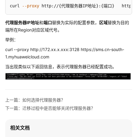
介
curl 
--proxy
 http://{代理服务器IP地址}:{端口}   https:
绍
代理服务器IP地址
和
端口
替换为实际的配置参数，
区域
替换为目的
快
端所在Region对应区域代号。
速
入
举例：
门
curl --proxy http://172.xx.x.xxx:3128 https://sms.cn-south-
1.myhuaweicloud.com
用
户
当出现类似以下返回信息，表示代理服务器已经配置成功。
指
南
最
佳
上一篇：如何选择代理服务器？
实
下一篇：迁移过程中是否能够关闭代理服务器？
践
SMS
相关文档
最