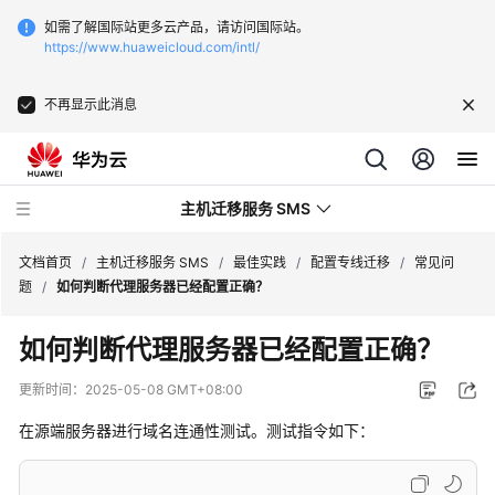
如需了解国际站更多云产品，请访问国际站。
https://www.huaweicloud.com/intl/
不再显示此消息
主机迁移服务 SMS
文档首页
/
主机迁移服务 SMS
/
最佳实践
/
配置专线迁移
/
常见问
题
/
如何判断代理服务器已经配置正确？
最
如何判断代理服务器已经配置正确？
新
动
更新时间：
2025-05-08 GMT+08:00
态
在源端服务器进行域名连通性测试。测试指令如下：
产
品