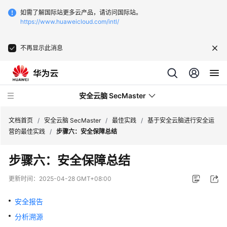
如需了解国际站更多云产品，请访问国际站。
https://www.huaweicloud.com/intl/
不再显示此消息
安全云脑 SecMaster
文档首页
/
安全云脑 SecMaster
/
最佳实践
/
基于安全云脑进行安全运
营的最佳实践
/
步骤六：安全保障总结
最
步骤六：安全保障总结
新
动
更新时间：
2025-04-28 GMT+08:00
态
安全报告
技
分析溯源
术