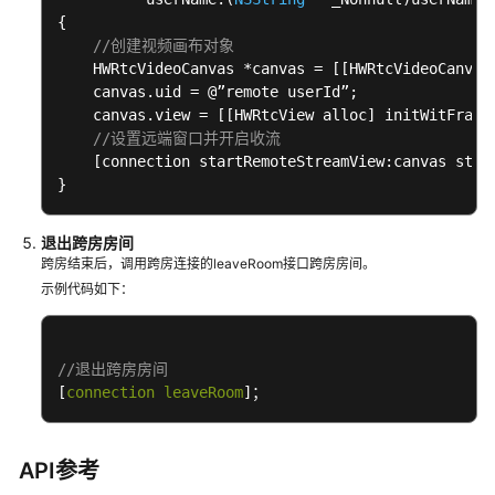
{

集
//创建视频画布对象
和
    HWRtcVideoCanvas *canvas = [[HWRtcVideoCanvas 
音
    canvas.uid = @”remote userId”;

频
    canvas.view = [[HWRtcView alloc] initWitFrame
自
//设置远端窗口并开启收流
渲
    [connection startRemoteStreamView:canvas stre
染
}
原
退出跨房房间
始
跨房结束后，调用跨房连接的leaveRoom接口跨房房间。
视
示例代码如下：
频
数
据
（视
//退出跨房房间
频
[
connection leaveRoom
]；
前
后
处
API参考
理）