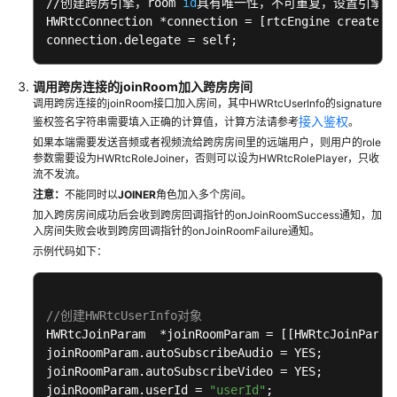
//创建跨房引擎，room 
id
具有唯一性，不可重复，设置引擎代理
备
HWRtcConnection *connection = [rtcEngine createCo
connection.delegate = self;
屏
幕
共
调用跨房连接的joinRoom加入跨房房间
享
调用跨房连接的joinRoom接口加入房间，其中HWRtcUserInfo的signature
接入鉴权
鉴权签名字符串需要填入正确的计算值，计算方法请参考
。
如果本端需要发送音频或者视频流给跨房房间里的远端用户，则用户的role
通
参数需要设为HWRtcRoleJoiner，否则可以设为HWRtcRolePlayer，只收
话
流不发流。
质
注意：
不能同时以
JOINER
角色加入多个房间。
量
加入跨房房间成功后会收到跨房回调指针的onJoinRoomSuccess通知，加
监
入房间失败会收到跨房回调指针的onJoinRoomFailure通知。
测
示例代码如下：
播
放
//创建HWRtcUserInfo对象
音
HWRtcJoinParam  *joinRoomParam = [[HWRtcJoinParam
效
joinRoomParam.autoSubscribeAudio = YES;

joinRoomParam.autoSubscribeVideo = YES;

播
joinRoomParam.userId = 
"userId"
;
