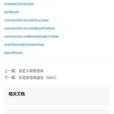
createConnection
自
joinRoom
定
connection:onJoinSuccess
义
视
connection:onJoinRoomFailure
频
connection:onRemoteUserOnline
采
集
startRemoteStreamView
leaveRoom
自
定
义
上一篇：自定义视频渲染
视
下一篇：实现音视频通话（MAC）
频
渲
染
相关文档
加
入
多