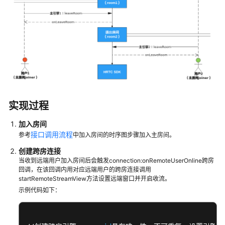
现
音
视
频
通
话
（Android）
实
实现过程
现
音
加入房间
视
接口调用流程
参考
中加入房间的时序图步骤加入主房间。
频
通
创建跨房连接
话
当收到远端用户加入房间后会触发connection:onRemoteUserOnline跨房
回调，在该回调内用对应远端用户的跨房连接调用
（iOS）
startRemoteStreamView方法设置远端窗口并开启收流。
示例代码如下：
环
境
准