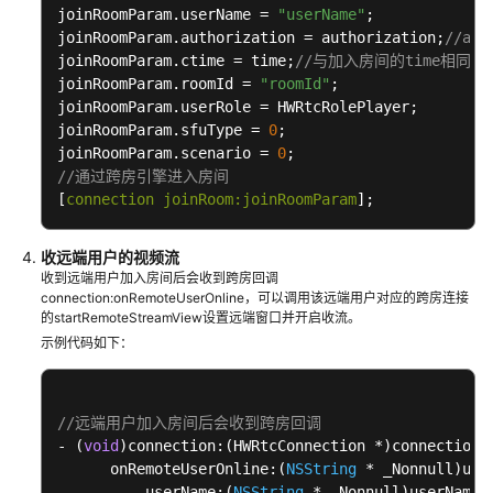
放
joinRoomParam.userName = 
"userName"
;

音
joinRoomParam.authorization = authorization;
//au
乐
joinRoomParam.ctime = time;
//与加入房间的time相同
joinRoomParam.roomId = 
"roomId"
;

原
joinRoomParam.userRole = HWRtcRolePlayer;

始
joinRoomParam.sfuType = 
0
;

音
joinRoomParam.scenario = 
0
频
//通过跨房引擎进入房间
[
connection joinRoom:joinRoomParam
];
数
据
（音
收远端用户的视频流
频
收到远端用户加入房间后会收到跨房回调
前
connection:onRemoteUserOnline，可以调用该远端用户对应的跨房连接
的startRemoteStreamView设置远端窗口并开启收流。
后
示例代码如下：
处
理）
音
//远端用户加入房间后会收到跨房回调
频
- (
void
)connection:(HWRtcConnection *)connection

自
      onRemoteUserOnline:(
NSString
 * _Nonnull)user
          userName:(
NSString
 * _Nonnull)userName

采