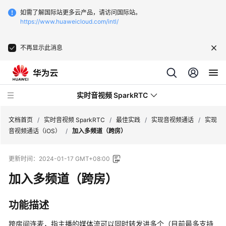
如需了解国际站更多云产品，请访问国际站。
https://www.huaweicloud.com/intl/
不再显示此消息
实时音视频 SparkRTC
文档首页
/
实时音视频 SparkRTC
/
最佳实践
/
实现音视频通话
/
实现
音视频通话（iOS）
/
加入多频道（跨房）
最
更新时间：
2024-01-17 GMT+08:00
新
动
加入多频道（跨房）
态
功能描述
服
务
跨房间连麦，指主播的媒体流可以同时转发进多个（目前最多支持