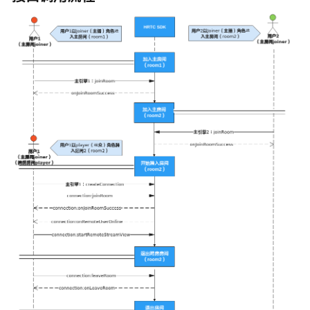
实
践
云
端
录
制
与
回
放
实
现
音
视
频
通
话
实