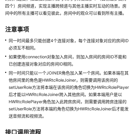
公
四个）房间频道，实现主播跨频道与其他主播实时互动的场景。房
告
间中的所有主播可以看见彼此，房间中的观众可以看到所有主播。
产
注意事项
品
介
同一时间最多只能创建4个连接对象，每个连接对象对应的房间ID
绍
必须互不相同。
快
如果使用connection对象加入房间，则加入房间的房间ID不能和
速
已创建连接对象对应的房间ID相同。
入
同一时间只能以一个JOINER角色加入某一个房间。如果本端在其
门
他房间里的角色是HWRtcRoleJoiner，则需要调用该房间的
setUserRole方法将本端在该房间的角色切换为HWRtcRolePlayer
用
后才能以HWRtcRoleJoiner跨入其他房间。如果本端用户是以
户
HWRtcRolePlayer角色加入此跨房房间，则需要调用跨房连接的
指
setUserRole方法将本端的角色切换为HWRtcRoleJoiner后才能发
南
送音频流和视频流。
最
佳
接口调用流程