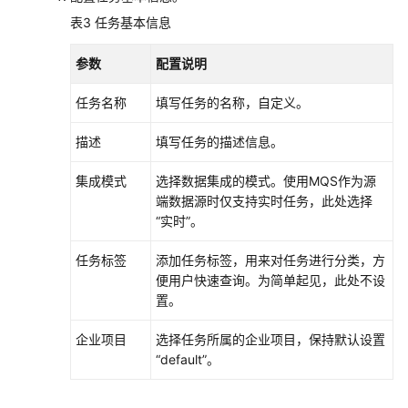
放
表3
任务基本信息
数
据
参数
配置说明
API
任务名称
填写任务的名称，自定义。
设
备
描述
填写任务的描述信息。
接
入
集成模式
选择数据集成的模式。使用MQS作为源
ROMA
端数据源时仅支持实时任务，此处选择
Connect
“实时”。
企
任务标签
添加任务标签，用来对任务进行分类，方
业
便用户快速查询。为简单起见，此处不设
数
置。
据
以
企业项目
选择任务所属的企业项目，保持默认设置
API
“default”。
形
式