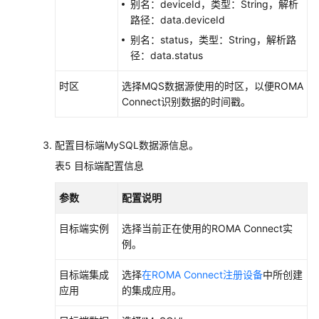
别名：deviceId，类型：String，解析
API
路径：data.deviceId
日
别名：status，类型：String，解析路
志
径：data.status
监
控
时区
选择MQS数据源使用的时区，以便ROMA
Connect识别数据的时间戳。
使
用
自
配置目标端MySQL数据源信息。
定
表5
目标端配置信息
义
后
参数
配置说明
端
开
目标端实例
选择当前正在使用的ROMA Connect实
发
例。
自
定
目标端集成
选择
在ROMA Connect注册设备
中所创建
义
应用
的集成应用。
认
证