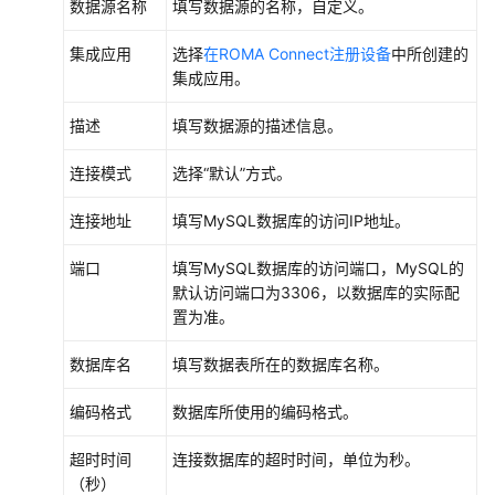
数据源名称
填写数据源的名称，自定义。
方
案
集成应用
选择
在ROMA Connect注册设备
中所创建的
概
集成应用。
述
描述
填写数据源的描述信息。
在
ROMA
连接模式
选择“默认”方式。
Connect
连接地址
注
填写MySQL数据库的访问IP地址。
册
端口
填写MySQL数据库的访问端口，MySQL的
设
默认访问端口为3306，以数据库的实际配
备
置为准。
配
数据库名
填写数据表所在的数据库名称。
置
设
编码格式
数据库所使用的编码格式。
备
数
超时时间
连接数据库的超时时间，单位为秒。
据
（秒）
转