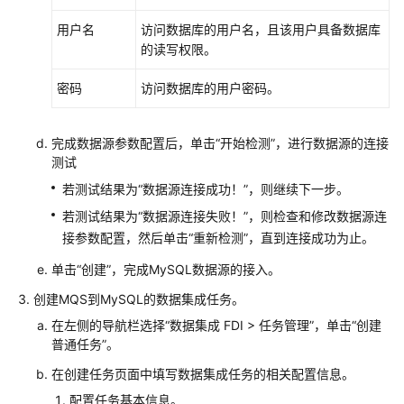
发
用户名
访问数据库的用户名，且该用户具备数据库
MQS
的读写权限。
创
密码
访问数据库的用户密码。
建
MQS
到
完成数据源参数配置后，单击“开始检测”，进行数据源的连接
数
测试
据
若测试结果为“数据源连接成功！”，则继续下一步。
库
若测试结果为“数据源连接失败！”，则检查和修改数据源连
的
集
接参数配置，然后单击“重新检测”，直到连接成功为止。
成
单击“创建”，完成MySQL数据源的接入。
任
务
创建MQS到MySQL的数据集成任务。
在左侧的导航栏选择“数据集成 FDI > 任务管理”，单击“创建
创
普通任务”。
建
在创建任务页面中填写数据集成任务的相关配置信息。
并
开
配置任务基本信息。