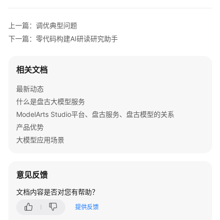
介
绍
上一篇：调优典型问题
计
下一篇：零代码构建AI研读研究助手
费
说
相关文档
明
最新动态
快
什么是盘古大模型服务
速
ModelArts Studio平台、盘古服务、盘古模型的关系
入
门
产品优势
大模型应用场景
用
户
指
意见反馈
南
文档内容是否对您有帮助？
最
提供反馈
佳