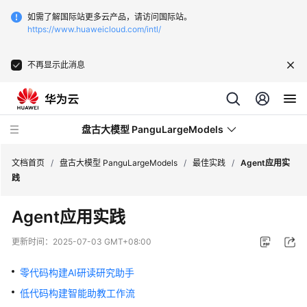
如需了解国际站更多云产品，请访问国际站。
https://www.huaweicloud.com/intl/
不再显示此消息
盘古大模型 PanguLargeModels
文档首页
/
盘古大模型 PanguLargeModels
/
最佳实践
/
Agent应用实
践
最
Agent应用实践
新
动
更新时间：
2025-07-03 GMT+08:00
态
零代码构建AI研读研究助手
产
低代码构建智能助教工作流
品