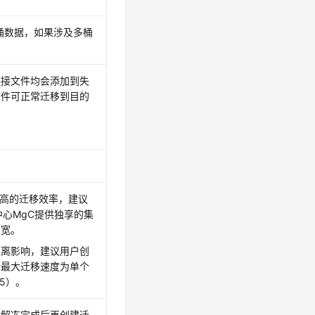
桶数据，如果涉及多桶
链接文件均会添加到失
文件可正常迁移到目的
需更高的迁移效率，建议
心MgC提供独享的集
带宽。
距离影响，建议用户创
际最大迁移速度为单个
5）。
待解冻完成后再创建迁