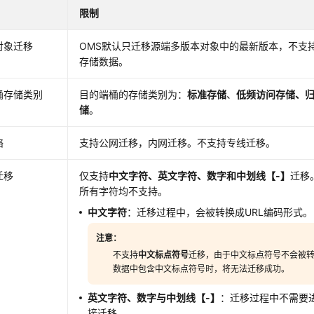
限制
对象迁移
OMS默认只迁移源端多版本对象中的最新版本，不支
存储数据。
桶存储类别
目的端桶的存储类别为：
标准存储
、
低频访问存储、
储
。
络
支持公网迁移，内网迁移。不支持专线迁移。
迁移
仅支持
中文字符、英文字符、数字和中划线【-】
迁移
所有字符均不支持。
中文字符
：迁移过程中，会被转换成URL编码形式。
注意：
不支持
中文标点符号
迁移，由于中文标点符号不会被转
数据中包含中文标点符号时，将无法迁移成功。
英文字符、数字与中划线【-】
：迁移过程中不需要
接迁移。