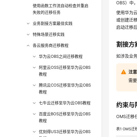
OBS）中
使用函数工作流自动检查并重启
失败的迁移任务
使用华为云
或创建迁
业务割接方案最佳实践
启动迁移
特殊场景迁移实践
割接方
各云服务商迁移教程
如涉及业
华为云OBS之间迁移教程
阿里云OSS迁移至华为云OBS
注
教程
需
腾讯云COS迁移至华为云OBS
教程
七牛云迁移至华为云OBS教程
约束与
百度云BOS迁移至华为云OBS
OMS迁移
教程
表1
OMS迁
优刻得US3迁移至华为云OBS