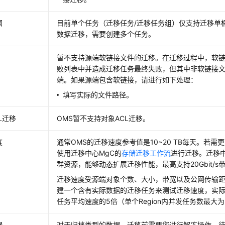
围
目前单个任务（迁移任务/迁移任务组）仅支持迁移单
数据迁移，需要创建多个任务。
暂不支持源端软链接文件的迁移。在迁移过程中，软
败列表中并造成迁移任务最终失败，但其中非软链接
端。如果源端包含软链接，请进行如下处理：
填写实际的文件路径。
L迁移
OMS暂不支持对象ACL迁移。
度
通常OMS的迁移速度参考值是10~20 TB每天。若
使用迁移中心MgC的
存储迁移工作流
进行迁移。迁移中
群资源，能够动态扩展迁移性能，最高支持20Gbit/s
迁移速度受源端对象个数、大小，带宽以及公网传输
建一个含有实际数据的迁移任务来测试迁移速度，实
任务平均速度的5倍（单个Region内并发任务数最大为
据
对于归档类型的数据，迁移前需要您进行解冻操作，