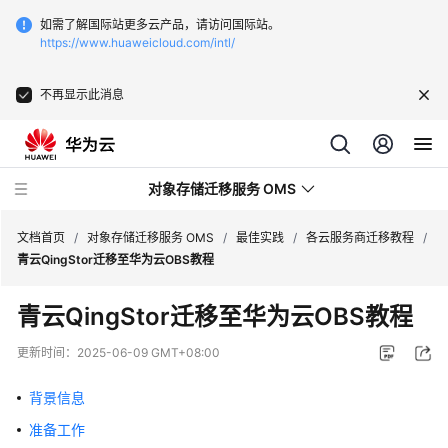
如需了解国际站更多云产品，请访问国际站。
https://www.huaweicloud.com/intl/
不再显示此消息
对象存储迁移服务 OMS
文档首页
/
对象存储迁移服务 OMS
/
最佳实践
/
各云服务商迁移教程
/
青云QingStor迁移至华为云OBS教程
最
青云QingStor迁移至华为云OBS教程
新
动
更新时间：
2025-06-09 GMT+08:00
态
背景信息
产
准备工作
品