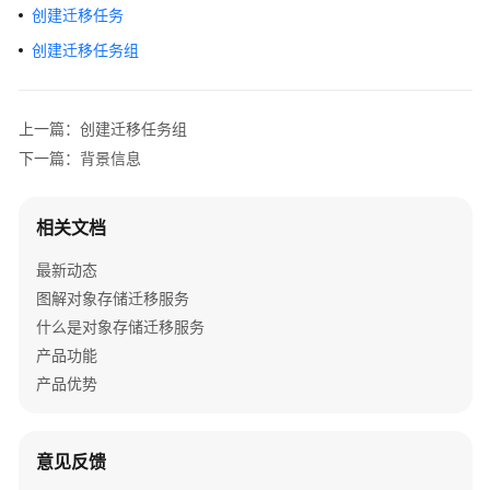
介
创建迁移任务
绍
创建迁移任务组
快
速
上一篇：创建迁移任务组
入
门
下一篇：背景信息
用
相关文档
户
指
最新动态
南
图解对象存储迁移服务
什么是对象存储迁移服务
最
佳
产品功能
实
产品优势
践
使
意见反馈
用