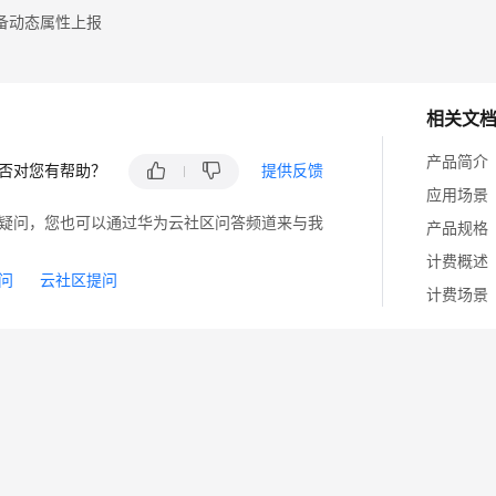
备动态属性上报
相关文
产品简介
否对您有帮助？
提供反馈
应用场景
疑问，您也可以通过华为云社区问答频道来与我
产品规格
计费概述
问
云社区提问
计费场景