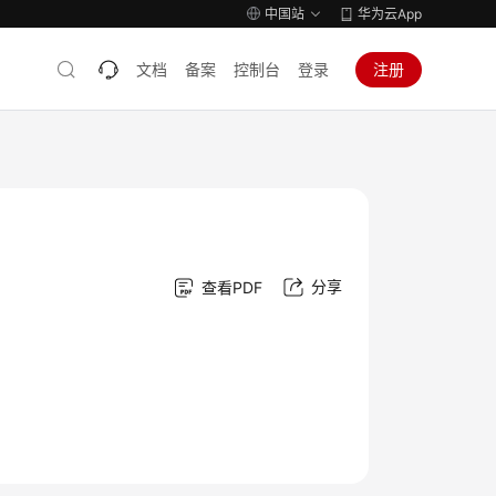
中国站
华为云App
文档
备案
控制台
登录
注册
分享
查看PDF