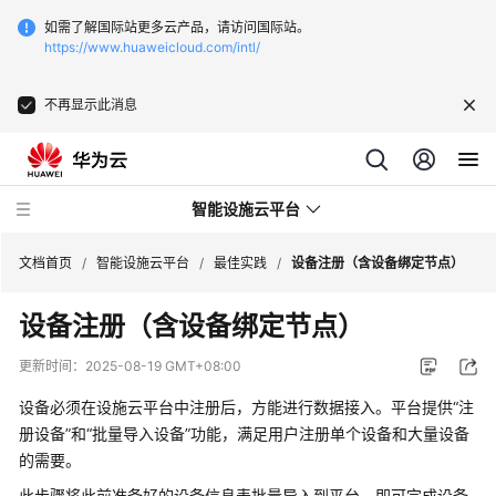
如需了解国际站更多云产品，请访问国际站。
https://www.huaweicloud.com/intl/
不再显示此消息
智能设施云平台
文档首页
/
智能设施云平台
/
最佳实践
/
设备注册（含设备绑定节点）
设备注册（含设备绑定节点）
产
品
更新时间：
2025-08-19 GMT+08:00
介
绍
设备必须在设施云平台中注册后，方能进行数据接入。平台提供“注
册设备”和“批量导入设备”功能，满足用户注册单个设备和大量设备
快
的需要。
速
此步骤将此前准备好的设备信息表批量导入到平台，即可完成设备