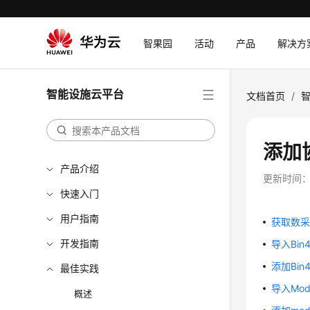
智果园
活动
产品
解决方
智能设施云平台
文档首页
/
添加
产品介绍
更新时间
快速入门
用户指南
获取数
开发指南
导入Bi
添加Bi
最佳实践
导入Mo
概述