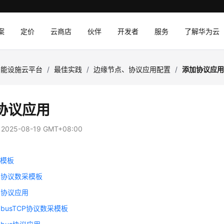
案
定价
云商店
伙伴
开发者
服务
了解华为云
智能设施云平台
/
最佳实践
/
边缘节点、协议应用配置
/
添加协议应
协议应用
：
2025-08-19 GMT+08:00
采模板
n4协议数采模板
n4协议应用
dbusTCP协议数采模板