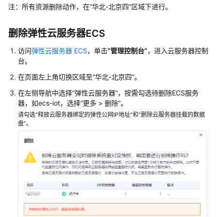
介
注：所有资源删除动作，在“华北-北京四”区域下进行。
绍
删除弹性云服务器ECS
快
速
访问
弹性云服务器 ECS
，单击
“管理控制台”
，进入云服务器控制
入
台。
门
在页面左上角切换区域至“华北-北京四”。
用
在左侧导航中选择“弹性云服务器”，按需勾选待删除ECS服务
户
器，如ecs-iot，选择“更多 > 删除”。
指
请勾选“释放云服务器绑定的弹性公网IP地址”和“删除云服务器挂载的数据
南
盘”。
开
发
指
南
最
佳