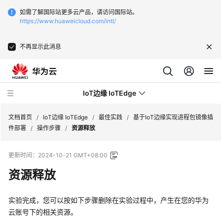
如需了解国际站更多云产品，请访问国际站。
https://www.huaweicloud.com/intl/
不再显示此消息
IoT边缘 IoTEdge
文档首页
/
IoT边缘 IoTEdge
/
最佳实践
/
基于IoT边缘实现进程包镜像插
件部署
/
操作步骤
/
资源释放
最
更新时间：
2024-10-21 GMT+08:00
新
动
资源释放
态
实验完成，您可以按如下步骤删除在实验过程中，产生在您的华为
产
云账号下的相关资源。
品