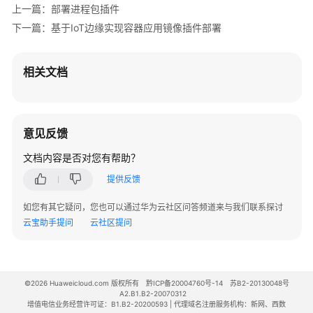
定
上一篇：部署进程包插件
义
下一篇：基于IoT边缘实现容器应用镜像插件部署
应
用
相关文档
部
署
进
程
意见反馈
包
插
文档内容是否对您有帮助？
件
提供反馈
资
如您有其它疑问，您也可以通过华为云社区问答频道来与我们联系探讨
源
云宝助手提问
云社区提问
释
放
基
©2026 Huaweicloud.com 版权所有
黔ICP备20004760号-14
苏B2-20130048号
A2.B1.B2-20070312
于
增值电信业务经营许可证：B1.B2-20200593 | 代理域名注册服务机构：新网、西数
IoT