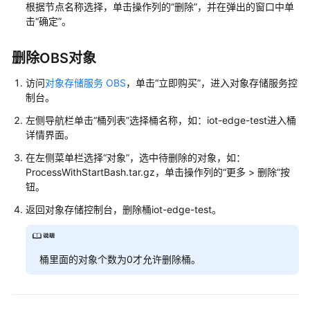
根据节点名称选择，单击操作列的“删除”，并在弹出的窗口中单
创
击“确定”。
建
边
删除OBS对象
缘
节
访问
对象存储服务 OBS
，单击“立即购买”，进入对象存储服务控
点
制台。
左侧导航栏单击“桶列表”选择桶名称，如：iot-edge-test进入桶
（可
详情界面。
选）
部
在左侧菜单栏选择“对象”，选中待删除的对象，如：
ProcessWithStartBash.tar.gz，单击操作列的
“
更多
>
删除
”
按
署
钮。
边
缘
返回对象存储控制台，删除桶iot-edge-test。
应
用
桶里面的对象个数为0才允许删除桶。
创
建
自