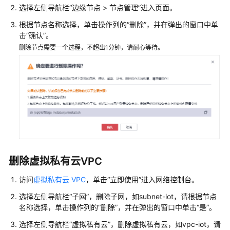
像
选择左侧导航栏“边缘节点 > 节点管理”进入页面。
插
根据节点名称选择，单击操作列的“删除”，并在弹出的窗口中单
件
击“确认”。
部
署
删除节点需要一个过程，不超出1分钟，请耐心等待。
实
验
简
介
前
提
条
删除虚拟私有云VPC
件
访问
虚拟私有云 VPC
，单击“立即使用”进入网络控制台。
操
选择左侧导航栏“子网”，删除子网，如subnet-iot，请根据节点
作
名称选择，单击操作列的“删除”，并在弹出的窗口中单击“是”。
步
骤
选择左侧导航栏“虚拟私有云”，删除虚拟私有云，如vpc-iot，请