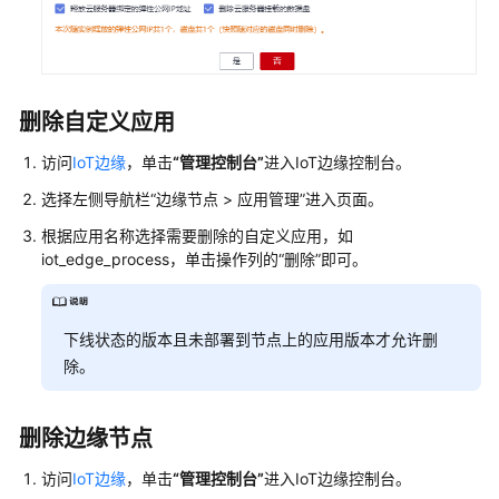
实
践
操
作
删除自定义应用
前
准
访问
IoT边缘
，单击
“管理控制台”
进入IoT边缘控制台。
备
选择左侧导航栏“边缘节点 > 应用管理”进入页面。
基
根据应用名称选择需要删除的自定义应用，如
iot_edge_process，单击操作列的“删除”即可。
于
IoT
边
缘
下线状态的版本且未部署到节点上的应用版本才允许删
实
除。
现
进
程
删除边缘节点
包
访问
IoT边缘
，单击
“管理控制台”
进入IoT边缘控制台。
镜