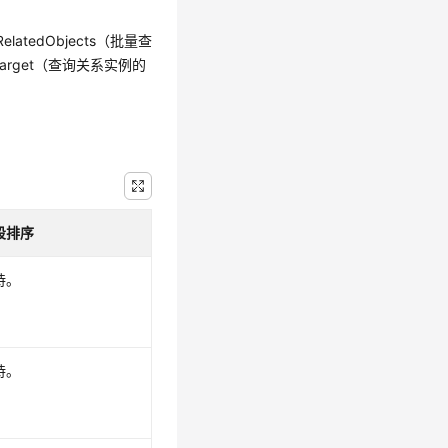
latedObjects（批量查
Target（查询关系实例的
段排序
持。
持。