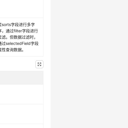
sorts字段进行多字
，通过filter字段进行
过滤。但数据过滤时，
过selectedField字段
属性查询数据。