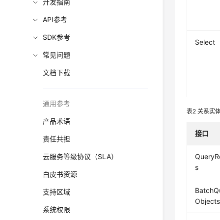
开发指南
API参考
SDK参考
Select
常见问题
文档下载
通用参考
表2
关系实
产品术语
接口
责任共担
云服务等级协议（SLA）
QueryR
s
白皮书资源
BatchQ
支持区域
Object
系统权限