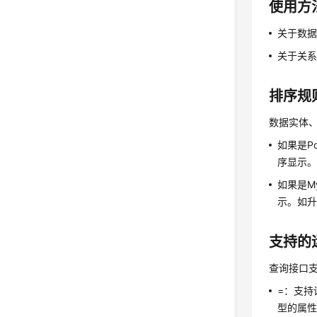
使用方
关于数
关于关
排序规
数据实体
如果是P
序显示。
如果是M
示。如升
支持的
查询接口
=：支持
型的属