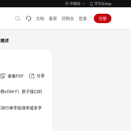
中国站
华为云App
文档
备案
控制台
登录
注册
口概述
分享
查看PDF
称xDM-F）
原子接口的
接口，可进行单字段排序或多字