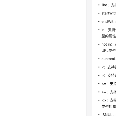
like
star
endW
in：支
型的属
not 
URL类
cust
<：支持
>：支持
<=：支
>=：支
<>：支
类型的
ISNU