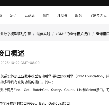
案
定价
云商店
伙伴
开发者
服务
了解华为云
工业数字模型驱动引擎
/
最佳实践
/
xDM-F的查询相关接口
/
查询接
接口概述
：
2025-10-22 GMT+08:00
和关系实体是
工业数字模型驱动引擎-数据建模引擎（xDM Foundation，简
支持多种具有查询功能的接口。其中：
持调用Find、Get、BatchGet、Query、Count、List和Select
。
字段排序的接口有Get、BatchGet和List接口。