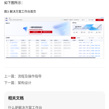
如下图所示：
及
操
图3
解决方案工作台首页
作
指
导
进
入
快
速
架
构
设
计
上一篇：流程及操作指导
下一篇：架构设计
架
构
设
相关文档
计
什么是解决方案工作台