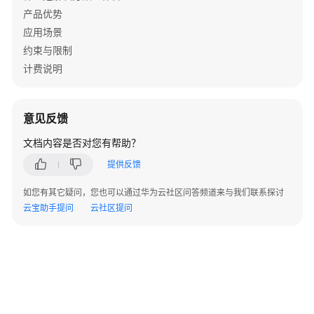
基
产品优势
于
应用场景
解
约束与限制
决
计费说明
方
案
工
意见反馈
作
台
文档内容是否对您有帮助？
快
提供反馈
速
完
如您有其它疑问，您也可以通过华为云社区问答频道来与我们联系探讨
成
云宝助手提问
云社区提问
HLD
架
构
设
计
基