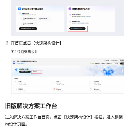
解
决
方
案
工
作
台
在首页点击【快速架构设计】
快
速
图2
快速架构设计
完
成
架
构
设
计
概
旧版解决方案工作台
述
进入解决方案工作台首页，点击【快速架构设计】按钮，进入到架
流
构设计页面。
程