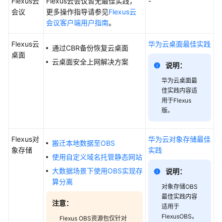
Flexus云
Flexus云会议暂无最佳实践，
-
责
会议
更多操作指导请参见
Flexus云
任
会议客户端用户指南
。
共
担
Flexus云
华为云桌面最佳实践
通过CBR备份恢复云桌面
桌面
云
云桌面安全上网解决方案
说明：
服
华为云桌面最
务
佳实践内容适
等
用于Flexus
级
版。
协
议
（SLA）
Flexus对
华为云对象存储最佳
搬迁本地数据至OBS
象存储
实践
使用自定义域名托管静态网站
白
大数据场景下使用OBS实现存
皮
说明：
算分离
书
对象存储OBS
资
最佳实践内容
注意：
源
适用于
FlexusOBS。
Flexus OBS资源包仅针对