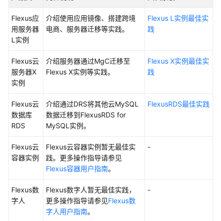
快
Flexus应
介绍使用应用镜像、搭建跨境
Flexus L实例最佳实
速
用服务器
电商、服务器迁移等实践。
践
入
L实例
门
Flexus云
介绍服务器通过MgC迁移至
Flexus X实例最佳实
用
服务器X
Flexus X实例等实践。
践
户
实例
指
南
Flexus云
介绍通过DRS将其他云MySQL
FlexusRDS最佳实践
数据库
数据迁移到FlexusRDS for
最
RDS
MySQL实例。
佳
实
Flexus云
Flexus云容器实例暂无最佳实
-
践
容器实例
践。更多操作指导请参见
Flexus容器用户指南
。
API
参
Flexus数
Flexus数字人暂无最佳实践，
-
考
字人
更多操作指导请参见
Flexus数
字人用户指南
。
常