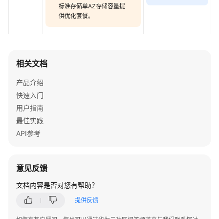
支
标准存储单AZ存储容量提
持
供优化套餐。
区
域
系
相关文档
统
权
产品介绍
限
快速入门
用户指南
最佳实践
API参考
意见反馈
文档内容是否对您有帮助？
提供反馈