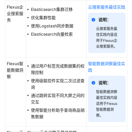
见
Flexus企
云搜索服务最佳实践
Elasticsearch集群迁移
问
业搜索服
优化集群性能
题
说明：
务
使用Logstash同步数据
云搜索服务最
文
Elasticsearch向量检索
佳实践内容适
档
用于Flexus企
下
业搜索服务。
载
Flexus智
智能数据洞察最佳实
通过用户标签完成数据集的权
通
能数据洞
践
限控制
用
察
使用级联控件实现二次过滤查
参
说明：
询
考
智能数据洞察
通过跳转实现不同大屏之间的
最佳实践内容
交互
产
适用于Flexus
品
智能数据洞
使用智能分析助手查询商品销
术
察。
售数据
语