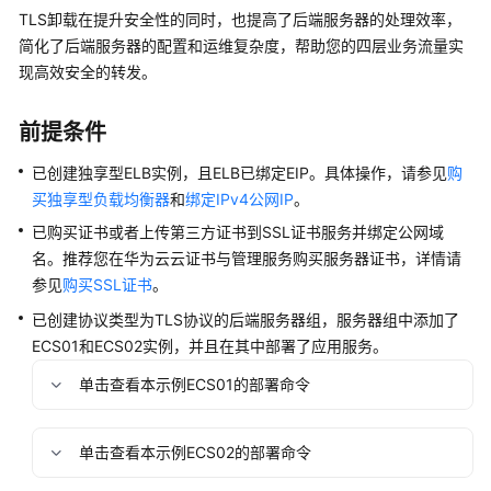
说
TLS卸载在提升安全性的同时，也提高了后端服务器的处理效率，
明
简化了后端服务器的配置和运维复杂度，帮助您的四层业务流量实
现高效安全的转发。
快
速
入
前提条件
门
已创建独享型ELB实例，且ELB已绑定EIP。具体操作，请参见
购
用
买独享型负载均衡器
和
绑定IPv4公网IP
。
户
已购买证书或者上传第三方证书到SSL证书服务并绑定公网域
指
名。推荐您在华为云云证书与管理服务购买服务器证书，详情请
南
参见
购买SSL证书
。
已创建协议类型为TLS协议的后端服务器组，服务器组中添加了
最
佳
ECS01和ECS02实例，并且在其中部署了应用服务。
实
单击查看本示例ECS01的部署命令
践
ELB
单击查看本示例ECS02的部署命令
最