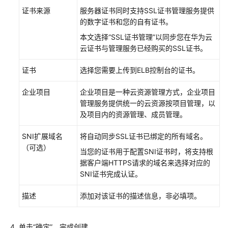
证书来源
服务器证书同时支持SSL证书管理服务提供
础
的数字证书和您的自有证书。
功
能
本文选择
“SSL证书管理”
以同步您在华为云
云证书与管理服务已经购买的SSL证书。
通
过
证书
选择您需要上传到ELB控制台的证书。
ELB
将
企业项目
企业项目是一种云资源管理方式，企业项目
HTTP
管理服务提供统一的云资源按项目管理，以
请
及项目内的资源管理、成员管理。
求
重
SNI扩展域名
将自动同步SSL证书已绑定的所有域名。
定
（可选）
当您的证书用于配置SNI证书时，将支持根
向
据客户端HTTPS请求的域名来选择对应的
至
SNI证书完成认证。
HTTPS
描述
添加对该证书的描述信息，非必填项。
通
过
ELB
单击“确定”，完成创建。