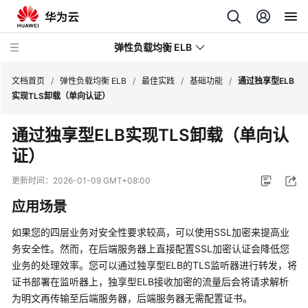
弹性负载均衡 ELB
文档首页
/
弹性负载均衡 ELB
/
最佳实践
/
基础功能
/
通过独享型ELB
实现TLS卸载（单向认证）
最
通过独享型ELB实现TLS卸载（单向认
新
证）
动
态
更新时间：
2026-01-09 GMT+08:00
产
应用场景
品
介
如果您的四层业务对安全性要求较高，可以使用SSL加密来提高业
绍
务安全性。然而，在后端服务器上直接配置SSL加密认证会降低您
业务的处理效率。您可以通过独享型ELB的TLS监听器进行转发，将
计
证书部署在监听器上，独享型ELB接收加密的流量后会将请求解析
费
为明文再传输至后端服务器，后端服务器无需配置证书。