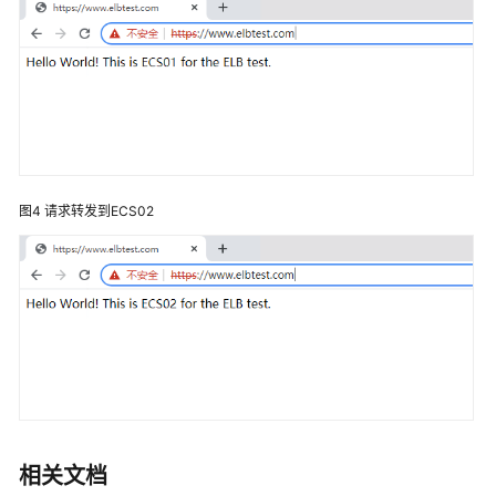
用
参
考
产
品
术
语
图4
请求转发到ECS02
责
任
共
担
云
服
务
等
级
相关文档
协