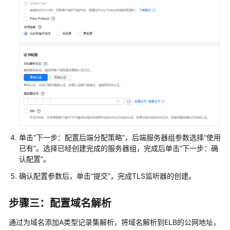
过
独
享
型
ELB
实
现
TLS
卸
载
（单
向
单击“下一步：配置后端分配策略”，后端服务器组参数选择“使用
认
已有”。选择已经创建完成的服务器组，完成后单击“下一步：确
证）
认配置”。
确认配置参数后，单击“提交”，完成TLS监听器的创建。
通
过
独
步骤三：配置域名解析
享
通过为域名添加A类型记录集解析，将域名解析到ELB的公网地址，
型