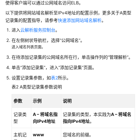
ELB
使得客户端可以通过公网域名访问ELB。
实
以下提供将网站域名解析至IPv4地址的配置示例，更多关于A类型
现
记录集的配置指导，请参考
快速添加网站域名解析
。
TLS
卸
进入
云解析服务控制台
。
载
在左侧树状导航栏，选择“公网域名”。
（双
进入域名列表页面。
向
在待添加记录集的公网域名所在行，单击操作列的“管理解析”。
认
证）
单击“添加记录集”，进入“添加记录集”页面。
设置记录集参数，如
表2
所示。
高
级
表2
A类型记录集参数说明
功
能
参数
示例
说明
转
记录类
A – 将域名指
记录集的类型，本实践为
A – 将域名
发
型
向IPv4地址
指向IPv4地址
。
策
略
主机记
www
您域名的前缀。