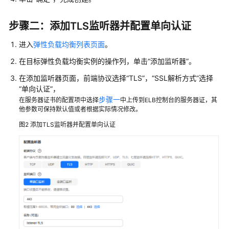
部
署
步骤二：添加TLS监听器并配置单向认证
HTTPS
单
进入
弹性负载均衡列表页面
。
向
在目标弹性负载均衡实例的操作列，单击“添加监听器”。
认
证
在添加监听器页面，前端协议选择“TLS”，“SSL解析方式”选择
“单向认证”，
步骤一
通
在服务器证书的配置项中选择
中上传到ELB控制台的服务器证，其
他参数可保持默认值或者根据实际情况修改。
过
ELB
图2
添加TLS监听器并配置单向认证
部
署
HTTPS
双
向
认
证
通