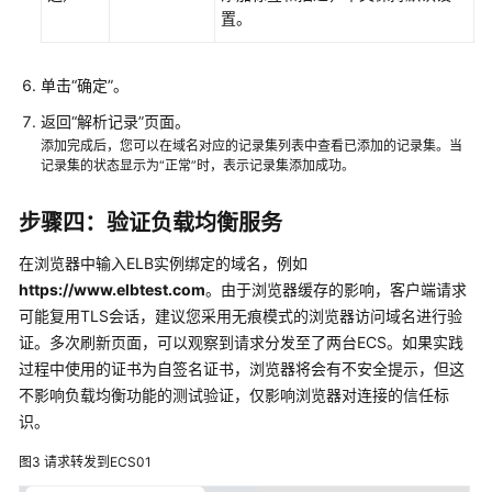
码
置。
示
例
单击“确定”。
常
返回“解析记录”页面。
见
添加完成后，您可以在域名对应的记录集列表中查看已添加的记录集。当
问
记录集的状态显示为“正常”时，表示记录集添加成功。
题
步骤四：验证负载均衡服务
视
频
在浏览器中输入ELB实例绑定的域名，例如
帮
https://www.elbtest.com
。由于浏览器缓存的影响，客户端请求
助
可能复用TLS会话，建议您采用无痕模式的浏览器访问域名进行验
证。多次刷新页面，可以观察到请求分发至了两台ECS。如果实践
文
过程中使用的证书为自签名证书，浏览器将会有不安全提示，但这
档
不影响负载均衡功能的测试验证，仅影响浏览器对连接的信任标
下
载
识。
图3
请求转发到ECS01
通