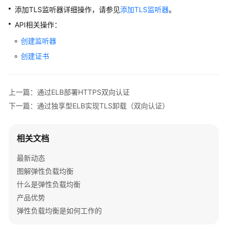
议
添加TLS监听器详细操作，请参见
添加TLS监听器
。
（SLA）
API相关操作：
创建监听器
白
皮
创建证书
书
资
源
上一篇：通过ELB部署HTTPS双向认证
下一篇：通过独享型ELB实现TLS卸载（双向认证）
支
持
区
相关文档
域
最新动态
系
图解弹性负载均衡
统
什么是弹性负载均衡
权
产品优势
限
弹性负载均衡是如何工作的