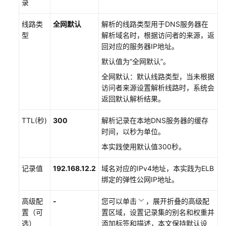
录
ELB
线路类
全网默认
解析的线路类型用于DNS服务器在
与
型
解析域名时，根据访问者的来源，返
云
回对应的服务器IP地址。
原
生
默认值为“全网默认”。
应
全网默认：默认线路类型，当未根据
用
访问者来源设置解析线路时，系统会
返回默认解析结果。
API
参
TTL(秒)
300
解析记录在本地DNS服务器的缓存
考
时间，以秒为单位。
本实践使用默认值300秒。
SDK
参
记录值
192.168.12.2
域名对应的IPv4地址，本实践为ELB
考
绑定的弹性公网IP地址。
场
高级配
-
您可以单击
，展开折叠的高级配
景
置（可
置区域，设置记录集的别名和权重并
代
选）
添加标签和描述，本文保持默认设