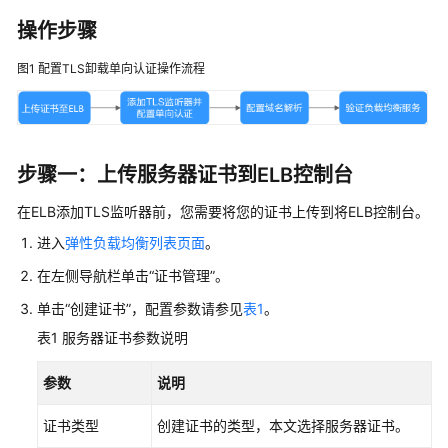
佳
实
操作步骤
践
汇
图1
配置TLS卸载单向认证操作流程
总
ELB
选
步骤一：上传服务器证书到ELB控制台
型
和
在ELB添加TLS监听器前，您需要将您的证书上传到将ELB控制台。
业
进入
弹性负载均衡列表页面
。
务
规
在左侧导航栏单击“证书管理”。
划
单击“创建证书”，配置参数请参见
表1
。
安
表1
服务器证书参数说明
全
防
参数
说明
护
证书类型
创建证书的类型，本文选择服务器证书。
基