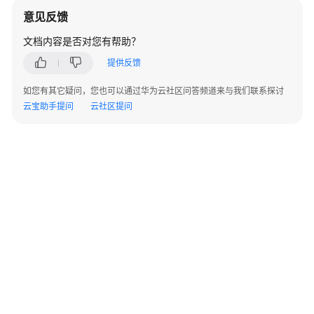
实
意见反馈
践
文档内容是否对您有帮助？
EG
提供反馈
最
佳
如您有其它疑问，您也可以通过华为云社区问答频道来与我们联系探讨
实
云宝助手提问
云社区提问
践
汇
总
基
于
事
件
订
阅
将
OBS
应