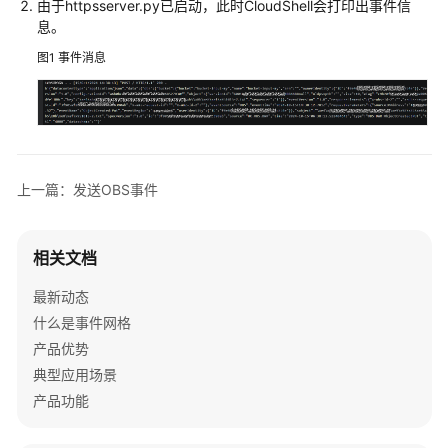
由于httpsserver.py已启动，此时CloudShell会打印出事件信
介
息。
绍
图1
事件消息
计
费
说
明
快
上一篇：发送OBS事件
速
入
门
相关文档
最新动态
用
户
什么是事件网格
指
产品优势
南
典型应用场景
产品功能
最
佳