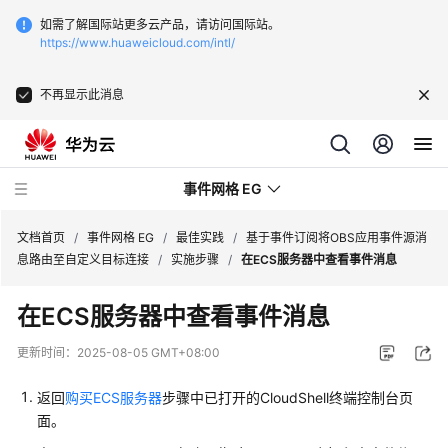
如需了解国际站更多云产品，请访问国际站。
https://www.huaweicloud.com/intl/
不再显示此消息
事件网格 EG
文档首页
/
事件网格 EG
/
最佳实践
/
基于事件订阅将OBS应用事件源消
息路由至自定义目标连接
/
实施步骤
/
在ECS服务器中查看事件消息
最
在ECS服务器中查看事件消息
新
动
更新时间：
2025-08-05 GMT+08:00
态
返回
购买ECS服务器
步骤中已打开的CloudShell终端控制台页
产
面。
品