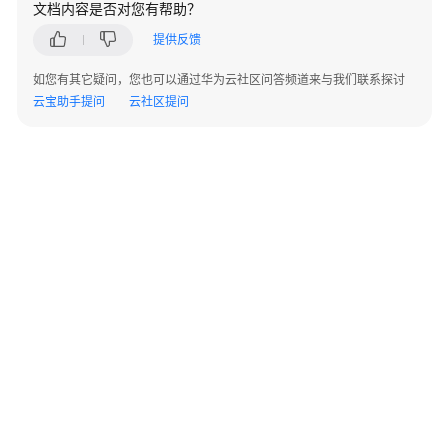
文档内容是否对您有帮助？
实
践
提供反馈
开
如您有其它疑问，您也可以通过华为云社区问答频道来与我们联系探讨
启
云宝助手提问
云社区提问
Web
基
础
防
护
拦
截
SQL
注
入
攻
击
©2026 Huaweicloud.com 版权所有
黔ICP备20004760号-14
苏B2-20130048号
使
A2.B1.B2-20070312
增值电信业务经营许可证：B1.B2-20200593 | 代理域名注册服务机构：新网、西数
用