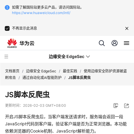
如需了解国际站更多云产品，请访问国际站。
https://www.huaweicloud.com/intl/
不再显示此消息
边缘安全 EdgeSec
文档首页
/
边缘安全 EdgeSec
/
最佳实践
/
使用边缘安全防护资源被盗
刷攻击
/
通过自动化或AI智能防护
/
JS脚本反爬虫
最
JS脚本反爬虫
新
动
更新时间：
2026-02-03 GMT+08:00
态
开启JS脚本反爬虫后，当客户端发送请求时，服务端会返回一段
产
JavaScript代码到客户端，验证客户端是否为正常浏览器。本功能
品
依赖浏览器的Cookie机制、JavaScript解析能力。