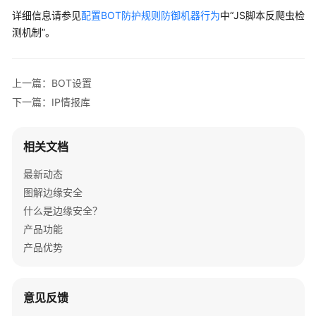
介
详细信息请参见
配置BOT防护规则防御机器行为
中“JS脚本反爬虫检
绍
测机制”。
计
费
上一篇：BOT设置
说
明
下一篇：IP情报库
快
相关文档
速
入
最新动态
门
图解边缘安全
什么是边缘安全？
用
户
产品功能
指
产品优势
南
最
意见反馈
佳