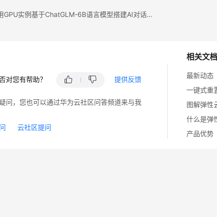
上一篇：使用GPU实例基于ChatGLM-6B语言模型搭建AI对话机器人
相关文
最新动态
否对您有帮助？
提供反馈
一键式重
疑问，您也可以通过华为云社区问答频道来与我
图解弹性
什么是弹
问
云社区提问
产品优势