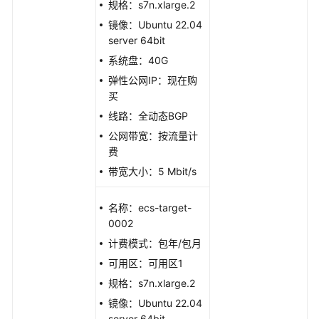
规格：s7n.xlarge.2
镜像：Ubuntu 22.04
云
server 64bit
服
系统盘：40G
务
器
弹性公网IP：现在购
数
买
据
线路：全动态BGP
与
公网带宽：按流量计
恢
费
复
带宽大小：5 Mbit/s
云
服
名称：ecs-target-
务
0002
器
计费模式：包年/包月
运
可用区：可用区1
维
与
规格：s7n.xlarge.2
监
镜像：Ubuntu 22.04
控
server 64bit