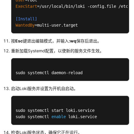
User
实
ExecStart
=/usr/local/bin/loki -config.file /etc/lo
践
[Install]
使
WantedBy
=multi-user.target
用
VNC
按
Esc
键退出编辑模式，并输入
:wq
保存后退出。
Viewer
连
重新加载Systemd配置，以使新的服务文件生效。
接
Linux
云
sudo systemctl daemon-reload
服
务
器
启动Loki服务并设置为开机自启动。
技
术
sudo systemctl start loki.service

白
sudo systemctl 
enable
 loki.service
皮
书
检查Loki服务状态，确保它正在运行。