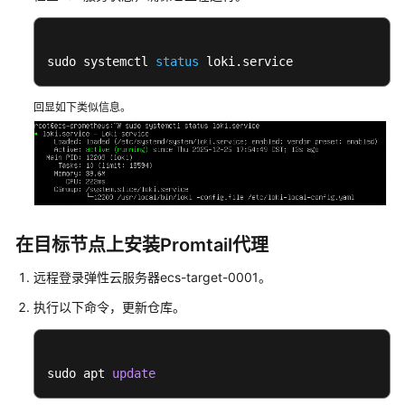
API
参
sudo systemctl 
status
 loki.service
考
SDK
回显如下类似信息。
参
考
场
景
代
在目标节点上安装Promtail代理
码
示
远程登录弹性云服务器ecs-target-0001。
例
执行以下命令，更新仓库。
常
见
问
sudo apt 
update
题