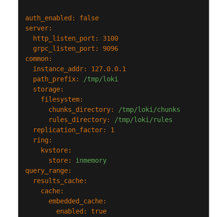
端
口
auth_enabled:
false
server:
测
http_listen_port:
3100
试
grpc_listen_port:
9096
方
common:
法
instance_addr:
127.0
.0
.1
path_prefix:
/tmp/loki
在
storage:
ECS
filesystem:
上
chunks_directory:
/tmp/loki/chunks
通
rules_directory:
/tmp/loki/rules
过
replication_factor:
1
内
ring:
网
kvstore:
访
store:
inmemory
问
query_range:
OBS
results_cache:
cache:
GPU
embedded_cache:
enabled:
true
实