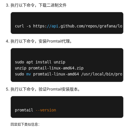
执行以下命令，下载二进制文件
故
障
排
curl -s https:
//api
.github.com/repos/grafana/loki
除
FACS
执行以下命令，安装Promtail代理。
用
户
指
sudo apt install unzip

南
unzip promtail-linux-amd64.zip

sudo 
mv
 promtail-linux-amd64 /usr/local/bin/promt
视
频
执行以下命令，验证Promtail安装版本。
帮
助
文
promtail 
--version
档
下
回显如下类似信息：