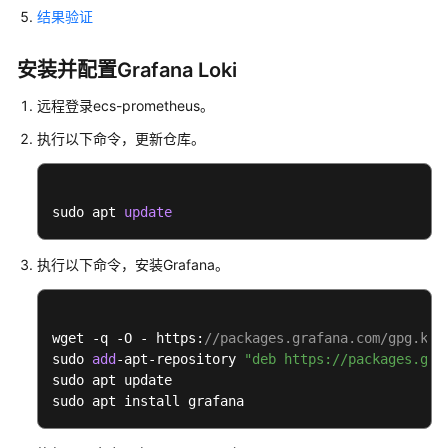
站
结果验证
业
务
安装并配置Grafana Loki
进
行
远程登录ecs-prometheus。
监
执行以下命令，更新仓库。
控
与
告
警
sudo apt 
update
使
执行以下命令，安装Grafana。
用
Prometheus
和
wget -q -O - https:
//packages.grafana.com/gpg.key
Grafana
sudo 
add
-apt-repository 
"deb https://packages.gra
实
sudo apt update

现
sudo apt install grafana
实
时