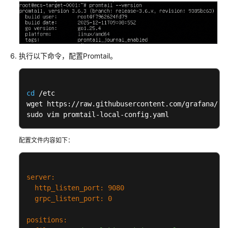
载
通
用
参
执行以下命令，配置Promtail。
考
产
cd
 /etc

品
wget https://raw.githubusercontent.com/grafana/lo
术
sudo vim promtail-local-config.yaml
语
配置文件内容如下：
责
任
共
server:
担
http_listen_port:
9080
grpc_listen_port:
0
云
服
positions:
务