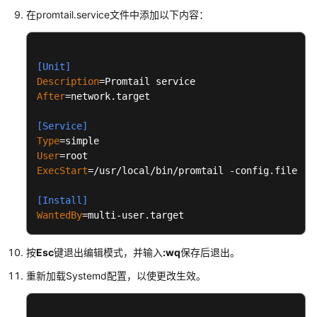
限
在promtail.service文件中添加以下内容：
[Unit]
Description
After
=network.target

[Service]
Type
User
ExecStart
=/usr/local/bin/promtail -config.file /et
[Install]
WantedBy
=multi-user.target
按
Esc
键退出编辑模式，并输入
:wq
保存后退出。
重新加载Systemd配置，以使更改生效。