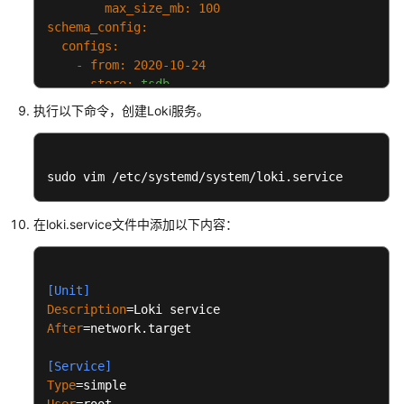
max_size_mb:
100
例
schema_config:
最
configs:
佳
-
from:
2020-10-24
实
store:
tsdb
践
object_store:
filesystem
执行以下命令，创建Loki服务。
schema:
v13
稳
index:
定
prefix:
index_
性
sudo vim /etc/systemd/system/loki.service
period:
24h
最
ruler:
佳
alertmanager_url:
http://localhost:9093
//此
在loki.service文件中添加以下内容：
实
践
[Unit]
MySQL
Description
InnoDB
After
=network.target

Cluster
高
[Service]
可
Type
用