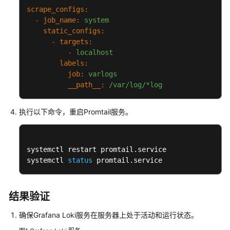
scrape_configs:
-
job_name:
system
static_configs:
-
targets:
-
localhost
labels:
job:
varlogs
__path__:
/var/log/*log
执行以下命令，重启Promtail服务。
systemctl restart promtail.service

systemctl 
status
 promtail.service
结果验证
确保Grafana Loki服务在服务器上处于活动和运行状态。