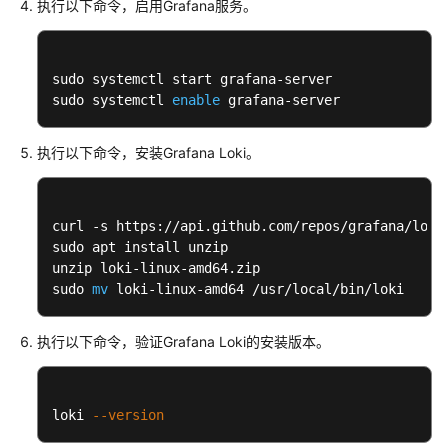
服
执行以下命令，启用Grafana服务。
务
器
监
sudo systemctl start grafana-server

控
sudo systemctl 
enable
 grafana-server
使
执行以下命令，安装Grafana Loki。
用
Grafana
Loki
可
curl -s https://api.github.com/repos/grafana/loki
sudo apt install unzip

视
unzip loki-linux-amd64.zip

化
sudo 
mv
 loki-linux-amd64 /usr/local/bin/loki
查
询
应
执行以下命令，验证Grafana Loki的安装版本。
用
数
据
loki 
--version
日
志