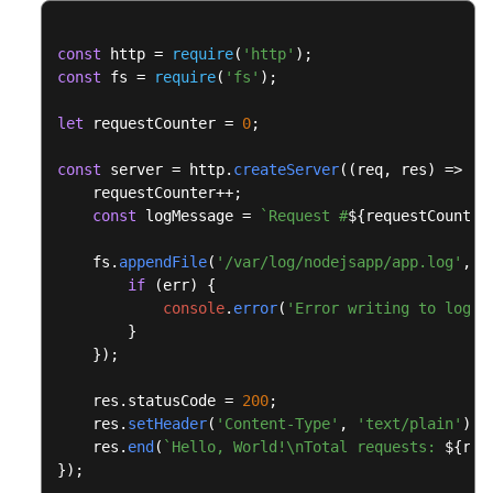
const
 http = 
require
(
'http'
const
 fs = 
require
(
'fs'
);

let
 requestCounter = 
0
;

const
 server = http.
createServer
(
(
req, res
) =>
 {

    requestCounter++;

const
 logMessage = 
`Request #
${requestCounter
    fs.
appendFile
(
'/var/log/nodejsapp/app.log'
, l
if
 (err) {

console
.
error
(
'Error writing to log f
        }

    });

    res.
statusCode
 = 
200
;

    res.
setHeader
(
'Content-Type'
, 
'text/plain'
);

    res.
end
(
`Hello, World!\nTotal requests: 
${req
});
