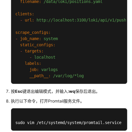
filename:
/data/loki/positions.yaml
等
级
clients:
协
-
url:
http://localhost:3100/loki/api/v1/push
议
（SLA）
scrape_configs:
-
job_name:
system
static_configs:
白
-
targets:
皮
-
localhost
书
labels:
资
job:
varlogs
源
__path__:
/var/log/*log
支
持
按
Esc
键退出编辑模式，并输入
:wq
保存后退出。
区
执行以下命令，打开Promtail服务文件。
域
系
sudo vim /etc/systemd/system/promtail.service
统
权