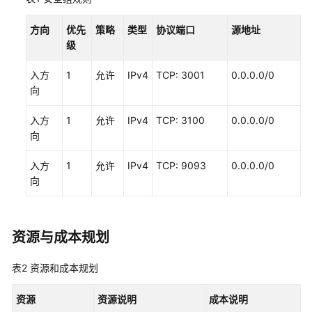
实
践
方向
优先
策略
类型
协议端口
源地址
级
ECS
最
入方
1
允许
IPv4
TCP: 3001
0.0.0.0/0
佳
向
实
践
入方
1
允许
IPv4
TCP: 3100
0.0.0.0/0
汇
向
总
入方
1
允许
IPv4
TCP: 9093
0.0.0.0/0
ECS
向
搭
建
网
站
资源与成本规划
入
门
表2
资源和成本规划
ECS
资源
资源说明
成本说明
自