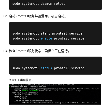
sudo systemctl daemon-reload
启动Promtail服务并设置为开机自启动。
sudo systemctl start promtail.service

sudo systemctl 
enable
 promtail.service
检查Promtail服务状态，确保它正在运行。
sudo systemctl 
status
 promtail.service
回显如下类似信息。