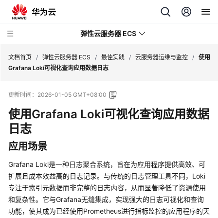
弹性云服务器 ECS
文档首页
/
弹性云服务器 ECS
/
最佳实践
/
云服务器运维与监控
/
使用
Grafana Loki可视化查询应用数据日志
最
更新时间：
2026-01-05 GMT+08:00
新
动
使用Grafana Loki可视化查询应用数据
态
日志
服
应用场景
务
公
Grafana Loki是一种日志聚合系统，旨在为应用程序提供高效、可
告
扩展且成本效益高的日志记录。与传统的日志管理工具不同，Loki
专注于索引元数据而非完整的日志内容，从而显著降低了资源使用
产
和复杂性。它与Grafana无缝集成，实现强大的日志可视化和查询
品
功能，使其成为已经使用Prometheus进行指标监控的应用程序的天