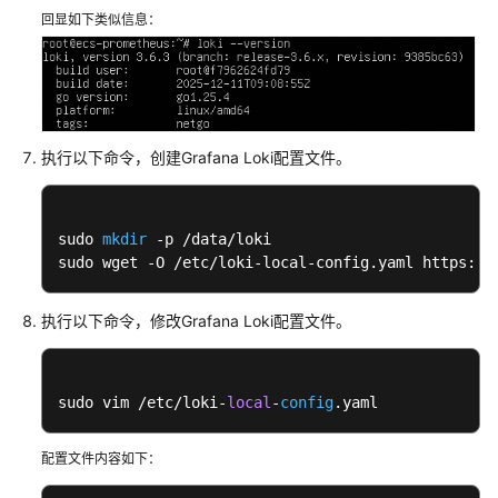
回显如下类似信息：
使
用
抓
包
工
执行以下命令，创建Grafana Loki配置文件。
具
抓
取
sudo 
mkdir
 -p /data/loki

网
sudo wget -O /etc/loki-local-config.yaml https://
络
数
据
执行以下命令，修改Grafana Loki配置文件。
包
Linux
sudo vim /etc/loki-
local
-
config
.yaml
系
统
配置文件内容如下：
中
TCP/UDP