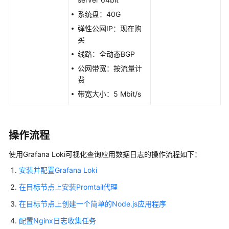
系统盘：40G
了
弹性公网IP：现在购
解
买
并
使
线路：全动态BGP
用
公网带宽：按流量计
Windows
费
实
带宽大小：5 Mbit/s
例
的
日
志
操作流程
使用Grafana Loki可视化查询应用数据日志的操作流程如下：
使
用
安装并配置Grafana Loki
云
在目标节点上安装Promtail代理
监
控
在目标节点上创建一个简单的Node.js应用程序
对
配置Nginx日志收集任务
网