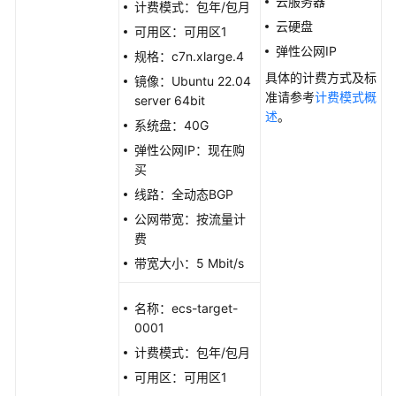
云服务器
计费模式：包年/包月
站
云硬盘
可用区：可用区1
弹性公网IP
规格：c7n.xlarge.4
搭
建
具体的计费方式及标
镜像：Ubuntu 22.04
应
准请参考
计费模式概
server 64bit
用
述
。
系统盘：40G
弹性公网IP：现在购
云
买
服
线路：全动态BGP
务
器
公网带宽：按流量计
安
费
全
带宽大小：5 Mbit/s
云
名称：ecs-target-
服
0001
务
计费模式：包年/包月
器
迁
可用区：可用区1
移