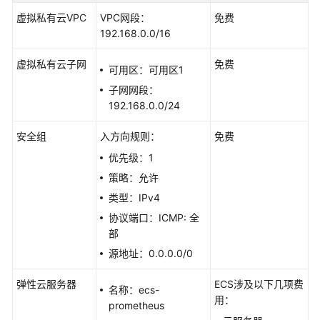
助
虚拟私有云VPC
VPC网段：
免费
建
192.168.0.0/16
站
汇
虚拟私有云子网
免费
可用区：可用区1
总
子网网段：
192.168.0.0/24
选
型
安全组
入方向规则：
免费
与
优先级：1
配
置
策略：允许
类型：IPv4
搭
协议端口：ICMP: 全
建
部
环
源地址：0.0.0.0/0
境
弹性云服务器
ECS涉及以下几项费
搭
名称：ecs-
用：
建
prometheus
网