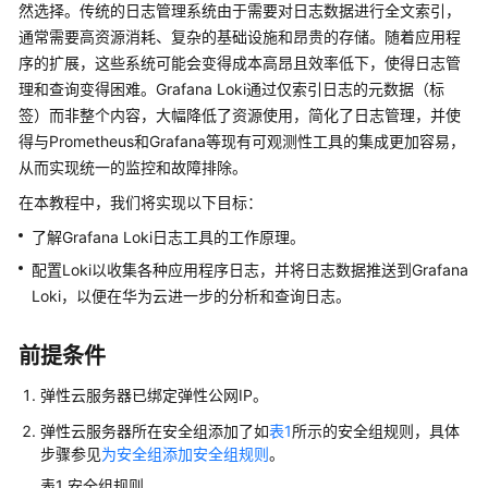
介
然选择。传统的日志管理系统由于需要对日志数据进行全文索引，
绍
通常需要高资源消耗、复杂的基础设施和昂贵的存储。随着应用程
序的扩展，这些系统可能会变得成本高昂且效率低下，使得日志管
计
理和查询变得困难。Grafana Loki通过仅索引日志的元数据（标
费
签）而非整个内容，大幅降低了资源使用，简化了日志管理，并使
说
得与Prometheus和Grafana等现有可观测性工具的集成更加容易，
明
从而实现统一的监控和故障排除。
快
在本教程中，我们将实现以下目标：
速
了解Grafana Loki日志工具的工作原理。
入
门
配置Loki以收集各种应用程序日志，并将日志数据推送到Grafana
Loki，以便在华为云进一步的分析和查询日志。
用
户
前提条件
指
南
弹性云服务器已绑定弹性公网IP。
弹性云服务器所在安全组添加了如
表1
所示的安全组规则，具体
最
步骤参见
为安全组添加安全组规则
。
佳
表1
安全组规则