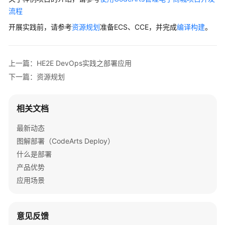
介
流程
绍
开展实践前，请参考
资源规划
准备ECS、CCE，并完成
编译构建
。
快
速
入
上一篇：HE2E DevOps实践之部署应用
门
下一篇：资源规划
用
户
相关文档
指
最新动态
南
图解部署（CodeArts Deploy）
最
什么是部署
佳
产品优势
实
应用场景
践
CodeArts
意见反馈
Deploy