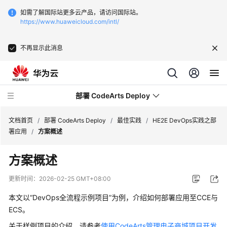
如需了解国际站更多云产品，请访问国际站。
https://www.huaweicloud.com/intl/
不再显示此消息
部署 CodeArts Deploy
文档首页
/
部署 CodeArts Deploy
/
最佳实践
/
HE2E DevOps实践之部
署应用
/
方案概述
最
方案概述
新
动
更新时间：
2026-02-25 GMT+08:00
态
本文以“DevOps全流程示例项目”为例，介绍如何部署应用至CCE与
产
ECS。
品
关于样例项目的介绍，请参考
使用CodeArts管理电子商城项目开发