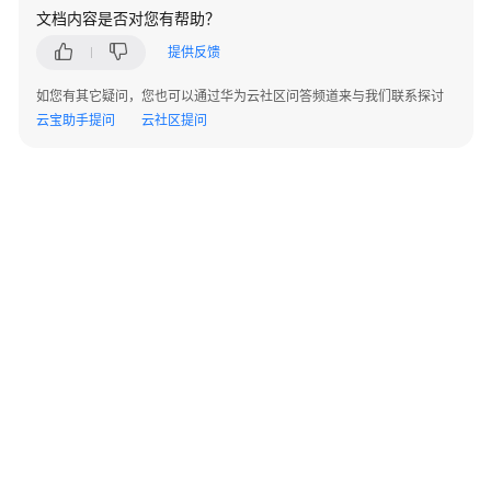
最
文档内容是否对您有帮助？
佳
提供反馈
实
践
如您有其它疑问，您也可以通过华为云社区问答频道来与我们联系探讨
汇
云宝助手提问
云社区提问
总
通
过
代
理
主
机
在
内
网
部
署
应
©2026 Huaweicloud.com 版权所有
黔ICP备20004760号-14
苏B2-20130048号
A2.B1.B2-20070312
用
增值电信业务经营许可证：B1.B2-20200593 | 代理域名注册服务机构：新网、西数