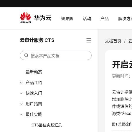
智果园
活动
产品
解决方
云审计服务 CTS
文档首页
/
云
开启
最新动态
更新时间
产品介绍
云审计提
快速入门
增加删除
用户指南
件或短信的
源类型ec
最佳实践
图1
关键操
CTS最佳实践汇总