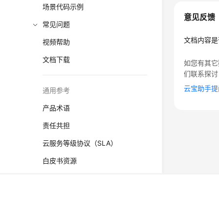
场景代码示例
意见反馈
常见问题
文档内容是
视频帮助
文档下载
如您有其它
们联系探讨
云宝助手提
通用参考
产品术语
责任共担
云服务等级协议（SLA）
白皮书资源
支持区域
©2026 Huaweicloud.com 版权所有
黔ICP备20004760号-
系统权限
增值电信业务经营许可证：B1.B2-20200593 | 代理域名
电子营业执照
贵公网安备 52990002000093号