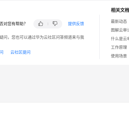
相关文
最新动态
否对您有帮助？
提供反馈
图解云审
疑问，您也可以通过华为云社区问答频道来与我
什么是云
工作原理
问
云社区提问
使用场景
14
苏B2-20130048号
A2.B1.B2-20070312
注册服务机构：新网、西数