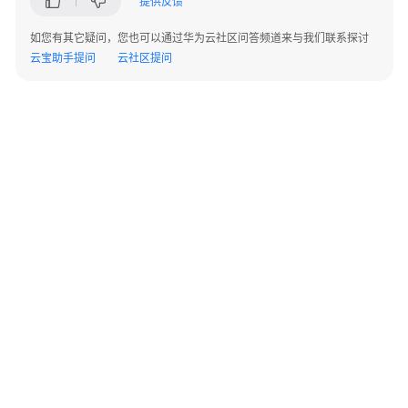
提供反馈
用
户
如您有其它疑问，您也可以通过华为云社区问答频道来与我们联系探讨
指
云宝助手提问
云社区提问
南
最
佳
实
践
CSS
最
佳
实
践
汇
©2026 Huaweicloud.com 版权所有
黔ICP备20004760号-14
苏B2-20130048号
总
A2.B1.B2-20070312
增值电信业务经营许可证：B1.B2-20200593 | 代理域名注册服务机构：新网、西数
电子营业执照
贵公网安备 52990002000093号
Elasticsearch
数