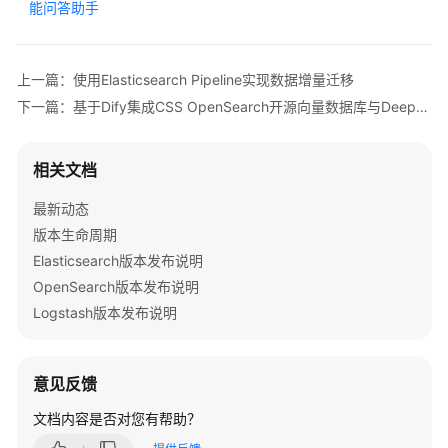
能问答助手
服
务
公
上一篇：使用Elasticsearch Pipeline实现数据增量迁移
告
下一篇：基于Dify集成CSS OpenSearch开源向量数据库与DeepSeek构建智能问答助手
产
品
相关文档
介
绍
最新动态
版本生命周期
计
Elasticsearch版本发布说明
费
说
OpenSearch版本发布说明
明
Logstash版本发布说明
快
速
意见反馈
入
文档内容是否对您有帮助？
门