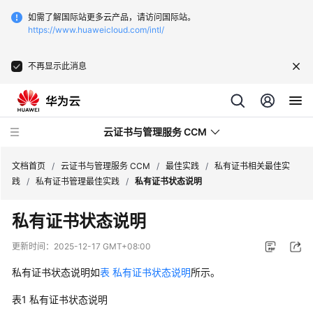
如需了解国际站更多云产品，请访问国际站。
https://www.huaweicloud.com/intl/
不再显示此消息
云证书与管理服务 CCM
文档首页
/
云证书与管理服务 CCM
/
最佳实践
/
私有证书相关最佳实
践
/
私有证书管理最佳实践
/
私有证书状态说明
最
私有证书状态说明
新
动
更新时间：
2025-12-17 GMT+08:00
态
私有证书状态说明如
表 私有证书状态说明
所示。
服
表1
私有证书状态说明
务