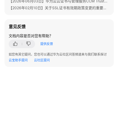
【2026年06月03日】华为云云证书与管理服务CCM TrustAsia品牌证书停售通知
书
【2026年02月10日】关于SSL证书有效期政策变更的重要通知
用
户
指
南
意见反馈
文档内容是否对您有帮助？
私
有
提供反馈
证
如您有其它疑问，您也可以通过华为云社区问答频道来与我们联系探讨
书
云宝助手提问
云社区提问
用
户
指
南
最
佳
实
践