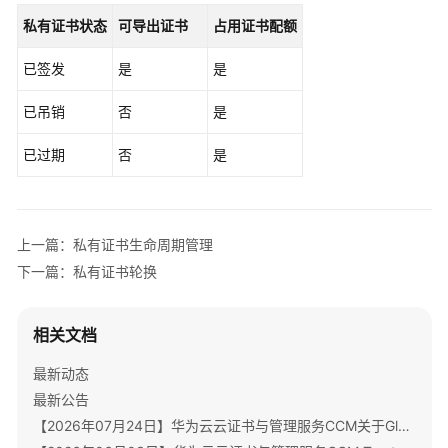
公
私有证书状态
可导出证书
占用证书配额
告
已签发
是
是
产
品
已吊销
否
是
介
绍
已过期
否
是
计
费
说
上一篇：私有证书生命周期管理
明
下一篇：私有证书轮换
快
速
相关文档
入
门
最新动态
最新公告
SSL
【2026年07月24日】华为云云证书与管理服务CCM关于GlobalSign根证书体系迁移通知
证