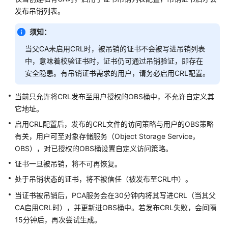
公
发布吊销列表。
告
须知：
产
当父CA未启用CRL时，被吊销的证书不会被写进吊销列表
品
中，意味着校验证书时，证书仍可通过吊销验证，即存在
介
绍
安全隐患。有吊销证书需求的用户，请务必启用CRL配置。
计
当前只允许将CRL发布至用户授权的OBS桶中，不允许自定义其
费
它地址。
说
启用CRL配置后，发布的CRL文件的访问策略与用户的OBS策略
明
有关，用户可至对象存储服务（Object Storage Service，
OBS），对已授权的OBS桶设置自定义访问策略。
快
证书一旦被吊销，将不可再恢复。
速
入
处于吊销状态的证书，将不被信任（被发布至CRL中）。
门
当证书被吊销后，PCA服务会在30分钟内将其写进CRL（当其父
CA启用CRL时），并更新进OBS桶中。若发布CRL失败，会间隔
SSL
15分钟后，再次尝试生成。
证