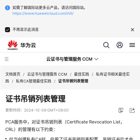
如需了解国际站更多云产品，请访问国际站。
https://www.huaweicloud.com/intl/
不再显示此消息
云证书与管理服务 CCM
文档首页
/
云证书与管理服务 CCM
/
最佳实践
/
私有证书相关最佳实
践
/
私有CA管理最佳实践
/
证书吊销列表管理
最
证书吊销列表管理
新
动
更新时间：
2024-10-09 GMT+08:00
态
PCA服务中，对证书吊销列表（Certificate Revocation List，
服
CRL）的管理有以下约束：
务
仅当创建私有CA时，启用了证书吊销列表配置，吊销证书后才会