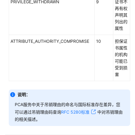
PRIVILEGE_WITHDRAWN
9
证书不
CA
再有权
层
声明其
次
列出的
结
属性
构
设
ATTRIBUTE_AUTHORITY_COMPROMISE
10
担保证
计
书属性
的机构
私
可能已
有
受到损
CA
害
生
命
周
说明：
期
PCA服务中关于吊销理由的命名与国际标准存在差异，您
管
可以通过吊销理由码查询
RFC 5280标准
中对吊销理由
理
的相关描述。
私
有