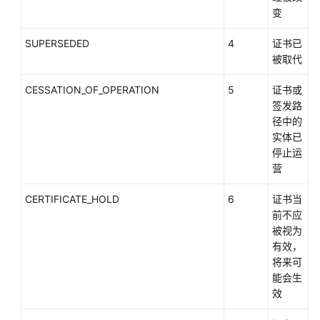
证
变
书
相
SUPERSEDED
4
证书已
关
被取代
最
佳
CESSATION_OF_OPERATION
5
证书或
实
签发路
践
径中的
实体已
私
停止运
有
营
CA
管
CERTIFICATE_HOLD
6
证书当
理
前不应
最
被视为
佳
有效，
实
将来可
践
能会生
效
私
有