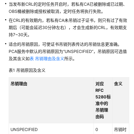
书
当发布新CRL的定时任务开启时，若私有CA已被删除或已过期、
用
OBS桶被删除或授权被取消，定时任务将执行失败。
户
在CRL的有效期内，若私有CA未吊销过子证书，则只有过了有效
指
期后（可能会延迟30分钟左右），才会生成新的CRL，有效期支
南
持7~30天。
私
适合的吊销原因，可使证书吊销列表传达的吊销信息更准确。
有
PCA服务中默认的吊销原因为
“UNSPECIFIED”
，吊销原因可选值
证
及其含义如
表 吊销理由及含义
所示。
书
用
表1
吊销原因及含义
户
指
吊销理由
对应
含义
南
RFC
5280标
最
准中的
佳
吊销理
实
由码
践
UNSPECIFIED
0
吊销时