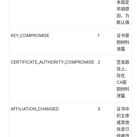
未指定
CCM
吊销原
最
因，为
佳
默认值
实
践
KEY_COMPROMISE
1
证书密
汇
钥材料
总
泄露
SSL
CERTIFICATE_AUTHORITY_COMPROMISE
2
签发路
证
径上，
书
存在
相
CA密
关
钥材料
最
泄露
佳
实
AFFILIATION_CHANGED
3
证书中
践
的主体
或其他
私
信息已
有
经被改