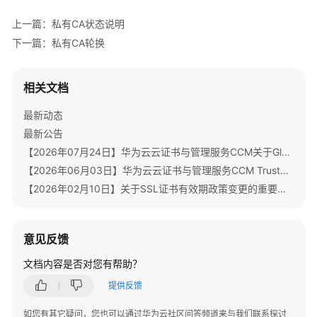
CA
上一篇：私有CA状态说明
状
下一篇：私有CA轮换
态
说
明
相关文档
证
最新动态
书
最新公告
吊
【2026年07月24日】华为云云证书与管理服务CCM关于GlobalSign根证书体系迁移通知
销
列
【2026年06月03日】华为云云证书与管理服务CCM TrustAsia品牌证书停售通知
表
【2026年02月10日】关于SSL证书有效期政策变更的重要通知
管
理
意见反馈
私
文档内容是否对您有帮助？
有
CA
提供反馈
轮
换
如您有其它疑问，您也可以通过华为云社区问答频道来与我们联系探讨