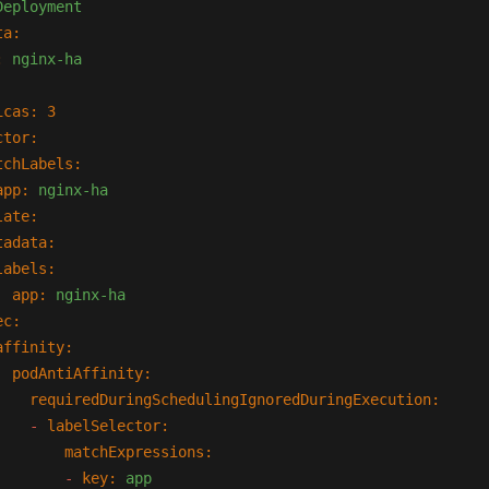
Deployment
ta:
:
nginx-ha
icas:
3
ctor:
tchLabels:
app:
nginx-ha
late:
tadata:
labels:
app:
nginx-ha
ec:
affinity:
podAntiAffinity:
requiredDuringSchedulingIgnoredDuringExecution:
-
labelSelector:
matchExpressions:
-
key:
app