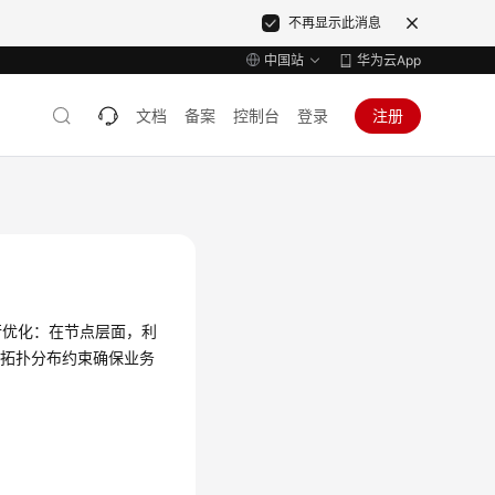
不再显示此消息
中国站
华为云App
文档
备案
控制台
登录
注册
行优化：在节点层面，利
和拓扑分布约束确保业务