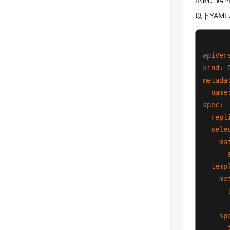
以下YAM
apiVer
kind:
metada
name
spec:
repl
sele
ma
temp
me
sp