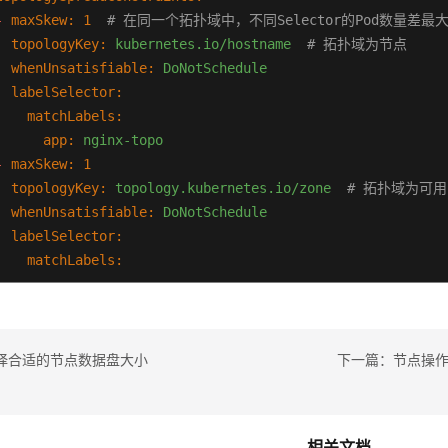
-
maxSkew:
1
# 在同一个拓扑域中，不同Selector的Pod数量差最
topologyKey:
kubernetes.io/hostname
# 拓扑域为节点
whenUnsatisfiable:
DoNotSchedule
labelSelector:
matchLabels:
app:
nginx-topo
-
maxSkew:
1
topologyKey:
topology.kubernetes.io/zone
# 拓扑域为可
whenUnsatisfiable:
DoNotSchedule
labelSelector:
matchLabels:
app:
nginx-topo
containers:
-
name:
nginx
image:
nginx:latest
择合适的节点数据盘大小
下一篇：节点操作
imagePullSecrets:
-
name:
default-secret
相关文档