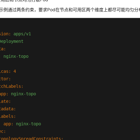
L示例通过两条约束，要求Pod在节点和可用区两个维度上都尽可能均匀分
sion:
apps/v1
Deployment
ta:
:
nginx-topo
icas:
4
ctor:
tchLabels:
app:
nginx-topo
late:
tadata:
labels:
app:
nginx-topo
ec:
topologySpreadConstraints: