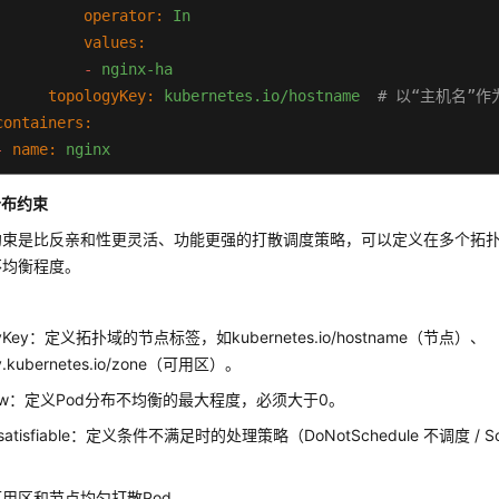
operator:
In
values:
-
nginx-ha
topologyKey:
kubernetes.io/hostname
# 以“主机名”
containers:
-
name:
nginx
image:
nginx:latest
分布约束
imagePullSecrets:
-
name:
default-secret
约束是比反亲和性更灵活、功能更强的打散调度策略，可以定义在多个拓
不均衡程度。
：
ogyKey：定义拓扑域的节点标签，如kubernetes.io/hostname（节点）、
gy.kubernetes.io/zone（可用区）。
kew：定义Pod分布不均衡的最大程度，必须大于0。
satisfiable：定义条件不满足时的处理策略（DoNotSchedule 不调度 / Sc
用区和节点均匀打散Pod