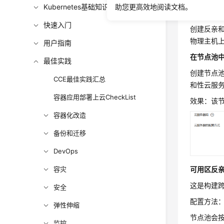
Kubernetes基础知识
助您更高效地阅读文档。
云服务器组
快速入门
创建反亲和
物理主机
用户指南
在节点池
最佳实践
创建节点池
CCE最佳实践汇总
和性云服
容器应用部署上云CheckList
效果：该
容器化改造
备份和迁移
DevOps
容灾
可用区反亲
这是构建
安全
配置方法
弹性伸缩
节点池会按
监控