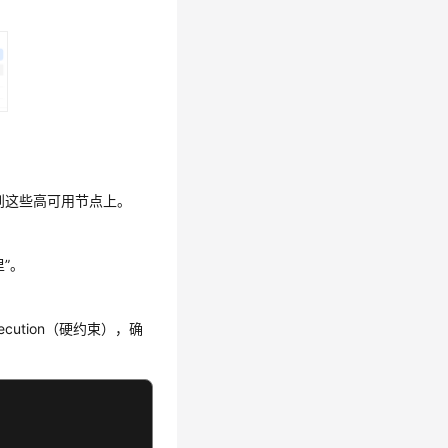
度到这些高可用节点上。
”。
ngExecution（硬约束），确