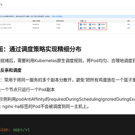
务。
层面：通过调度策略实现精细分布
就绪后，需要利用Kubernetes原生调度规则，将Pod均匀、合理地调
与反亲和调度
和：常用于将同一服务的多个副本分散开，避免“把所有鸡蛋放在一个篮子里
一个节点只运行一个Pod副本
利用podAntiAffinity的requiredDuringSchedulingIgnoredDuri
: nginx-ha标签的Pod不会被调度到同一主机上。
sion:
apps/v1