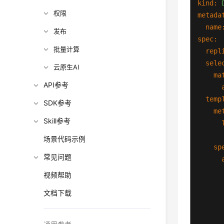
kind:
权限
metada
name
发布
spec:
批量计算
repl
sele
云原生AI
ma
API参考
temp
SDK参考
me
Skill参考
场景代码示例
sp
常见问题
视频帮助
文档下载