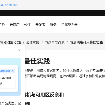
loud.com/intl/
定价
云商店
伙伴
开发者
服务
了解华为云
容器引擎 CCE
/
最佳实践
/
节点与节点池
/
节点池高可用最佳实践
池高可用最佳实践
点池部署业务时，为提高可用性和容灾能力，您可以通过以下两个方面进
的云服务器组和可用区策略实现物理隔离；在Pod层面，通过亲和性调度
在不同的节点上。
面：实现物理机与可用区反亲和
同产品类型，帮
亲和：使用云服务器组