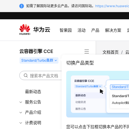
如需了解国际站更多云产品，请访问国际站。
https://www.huaweic
智果园
活动
产品
解决方案
云容器引擎 CCE
文档首页
/
云
切换产品类型
节点
在使用节
最新动态
用节点池
均匀分布
服务公告
产品介绍
节点层
计费说明
您可以点击下拉框切换本产品的不
物理机反