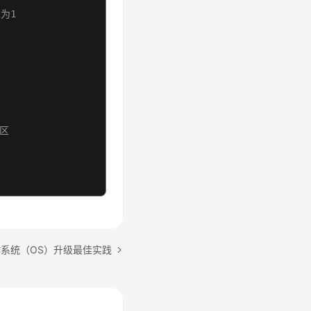
大为1
用区
系统（OS）升级最佳实践