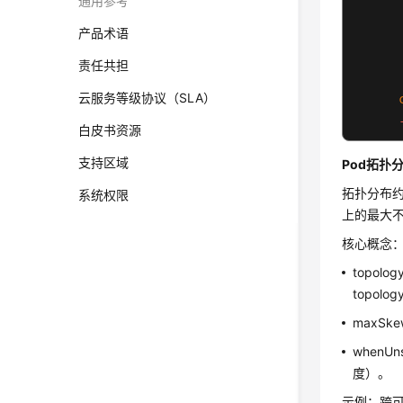
通用参考
产品术语
责任共担
云服务等级协议（SLA）
白皮书资源
支持区域
Pod拓扑
拓扑分布
系统权限
上的最大
核心概念
topol
topolo
maxS
whenUn
度）。
示例：跨可