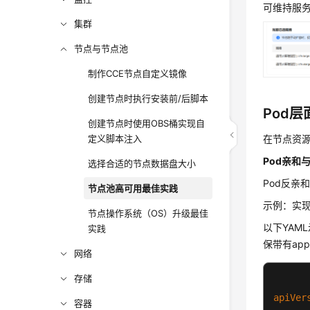
可维持服
集群
节点与节点池
制作CCE节点自定义镜像
创建节点时执行安装前/后脚本
Pod
创建节点时使用OBS桶实现自
定义脚本注入
在节点资源
Pod亲和
选择合适的节点数据盘大小
Pod反亲
节点池高可用最佳实践
示例：实现
节点操作系统（OS）升级最佳
以下YAML示例
实践
保带有app
网络
存储
apiVer
容器