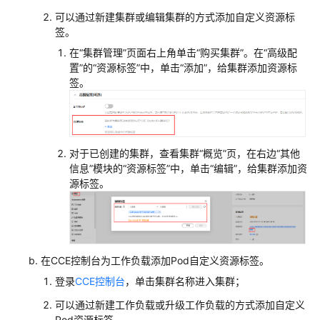
下
可以通过新建集群或编辑集群的方式添加自定义资源标
载
签。
在
“集群管理”
页面右上角单击“购买集群”。在“高级配
通
置”的“资源标签”中，单击“添加”，给集群添加资源标
用
签。
参
考
产
对于已创建的集群，查看集群“概览”页，在右边
“其他
品
信息”
模块的
“资源标签”
中，单击
“编辑”
，给集群添加资
术
源标签。
语
责
任
共
在CCE控制台为工作负载添加Pod自定义资源标签。
担
登录
CCE控制台
，单击集群名称进入集群；
云
可以通过新建工作负载或升级工作负载的方式添加自定义
服
Pod资源标签。