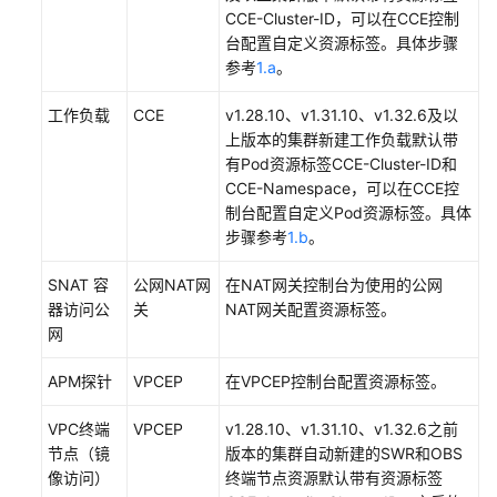
基
CCE-Cluster-ID，可以在CCE控制
于
台配置自定义资源标签。具体步骤
资
参考
1.a
。
源
工作负载
标
CCE
v1.28.10、v1.31.10、v1.32.6及以
签
上版本的集群新建工作负载默认带
进
有Pod资源标签CCE-Cluster-ID和
行
CCE-Namespace，可以在CCE控
CCE
制台配置自定义Pod资源标签。具体
Autopilot
步骤参考
1.b
。
成
SNAT 容
公网NAT网
在NAT网关控制台为使用的公网
本
器访问公
关
NAT网关配置资源标签。
分
网
析
配
APM探针
VPCEP
在VPCEP控制台配置资源标签。
置
最
VPC终端
VPCEP
v1.28.10、v1.31.10、v1.32.6之前
佳
节点（镜
版本的集群自动新建的SWR和OBS
实
像访问）
终端节点资源默认带有资源标签
践