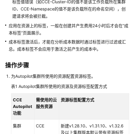
标签值错误（如CCE-Cluster-ID的值不是该工作负载所在集群
用
ID、CCE-Namespace的值不是该负载所在的命名空间），创
户
建请求将会被拦截。
指
南
应用在资源上的标签，一般在创建并产生费用24小时后才会在“成
本标签”页面展示。
最
成本标签激活后，才能在分析成本数据时通过标签进行过滤或汇
佳
总。成本标签不会应用于激活之前产生的成本中。
实
践
操作步骤
在
为Autopilot集群所使用的资源配置资源标签。
CCE
Autopilot
表1
Autopilot集群所使用的资源及资源标签配置方式
集
群
CCE
需使用的云
资源标签配置方式
中
Autopilot
服务资源
部
功能
署
Jenkins
集群
CCE
新建v1.28.10、v1.31.10、v1.32.6
及以上集群版本默认带有资源标签