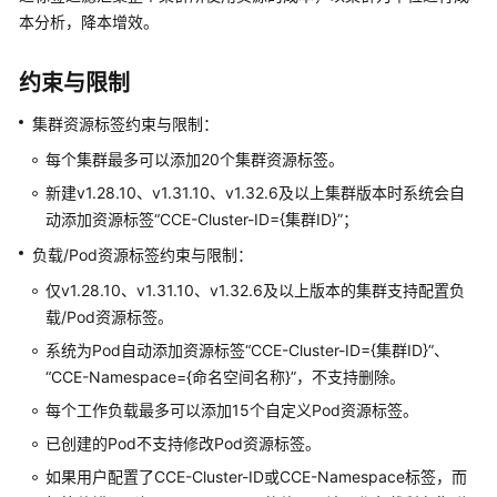
服
本分析，降本增效。
务
公
约束与限制
告
集群资源标签约束与限制：
产
每个集群最多可以添加20个集群资源标签。
品
介
新建v1.28.10、v1.31.10、v1.32.6及以上集群版本时系统会自
绍
动添加资源标签“CCE-Cluster-ID={集群ID}”；
负载/Pod资源标签约束与限制：
计
仅v1.28.10、v1.31.10、v1.32.6及以上版本的集群支持配置负
费
说
载/Pod资源标签。
明
系统为Pod自动添加资源标签“CCE-Cluster-ID={集群ID}”、
“CCE-Namespace={命名空间名称}”，不支持删除。
快
每个工作负载最多可以添加15个自定义Pod资源标签。
速
入
已创建的Pod不支持修改Pod资源标签。
门
如果用户配置了CCE-Cluster-ID或CCE-Namespace标签，而