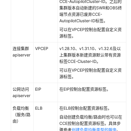
CCE-AutopilotCluster-ID。之后的
集群版本自动新建的SWR和OBS终
CCE
端节点资源已废弃CCE-
Autopilot
AutopilotCluster-ID标签。
将
Prometheus
可以在VPCEP控制台配置自定义资
监
源标签。
控
数
连接集群
VPCEP
v1.28.10、v1.31.10、v1.32.6及以
据
apiserver
上集群版本新建资源默认带有资源
上
标签CCE-Cluster-ID。
报
可以在VPCEP控制台配置自定义资
至
源标签。
第
三
公网访问
EIP
在EIP控制台配置资源标签。
方
apiserver
监
控
负载均衡
ELB
在ELB控制台配置资源标签。
平
（服务/路
自动创建负载均衡/路由时也可以在
台
由）
CCE控制台配置资源标签。具体步
骤参考
创建负载均衡类型的服务
、