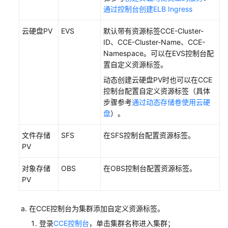
API
通过控制台创建ELB Ingress
参
考
云硬盘PV
EVS
默认带有资源标签CCE-Cluster-
ID、CCE-Cluster-Name、CCE-
SDK
Namespace。可以在EVS控制台配
参
置自定义资源标签。
考
动态创建云硬盘PV时也可以在CCE
控制台配置自定义资源标签（具体
常
步骤参考
通过动态存储卷使用云硬
见
盘
）。
问
题
文件存储
SFS
在SFS控制台配置资源标签。
PV
视
频
对象存储
OBS
在OBS控制台配置资源标签。
帮
PV
助
文
在CCE控制台为集群添加自定义资源标签。
档
登录
CCE控制台
，单击集群名称进入集群；