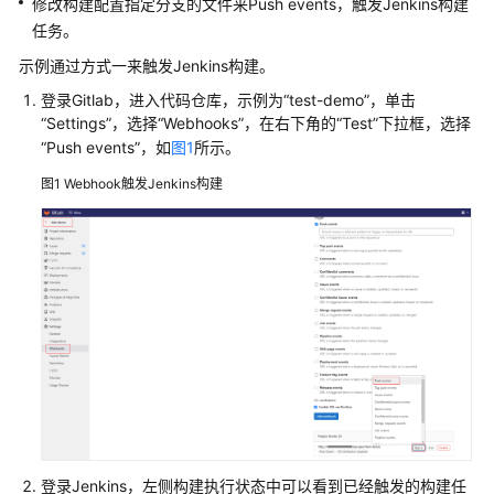
修改构建配置指定分支的文件来Push events，触发Jenkins构建
介
任务。
绍
示例通过方式一来触发Jenkins构建。
计
登录Gitlab，进入代码仓库，示例为“test-demo”，单击
费
“Settings”，选择“Webhooks”，在右下角的“Test”下拉框，选择
说
“Push events”，如
图1
所示。
明
图1
Webhook触发Jenkins构建
快
速
入
门
用
户
指
南
最
佳
登录Jenkins，左侧构建执行状态中可以看到已经触发的构建任