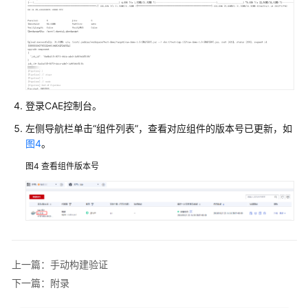
件
服
务
器
Gitlab
对
登录CAE控制台。
接
Jenkins
左侧导航栏单击“组件列表”，查看对应组件的版本号已更新，如
自
图4
。
动
图4
查看组件版本号
构
建
并
部
署
到
CAE
上一篇：手动构建验证
下一篇：附录
概