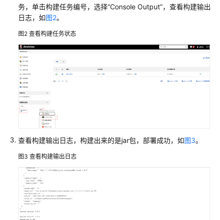
实
务，单击构建任务编号，选择“Console Output”，查看构建输出
践
日志，如
图2
。
图2
查看构建任务状态
CAE
最
佳
实
践
汇
总
使
用
查看构建输出日志，构建出来的是jar包，部署成功，如
图3
。
CAE
图3
查看构建输出日志
托
管
Nginx
静
态
文