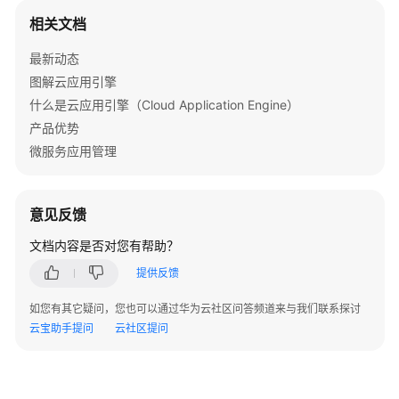
述
相关文档
环
最新动态
境
准
图解云应用引擎
备
什么是云应用引擎（Cloud Application Engine）
产品优势
操
微服务应用管理
作
步
骤
意见反馈
构
文档内容是否对您有帮助？
建
提供反馈
验
证
如您有其它疑问，您也可以通过华为云社区问答频道来与我们联系探讨
云宝助手提问
云社区提问
手
动
构