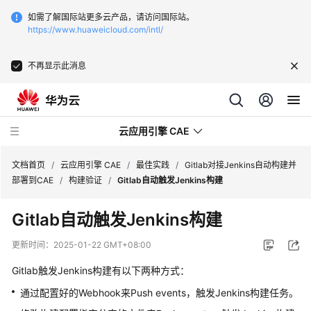
如需了解国际站更多云产品，请访问国际站。
https://www.huaweicloud.com/intl/
不再显示此消息
云应用引擎 CAE
文档首页
/
云应用引擎 CAE
/
最佳实践
/
Gitlab对接Jenkins自动构建并
部署到CAE
/
构建验证
/
Gitlab自动触发Jenkins构建
最
Gitlab自动触发Jenkins构建
新
动
更新时间：
2025-01-22 GMT+08:00
态
Gitlab触发Jenkins构建有以下两种方式：
产
通过配置好的Webhook来Push events，触发Jenkins构建任务。
品