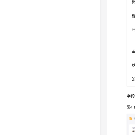
流
字
图4