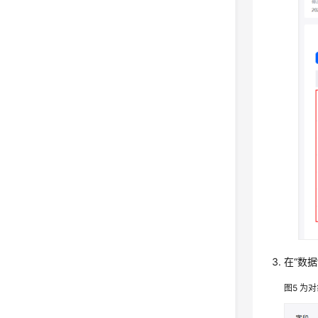
在
“数据
图5
为对