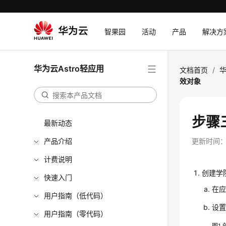
智果园
活动
产品
解决方
华为云Astro轻应用
文档首页
/
华
效对象
步骤
最新动态
产品介绍
更新时间
计费说明
创建学
快速入门
在应
用户指南（低代码）
设
用户指南（零代码）
图1