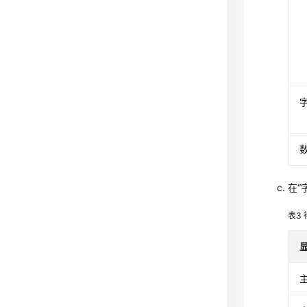
在
“
表3