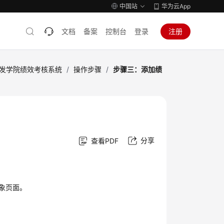
中国站
华为云App
文档
备案
控制台
登录
注册
开发学院绩效考核系统
/
操作步骤
/
步骤三：添加绩
分享
查看PDF
象页面。