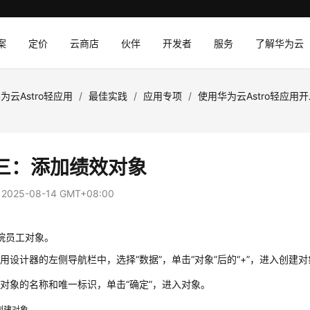
案
定价
云商店
伙伴
开发者
服务
了解华为云
为云Astro轻应用
/
最佳实践
/
应用专项
/
使用华为云Astro轻应用
三：添加绩效对象
：
2025-08-14 GMT+08:00
院员工对象。
用设计器的左侧导航栏中，选择“数据”，单击
“对象”
后的
“+”
，进入创建对
置对象的名称和唯一标识，单击
“确定”
，进入对象。
创建对象