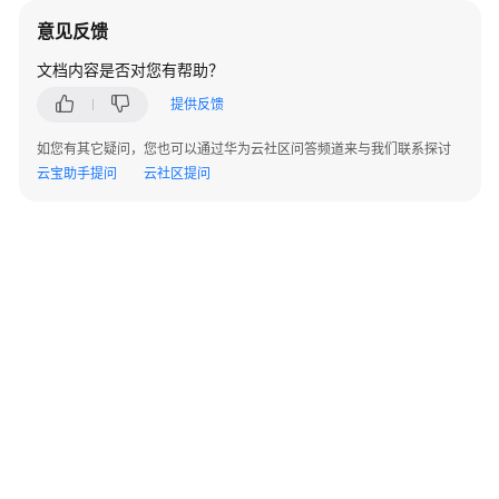
（2.0）
意见反馈
最
文档内容是否对您有帮助？
佳
提供反馈
实
践
如您有其它疑问，您也可以通过华为云社区问答频道来与我们联系探讨
（2.0）
云宝助手提问
云社区提问
最
佳
实
践
汇
总
APM
安
全
配
置