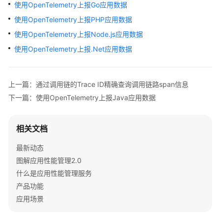
介
使用OpenTelemetry上报Go应用数据
绍
使用OpenTelemetry上报PHP应用数据
（2.0）
使用OpenTelemetry上报Node.js应用数据
计
使用OpenTelemetry上报.Net应用数据
费
说
明
上一篇：通过调用链的Trace ID精确查询调用链路span信息
（2.0）
下一篇：使用OpenTelemetry上报Java应用数据
快
速
相关文档
入
门
最新动态
（2.0）
图解应用性能管理2.0
什么是应用性能管理服务
用
产品功能
户
应用场景
指
南