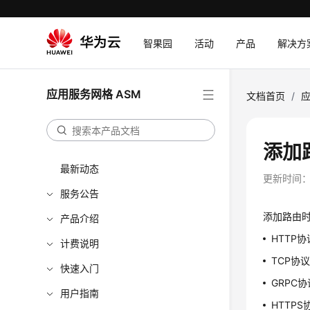
智果园
活动
产品
解决方
应用服务网格 ASM
文档首页
/
应
添加
最新动态
更新时间
服务公告
添加路由
产品介绍
HTTP
计费说明
TCP协
快速入门
GRPC
用户指南
HTTP