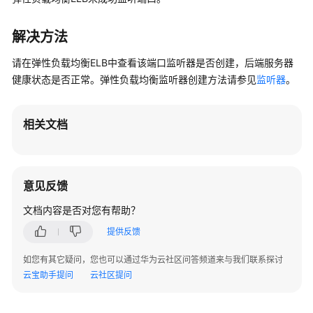
介
绍
解决方法
计
请在弹性负载均衡ELB中查看该端口监听器是否创建，后端服务器
费
说
健康状态是否正常。弹性负载均衡监听器创建方法请参见
监听器
。
明
相关文档
快
速
入
门
意见反馈
用
文档内容是否对您有帮助？
户
提供反馈
指
南
如您有其它疑问，您也可以通过华为云社区问答频道来与我们联系探讨
云宝助手提问
云社区提问
最
佳