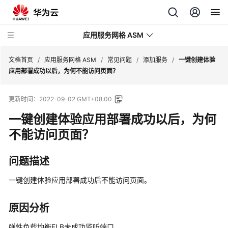
应用服务网格 ASM
文档首页
/
应用服务网格 ASM
/
常见问题
/
添加服务
/
一键创建体验
应用部署成功以后，为何不能访问页面？
最
更新时间：
2022-09-02 GMT+08:00
新
动
一键创建体验应用部署成功以后，为何
态
不能访问页面？
服
问题描述
务
公
一键创建体验应用部署成功后不能访问页面。
告
产
原因分析
品
弹性负载均衡ELB未成功监听端口。