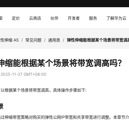
案
定价
云商店
伙伴
开发者
服务
了解华为云
性伸缩 AS
/
常见问题
/
通用类
/
弹性伸缩能根据某个场景将带宽调
伸缩能根据某个场景将带宽调高吗？
：
2025-11-27 GMT+08:00
可以根据某个场景将带宽调高，具体操作步骤如下:
景
通过伸缩带宽策略对购买的弹性公网IP带宽和共享带宽进行调整。本章节