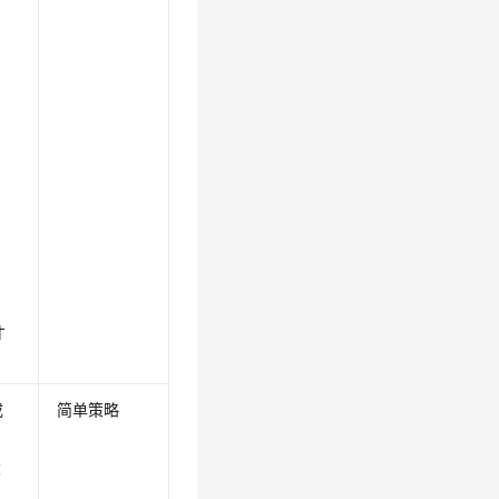
，
。
才
或
简单策略
大