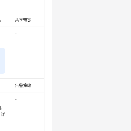
。
共享带宽
-
告警策略
-
则，
，详