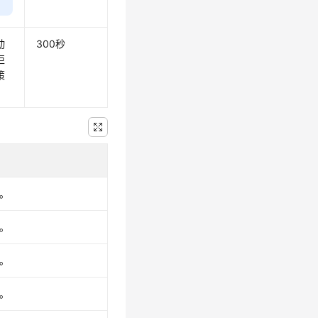
动
300秒
拒
策
。
。
。
。