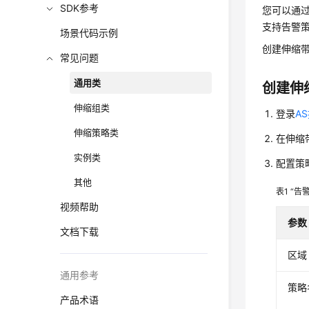
SDK参考
您可以通
支持告警
场景代码示例
创建伸缩
常见问题
通用类
创建伸
伸缩组类
登录
A
伸缩策略类
在伸缩
实例类
配置策
其他
表1
“告
视频帮助
参数
文档下载
区域
通用参考
策略
产品术语