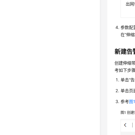
出网
参数配
在“伸
新建告
创建伸缩带
考如下步
单击“
单击页
参考
图
图1
创建