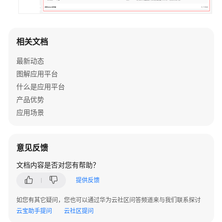
AppStage
用
户
指
相关文档
南
（AI
最新动态
原
图解应用平台
生
什么是应用平台
应
产品优势
用
应用场景
引
擎）
意见反馈
AppStage
用
文档内容是否对您有帮助？
户
指
提供反馈
南
如您有其它疑问，您也可以通过华为云社区问答频道来与我们联系探讨
（开
云宝助手提问
云社区提问
发