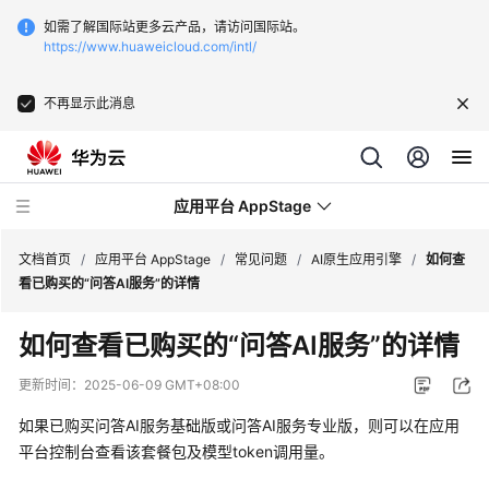
如需了解国际站更多云产品，请访问国际站。
https://www.huaweicloud.com/intl/
不再显示此消息
应用平台 AppStage
文档首页
/
应用平台 AppStage
/
常见问题
/
AI原生应用引擎
/
如何查
看已购买的“问答AI服务”的详情
最
如何查看已购买的“问答AI服务”的详情
新
动
更新时间：
2025-06-09 GMT+08:00
态
如果已购买问答AI服务基础版或问答AI服务专业版，则可以在应用
产
平台控制台查看该套餐包及模型token调用量。
品