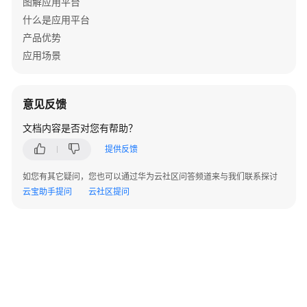
图解应用平台
AppStage
什么是应用平台
用
户
产品优势
指
应用场景
南
（AI
原
意见反馈
生
应
文档内容是否对您有帮助？
用
提供反馈
引
擎）
如您有其它疑问，您也可以通过华为云社区问答频道来与我们联系探讨
云宝助手提问
云社区提问
AppStage
用
户
指
南
（开
发