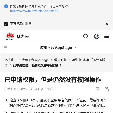
如需了解国际站更多云产品，请访问国际站。
https://www.huaweicloud.com/intl/
不再显示此消息
应用平台 AppStage
文档首页
/
应用平台 AppStage
/
常见问题
/
运维中心访问凭据管理服
务
/
已申请权限，但是仍然没有权限操作
最
已申请权限，但是仍然没有权限操作
新
动
更新时间：
2025-04-14 GMT+08:00
态
检查IAM和ACMS是否属于应用平台的同一个站点，需要在哪个
产
站点操作ACMS，就通过该站点的应用平台进入IAM申请权限。
品