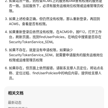
如果站点一致，则检查ACMS上的服务和IAM里有权限的服务是
介
否一致。当前服务下，必须有服务运维岗位权限或运维管理员权
绍
限。
计
如果上述检查正确，但仍然没有权限，那么重新登录，再回到
费
ACMS，查看是否有权限。
说
如果重新登录后依然没有权限，在ACMS中，按F12，打开工作
明
台，刷新页面，找到findUserPolicies，在响应中搜索是否存在
SecurityTokenService_SDM。
快
如果不存在，就是没有申请权限，如果缺少
速
SecurityTokenService_SDM，就需要申请服务的服务运维岗位
入
权限或运维管理员权限
门
如果存在，但页面上依然报错，请联系支撑人员定位，将站点名
AppStage
称、定位过程、findUserPolicies中的响应内容，提供给支撑人
使
员。
用
前
相关文档
准
备
最新动态