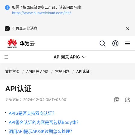
如需了解国际站更多云产品，请访问国际站。
https://www.huaweicloud.com/intl/
不再显示此消息
API网关 APIG
文档首页
/
API网关 APIG
/
常见问题
/
API认证
API认证
最
新
更新时间：
2024-12-04 GMT+08:00
动
态
APIG是否支持双向认证？
API签名认证的内容是否包括Body体？
服
务
调用API提示AK/SK过期怎么处理？