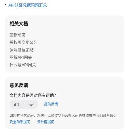
公
API认证凭据问题汇总
告
产
相关文档
品
最新动态
介
绍
授权项变更公告
漏洞修复策略
计
图解API网关
费
什么是API网关
说
明
意见反馈
快
速
文档内容是否对您有帮助？
入
提供反馈
门
如您有其它疑问，您也可以通过华为云社区问答频道来与我们联系探讨
用
云宝助手提问
云社区提问
户