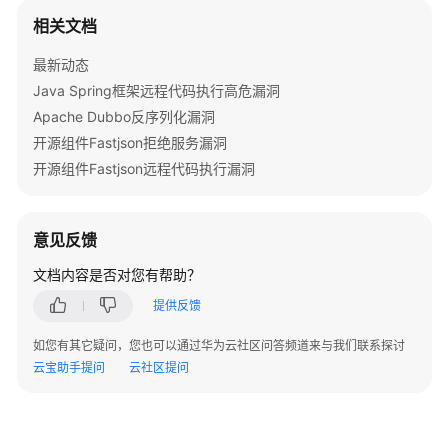
览
相关文档
如
最新动态
何
Java Spring框架远程代码执行高危漏洞
调
Apache Dubbo反序列化漏洞
用
开源组件Fastjson拒绝服务漏洞
API
开源组件Fastjson远程代码执行漏洞
API
云
意见反馈
模
文档内容是否对您有帮助？
式
防
提供反馈
护
网
如您有其它疑问，您也可以通过华为云社区问答频道来与我们联系探讨
站
云宝助手提问
云社区提问
管
理