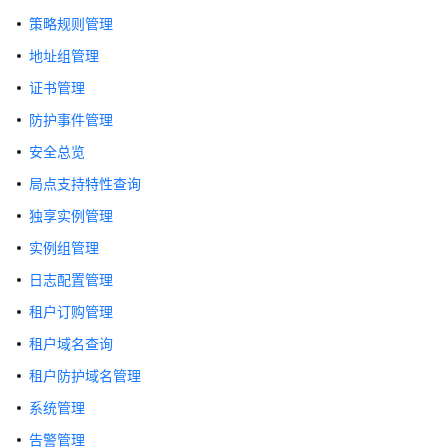
公
策略规则管理
告
地址组管理
产
证书管理
品
防护事件管理
介
绍
安全总览
局点支持特性查询
计
费
独享实例管理
说
实例组管理
明
日志配置管理
快
租户订购管理
速
租户域名查询
入
门
租户防护域名管理
系统管理
用
户
告警管理