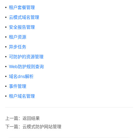
指
租户套餐管理
南
云模式域名管理
最
安全报告管理
佳
租户资源
实
践
异步任务
可防护的资源管理
API
参
Web防护规则查询
考
域名dns解析
事件管理
使
用
租户域名管理
前
必
读
上一篇：返回结果
下一篇：云模式防护网站管理
API
概