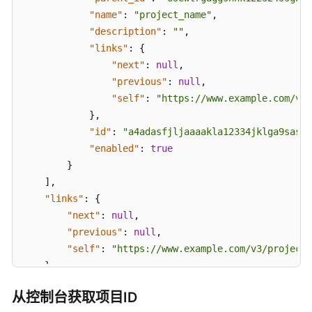
实
"name"
:
"project_name"
,
践
"description"
:
""
,
"links"
:
{
API
"next"
:
null
,
参
"previous"
:
null
,
考
"self"
:
"https://www.example.com/v3
}
,
使
用
"id"
:
"a4adasfjljaaaakla12334jklga9sasfg
前
"enabled"
:
true
必
}
读
]
,
"links"
:
{
API
"next"
:
null
,
概
"previous"
:
null
,
览
"self"
:
"https://www.example.com/v3/projects
}
如
}
何
从控制台获取项目ID
调