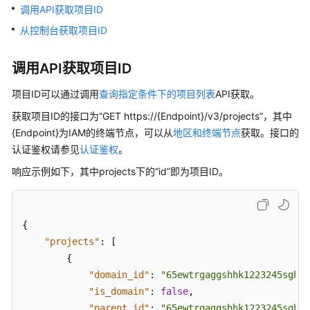
介
调用API获取项目ID
绍
从控制台获取项目ID
计
调用API获取项目ID
费
说
项目ID可以通过调用
查询指定条件下的项目列表
API获取。
明
获取项目ID的接口为“GET https://{Endpoint}/v3/projects”，其中
快
{Endpoint}为IAM的终端节点，可以从
地区和终端节点
获取。接口的
速
认证鉴权请参见
认证鉴权
。
入
响应示例如下，其中projects下的“id”即为项目ID。
门
用
户
{
指
"projects"
:
[
南
{
"domain_id"
:
"65ewtrgaggshhk1223245sghjl
最
"is_domain"
:
false
,
佳
"parent_id"
:
"65ewtrgaggshhk1223245sghjl