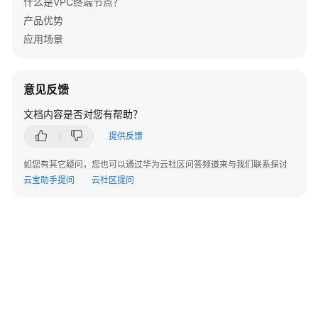
什么是VPC终端节点？
状
产品优势
态
应用场景
码
错
误
意见反馈
码
文档内容是否对您有帮助？
获
提供反馈
取
如您有其它疑问，您也可以通过华为云社区问答频道来与我们联系探讨
项
云宝助手提问
云社区提问
目
ID
SDK
参
考
场
景