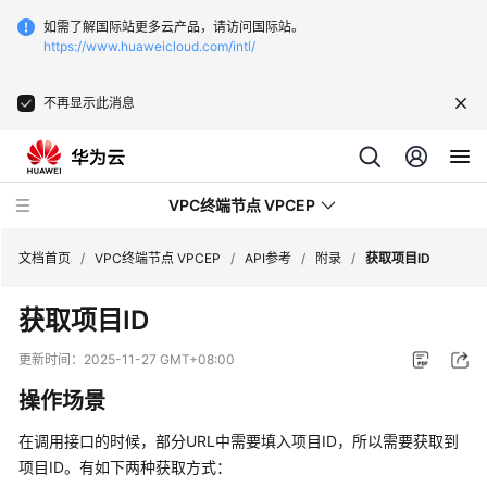
如需了解国际站更多云产品，请访问国际站。
https://www.huaweicloud.com/intl/
不再显示此消息
VPC终端节点 VPCEP
文档首页
/
VPC终端节点 VPCEP
/
API参考
/
附录
/
获取项目ID
获取项目ID
最
新
更新时间：
2025-11-27 GMT+08:00
动
操作场景
态
在调用接口的时候，部分URL中需要填入项目ID，所以需要获取到
产
项目ID。有如下两种获取方式：
品