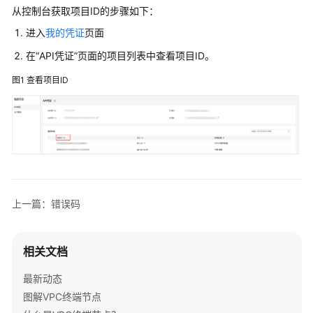
用
从控制台获取项目ID的步骤如下：
API
进入
我的凭证
页面
API
在“API凭证”页面的项目列表中查看项目ID。
图1
查看项目ID
应
用
示
例
权
限
和
上一篇：错误码
授
权
项
相关文档
附
最新动态
录
图解VPC终端节点