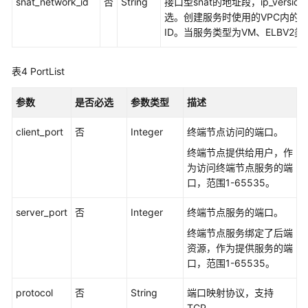
snat_network_id
否
String
接口型snat的地址段，ip_version
选。创建服务时使用的VPC内的
查
ID。当服务类型为VM、ELBV2
询
公
共
表4
PortList
终
端
参数
是否必选
参数类型
描述
节
点
client_port
否
Integer
终端节点访问的端口。
服
终端节点提供给用户，作
务
为访问终端节点服务的端
列
口，范围1-65535。
表
-
server_port
否
Integer
终端节点服务的端口。
ListServicePublicDetails
终端节点服务绑定了后端
资源，作为提供服务的端
查
口，范围1-65535。
询
终
protocol
否
String
端口映射协议，支持
端
TCP。