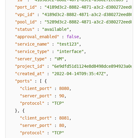
"port_id"
:
"4189d3c2-8882-4871-a3c2-d380272eed88"
"vpc_id"
:
"4189d3c2-8882-4871-a3c2-d380272eed80"
,
"pool_id"
:
"5289d3c2-8882-4871-a3c2-d380272eed80"
"status"
:
"available"
,
"approval_enabled"
:
false
,
"service_name"
:
"test123"
,
"service_type"
:
"interface"
,
"server_type"
:
"VM"
,
"project_id"
:
"6e9dfd51d1124e8d8498dce894923a0d"
,
"created_at"
:
"2022-04-14T09:35:47Z"
,
"ports"
:
[
{
"client_port"
:
8080
,
"server_port"
:
90
,
"protocol"
:
"TCP"
}
,
{
"client_port"
:
8081
,
"server_port"
:
80
,
"protocol"
:
"TCP"