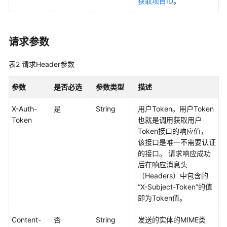
获取项目ID
。
版
本
管
理
请求参数
终
表2
请求Header参数
端
节
参数
是否必选
参数类型
描述
点
服
X-Auth-
是
String
用户Token。用户Token
务
Token
也就是调用获取用户
功
Token接口的响应值，
能
该接口是唯一不需要认证
的接口。 请求响应成功
创
后在响应消息头
建
（Headers）中包含的
终
“X-Subject-Token”的值
端
即为Token值。
节
点
Content-
否
String
发送的实体的MIME类
服