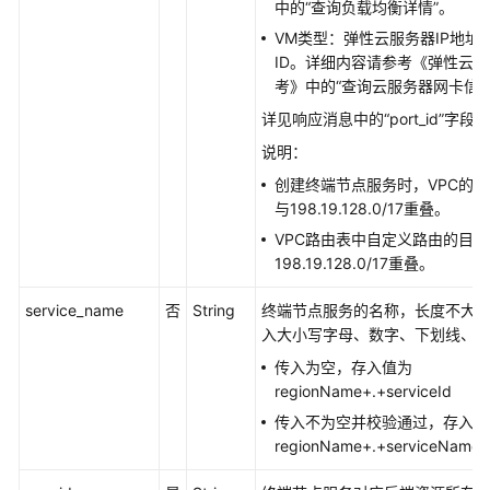
中的“查询负载均衡详情”。
端
VM类型：弹性云服务器IP地址
节
ID。详细内容请参考《弹性云服
点
考》中的“查询云服务器网卡信息
服
务
详见响应消息中的“port_id”字段。
详
说明：
情
创建终端节点服务时，VPC的
-
与198.19.128.0/17重叠。
ListServiceDetails
VPC路由表中自定义路由的目
修
198.19.128.0/17重叠。
改
service_name
终
否
String
终端节点服务的名称，长度不大于
端
入大小写字母、数字、下划线、
节
传入为空，存入值为
点
regionName+.+serviceId
服
传入不为空并校验通过，存入值
务
regionName+.+serviceName+.
-
UpdateEndpointService