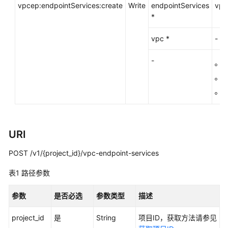
考
vpcep:endpointServices:create
Write
endpointServices
vpc
*
使
用
vpc *
-
前
必
-
g
读
g
API
g:
概
览
URI
如
何
POST /v1/{project_id}/vpc-endpoint-services
调
用
表1
路径参数
API
参数
是否必选
参数类型
描述
API
project_id
是
String
项目ID，获取方法请参见