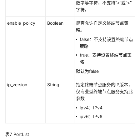
数字等字符，不支持“<”或“>”
文
字符。
档
下
enable_policy
Boolean
是否允许自定义终端节点策
载
略。
false：不支持设置终端节点
策略
通
用
true：支持设置终端节点策
参
略
考
默认为false
产
ip_version
String
指定终端节点服务的IP版本，
品
仅专业型终端节点服务支持此
术
参数
语
ipv4：IPv4
ipv6：IPv6
责
任
共
表7
PortList
担