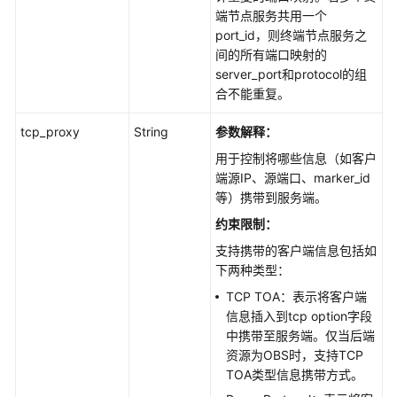
端节点服务共用一个
配
port_id，则终端节点服务之
额
间的所有端口映射的
功
server_port和protocol的组
能
合不能重复。
TAG
tcp_proxy
String
参数解释：
功
能
用于控制将哪些信息（如客户
端源IP、源端口、marker_id
等）携带到服务端。
应
用
约束限制：
示
支持携带的客户端信息包括如
例
下两种类型：
TCP TOA：表示将客户端
权
信息插入到tcp option字段
限
中携带至服务端。仅当后端
和
资源为OBS时，支持TCP
授
TOA类型信息携带方式。
权
项