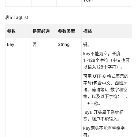
节
点
服
表5
TagList
务
概
参数
是否必选
参数类型
描述
要
-
key
否
String
键。
ListServiceDescribeDetails
key不能为空，长度
1~128个字符（中文也可
升
以输入128个字符）。
级
可用 UTF-8 格式表示的
终
字母(包含中文、西班牙
端
语、葡语等)、数字和空
节
格，以及以下字符： _ . :
点
= + - @。
服
务
_sys_开头属于系统标
-
签，租户不能输入。
UpgradeEndpointService
key两头不能有空格字
符。