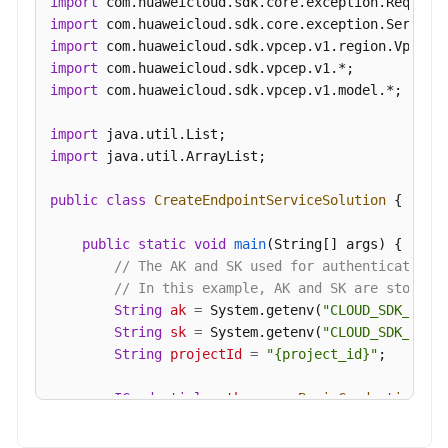
import
import
import
import
import
 com.huaweicloud.sdk.vpcep.v1.model.*;

import
import
 java.util.ArrayList;

public
class
CreateEndpointServiceSolution
 {

public
static
void
main
(String[] args)
 {

// The AK and SK used for authentication 
// In this example, AK and SK are stored 
String
ak
=
 System.getenv(
"CLOUD_SDK_AK"
);
String
sk
=
 System.getenv(
"CLOUD_SDK_SK"
);
String
projectId
=
"{project_id}"
;

ICredential
auth
=
new
BasicCredentials
()

                .withProjectId(projectId)

                .withAk(ak)
