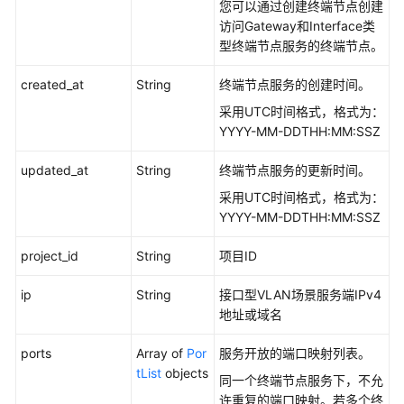
点
您可以通过创建终端节点创建
服
访问Gateway和Interface类
务
型终端节点服务的终端节点。
后
端
created_at
String
终端节点服务的创建时间。
服
采用UTC时间格式，格式为：
务
YYYY-MM-DDTHH:MM:SSZ
资
源
updated_at
String
终端节点服务的更新时间。
-
采用UTC时间格式，格式为：
AddEndpointServiceServerResource
YYYY-MM-DDTHH:MM:SSZ
终
project_id
String
项目ID
端
节
ip
String
接口型VLAN场景服务端IPv4
点
地址或域名
功
能
ports
Array of
Por
服务开放的端口映射列表。
tList
objects
同一个终端节点服务下，不允
资
许重复的端口映射。若多个终
源