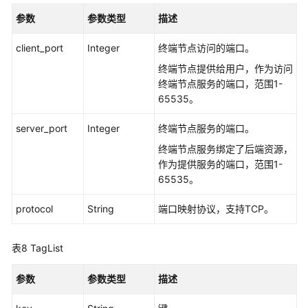
参数
参数类型
描述
云
服
client_port
Integer
终端节点访问的端口。
务
终端节点提供给用户，作为访问
等
终端节点服务的端口，范围1-
级
65535。
协
议
server_port
Integer
终端节点服务的端口。
（SLA）
终端节点服务绑定了后端资源，
白
作为提供服务的端口，范围1-
皮
65535。
书
protocol
资
String
端口映射协议，支持TCP。
源
表8
TagList
支
持
参数
参数类型
描述
区
域