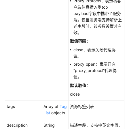
Proxy Protocol：表示将客
户端信息插入到tcp
附
payload字段中携带至服务
录
端。仅当服务端支持解析上
述字段时，该参数设置才有
SDK
效。
参
取值范围：
考
close：表示关闭代理协
议。
场
景
proxy_open：表示开启
代
“proxy_protocol”代理协
码
议。
示
默认取值：
例
close
常
tags
Array of
Tag
资源标签列表
见
List
objects
问
题
description
String
描述字段，支持中英文字母、