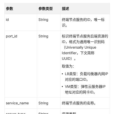
描
参数
参数类型
描述
述
-
id
String
终端节点服务的ID，唯一标
UpdateEndpointConnectionsDesc
识。
批
port_id
String
标识终端节点服务后端资源的
量
ID，格式为通用唯一识别码
添
（Universally Unique
加
Identifier，下文简称
终
UUID）。
端
取值为：
节
点
LB类型：负载均衡器内网IP
服
对应的端口ID。
务
VM类型：弹性云服务器IP
的
地址对应的网卡ID。
白
名
service_name
String
终端节点服务的名称。
单
-
server_type
String
资源类型。