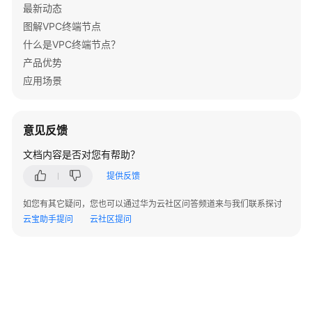
        );

最新动态
        body.withPorts(listbodyPorts);

图解VPC终端节点
        body.withServerType(CreateEndpointService
什么是VPC终端节点？
        body.withServiceType(CreateEndpointServic
产品优势
        body.withApprovalEnabled(
false
);

应用场景
        body.withVpcId(
"4189d3c2-8882-4871-a3c2-d
        body.withPortId(
"4189d3c2-8882-4871-a3c2-
        request.withBody(body);

try
 {

意见反馈
CreateEndpointServiceResponse
respons
文档内容是否对您有帮助？
            System.out.println(response.toString()
        } 
catch
 (ConnectionException e) {

提供反馈
            e.printStackTrace();

如您有其它疑问，您也可以通过华为云社区问答频道来与我们联系探讨
        } 
catch
 (RequestTimeoutException e) {

云宝助手提问
云社区提问
            e.printStackTrace();

        } 
catch
 (ServiceResponseException e) {

            e.printStackTrace();

            System.out.println(e.getHttpStatusCode
            System.out.println(e.getRequestId());

            System.out.println(e.getErrorCode());
