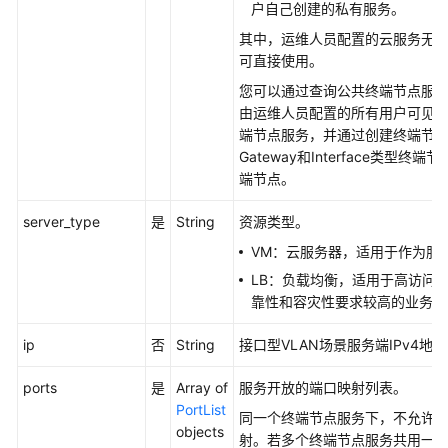
服
户自己创建的私有服务。
务
其中，运维人员配置的云服务无
的
可直接使用。
连
您可以通过查询公共终端节点服
接
由运维人员配置的所有用户可见
列
端节点服务，并通过创建终端节
表
Gateway和Interface类型终
-
端节点。
ListServiceConnections
server_type
是
String
资源类型。
接
受
VM：云服务器，适用于作为服
或
LB：负载均衡，适用于高访问
拒
靠性和容灾性要求较高的业务。
绝
终
ip
否
String
接口型VLAN场景服务端IPv4地
端
节
ports
是
Array of
服务开放的端口映射列表。
点
PortList
同一个终端节点服务下，不允许
的
objects
射。若多个终端节点服务共用一个po