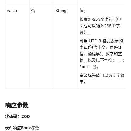
修
改
value
否
String
值。
终
长度0~255个字符（中
端
文也可以输入255个字
节
符）。
点
服
可用 UTF-8 格式表示的
务
字母(包含中文、西班牙
名
语、葡语等)、数字和空
称
格，以及以下字符： _ . :
-
/ = + - @。
UpdateEndpointServiceName
资源标签值可以为空字符
串。
更
新
终
响应参数
端
节
状态码：200
点
连
表6
响应Body参数
接