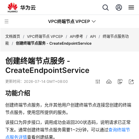
VPC终端节点 VPCEP
文档首页
/
VPC终端节点 VPCEP
/
API参考
/
API
/
终端节点服务功
能
/
创建终端节点服务 - CreateEndpointService
最
创建终端节点服务 -
新
CreateEndpointService
动
态
更新时间：
2026-07-14 GMT+08:00
产
功能介绍
品
介
创建终端节点服务，允许其他用户创建终端节点连接您创建的终端
绍
节点服务，使用您所提供的服务。
该接口为异步接口，调用成功会返回200状态码，说明请求已正常
计
下发。通常创建终端节点服务需要1~2分钟，可以通过
查询终端节
费
点服务详情
查看创建结果。