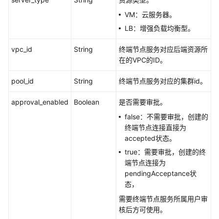
BatchAddEndpointServicePermissions
VM：云服务器。
LB：增强负载均衡型。
批
量
vpc_id
String
终端节点服务对应后端资源所
删
在的VPC的ID。
除
终
pool_id
String
终端节点服务对应的集群id。
端
节
approval_enabled
Boolean
是否需要审批。
点
服
false：不需要审批，创建的
务
终端节点连接直接为
的
accepted状态。
白
true：需要审批，创建的终
名
端节点连接为
单
pendingAcceptance状
-
态，
BatchRemoveEndpointServicePermissions
需要终端节点服务所属用户审
核后方可使用。
更