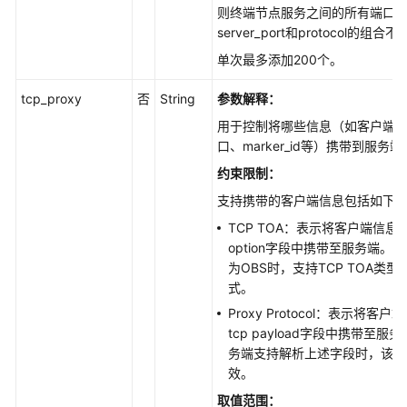
连
则终端节点服务之间的所有端口
接
server_port和protocol的组
-
单次最多添加200个。
AcceptOrRejectEndpoint
tcp_proxy
否
String
参数解释：
查
询
用于控制将哪些信息（如客户端源
终
口、marker_id等）携带到服务端
端
约束限制：
节
支持携带的客户端信息包括如下
点
服
TCP TOA：表示将客户端信息插
务
option字段中携带至服务端。
的
为OBS时，支持TCP TOA类
白
式。
名
Proxy Protocol：表示将客
单
tcp payload字段中携带至服
列
务端支持解析上述字段时，该参
表
效。
-
取值范围：
ListServicePermissionsDetails