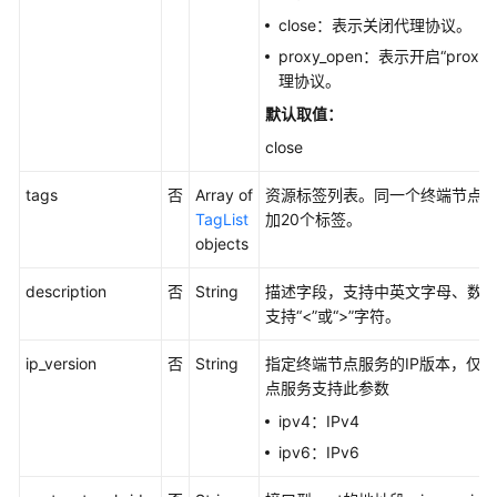
close：表示关闭代理协议。
批
proxy_open：表示开启“proxy_p
量
理协议。
添
默认取值：
加
或
close
移
除
tags
否
Array of
资源标签列表。同一个终端节点
终
TagList
加20个标签。
端
objects
节
点
description
否
String
描述字段，支持中英文字母、数
服
支持“<”或“>”字符。
务
ip_version
的
否
String
指定终端节点服务的IP版本，仅
白
点服务支持此参数
名
ipv4：IPv4
单
ipv6：IPv6
-
AddOrRemoveServicePermissions