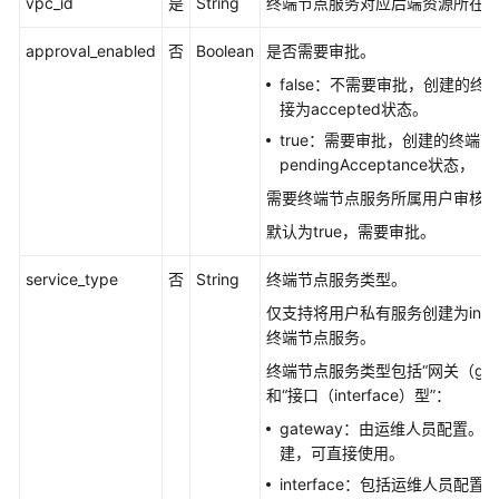
vpc_id
是
String
终端节点服务对应后端资源所在的V
删
approval_enabled
否
Boolean
是否需要审批。
除
false：不需要审批，创建的终
终
接为accepted状态。
端
节
true：需要审批，创建的终端
点
pendingAcceptance状态，
服
需要终端节点服务所属用户审核
务
默认为true，需要审批。
-
DeleteEndpointService
service_type
否
String
终端节点服务类型。
查
仅支持将用户私有服务创建为inter
询
终端节点服务。
连
终端节点服务类型包括“网关（gate
接
和“接口（interface）型”：
终
gateway：由运维人员配置。
端
建，可直接使用。
节
点
interface：包括运维人员配