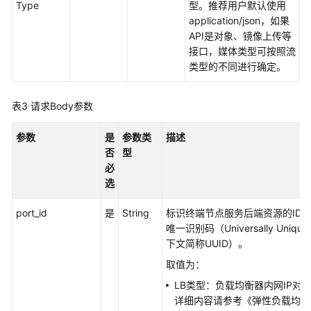
Type
型。推荐用户默认使用
务
application/json，如果
-
API是对象、镜像上传等
CreateEndpointService
接口，媒体类型可按照流
类型的不同进行确定。
查
询
表3
请求Body参数
终
端
参数
是
参数类
描述
节
否
型
点
必
服
选
务
列
port_id
是
String
标识终端节点服务后端资源的ID
表
唯一识别码（Universally Unique I
-
下文简称UUID）。
ListEndpointService
取值为：
查
LB类型：负载均衡器内网IP对应
询
详细内容请参考《弹性负载均衡A
终