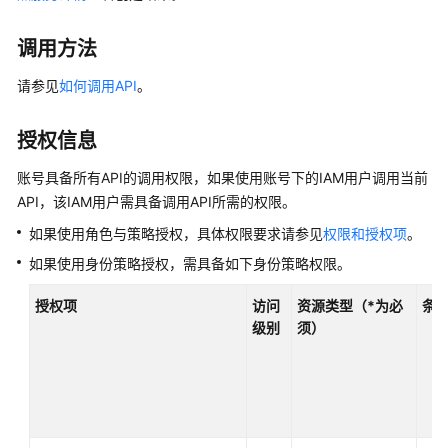
说
明
调用方法
快
请参见
如何调用API
。
速
入
门
授权信息
账号具备所有API的调用权限，如果使用账号下的IAM用户调用当前
用
API，该IAM用户需具备调用API所需的权限。
户
指
如果使用角色与策略授权，具体权限要求请参见
权限和授权项
。
南
如果使用身份策略授权，需具备如下身份策略权限。
最
授权项
访问
资源类型（*为必
条
佳
级别
须）
实
践
API
参