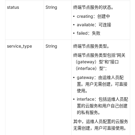
新
status
String
终端节点服务的状态。
终
端
creating：创建中
节
available：可连接
点
failed：失败
服
务
service_type
String
终端节点服务类型。
白
终端节点服务类型包括“网关
名
（gateway）型”和“接口
单
（interface）型”：
描
述
gateway：由运维人员配
-
置。用户无需创建，可直接
UpdateEndpointServicePermissionDesc
使用。
interface：包括运维人员配
添
置的云服务和用户自己创建
加
的私有服务。
终
其中，运维人员配置的云服务
端
无需创建，用户可直接使用。
节