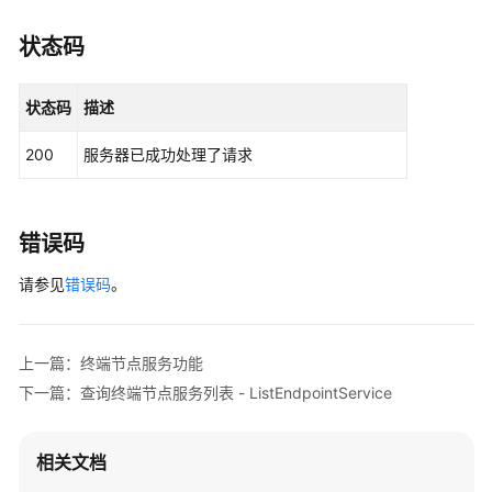
                .withSk(sk);

状态码
VpcepClient
client
=
 VpcepClient.newBuilde
                .withCredential(auth)

状态码
描述
                .withRegion(VpcepRegion.valueOf(
"
                .build();

200
服务器已成功处理了请求
CreateEndpointServiceRequest
request
=
ne
CreateEndpointServiceRequestBody
body
=
n
        List<PortList> listbodyPorts = 
new
ArrayL
        listbodyPorts.add(

错误码
new
PortList
()

请参见
                .withClientPort(
错误码
。
8080
)

                .withServerPort(
90
)

                .withProtocol(PortList.ProtocolEn
        );

上一篇：终端节点服务功能
        listbodyPorts.add(

下一篇：查询终端节点服务列表 - ListEndpointService
new
PortList
()

                .withClientPort(
8081
)

                .withServerPort(
80
)

相关文档
                .withProtocol(PortList.ProtocolEn