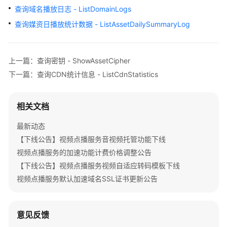
公
查询域名播放日志 - ListDomainLogs
告
查询媒资日播放统计数据 - ListAssetDailySummaryLog
产
品
上一篇：查询密钥 - ShowAssetCipher
介
绍
下一篇：查询CDN统计信息 - ListCdnStatistics
快
相关文档
速
入
最新动态
门
【下线公告】视频点播服务音视频托管功能下线
视频点播服务的加速功能计费价格调整公告
用
户
【下线公告】视频点播服务视频自适应转码模板下线
指
视频点播服务默认加速域名SSL证书更新公告
南
最
意见反馈
佳