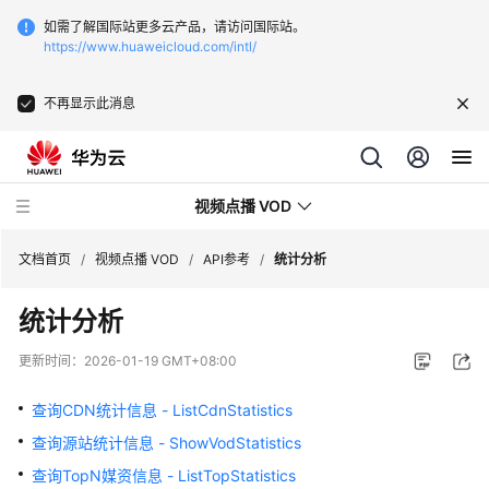
如需了解国际站更多云产品，请访问国际站。
https://www.huaweicloud.com/intl/
不再显示此消息
视频点播 VOD
文档首页
/
视频点播 VOD
/
API参考
/
统计分析
统计分析
最
新
更新时间：
2026-01-19 GMT+08:00
动
态
查询CDN统计信息 - ListCdnStatistics
查询源站统计信息 - ShowVodStatistics
服
务
查询TopN媒资信息 - ListTopStatistics