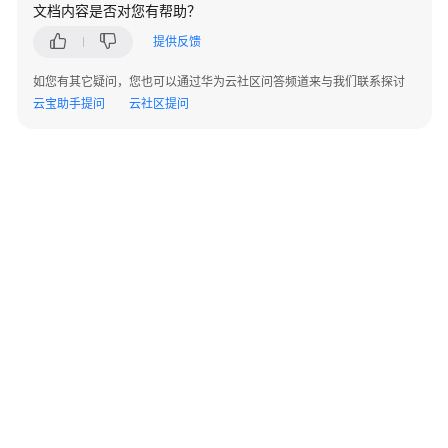
实
文档内容是否对您有帮助？
践
提供反馈
API
如您有其它疑问，您也可以通过华为云社区问答频道来与我们联系探讨
参
云宝助手提问
云社区提问
考
使
用
前
必
读
API
概
览
如
©2026 Huaweicloud.com 版权所有
黔ICP备20004760号-14
苏B2-20130048号
何
A2.B1.B2-20070312
增值电信业务经营许可证：B1.B2-20200593 | 代理域名注册服务机构：新网、西数
调