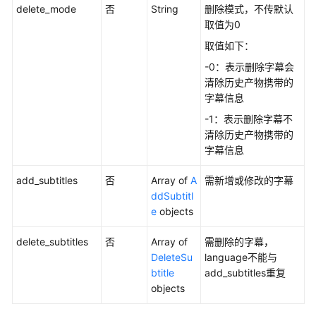
刷
delete_mode
否
String
删除模式，不传默认
新
取值为0
取值如下：
媒
-0：表示删除字幕会
资
清除历史产物携带的
分
字幕信息
类
-1：表示删除字幕不
密
清除历史产物携带的
钥
字幕信息
查
询
add_subtitles
否
Array of
A
需新增或修改的字幕
ddSubtitl
统
e
objects
计
delete_subtitles
否
Array of
需删除的字幕，
分
DeleteSu
language不能与
析
btitle
add_subtitles重复
objects
水
印