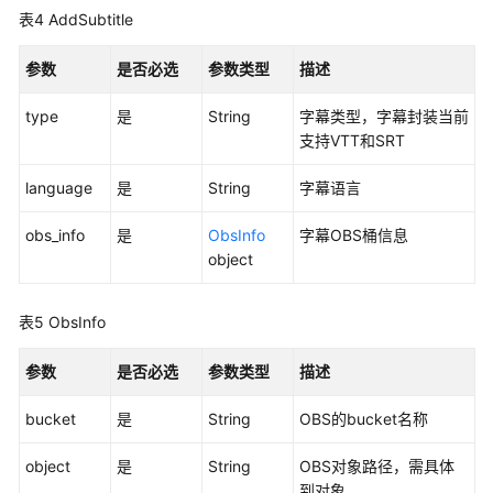
模
表4
AddSubtitle
板
管
参数
是否必选
参数类型
描述
理
type
是
String
字幕类型，字幕封装当前
字
支持VTT和SRT
幕
管
language
是
String
字幕语言
理
obs_info
是
ObsInfo
字幕OBS桶信息
多
object
字
幕
表5
ObsInfo
封
装
参数
是否必选
参数类型
描述
-
ModifySubtitle
bucket
是
String
OBS的bucket名称
转
object
是
String
OBS对象路径，需具体
码
到对象