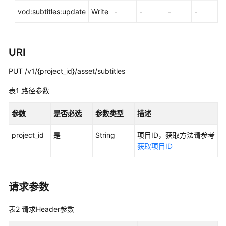
实
vod:subtitles:update
Write
-
-
-
-
践
API
参
URI
考
PUT /v1/{project_id}/asset/subtitles
使
表1
路径参数
用
前
参数
是否必选
参数类型
描述
必
读
project_id
是
String
项目ID，获取方法请参考
获取项目ID
API
概
览
请求参数
如
何
表2
请求Header参数
调