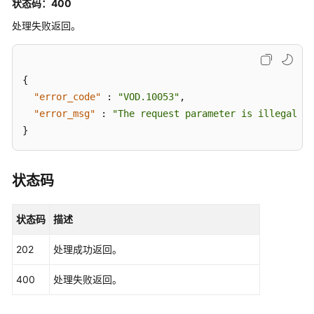
状态码：400
处理失败返回。
视
频
帮
助
{
"error_code"
:
"VOD.10053"
,
文
"error_msg"
:
"The request parameter is illegal, i
档
}
下
载
状态码
通
用
状态码
描述
参
考
202
处理成功返回。
产
400
处理失败返回。
品
术