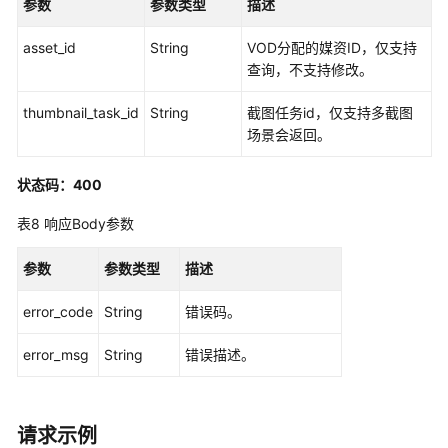
参数
参数类型
描述
媒
asset_id
资
String
VOD分配的媒资ID，仅支持
存
查询，不支持修改。
储
thumbnail_task_id
String
截图任务id，仅支持多截图
模
场景会返回。
式
管
理
状态码：400
表8
响应Body参数
HTTPS
配
参数
参数类型
描述
置
error_code
String
错误码。
媒
资
error_msg
String
错误描述。
编
辑
管
理
请求示例