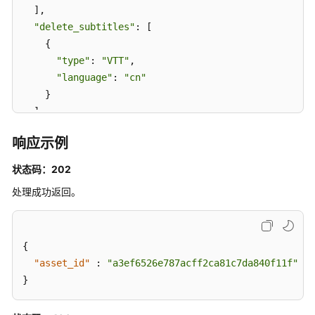
修
  ],

订
"delete_subtitles"
: [

记
    {

录
"type"
: 
"VTT"
,

"language"
: 
"cn"
服
    }

务
端
  ]

SDK
}
响应示例
参
考
状态码：202
常
处理成功返回。
见
问
题
{
"asset_id"
:
"a3ef6526e787acff2ca81c7da840f11f"
故
}
障
排
除