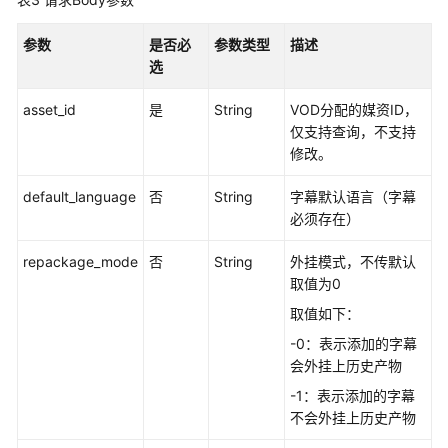
管
理
参数
是否必
参数类型
描述
选
（即
将
asset_id
是
String
VOD分配的媒资ID，
下
仅支持查询，不支持
线）
修改。
OBS
托
default_language
否
String
字幕默认语言（字幕
管
必须存在）
管
理
repackage_mode
否
String
外挂模式，不传默认
取值为0
媒
取值如下：
资
预
-0：表示添加的字幕
热
会外挂上历史产物
-1：表示添加的字幕
媒
不会外挂上历史产物
资