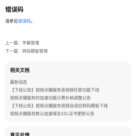
语
错误码
责
请参见
错误码
。
任
共
担
上一篇：字幕管理
下一篇：转码模板管理
云
服
务
相关文档
等
级
最新动态
协
【下线公告】视频点播服务音视频托管功能下线
议
视频点播服务的加速功能计费价格调整公告
（SLA）
【下线公告】视频点播服务视频自适应转码模板下线
视频点播服务默认加速域名SSL证书更新公告
白
皮
书
资
意见反馈