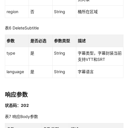
模
板
region
否
String
桶所在区域
管
理
表6
DeleteSubtitle
转
码
参数
是否必选
参数类型
描述
模
板
type
是
String
字幕类型，字幕封装当前
集
支持VTT和SRT
合
管
language
是
String
字幕语言
理
转
响应参数
码
产
状态码：202
物
管
表7
响应Body参数
理