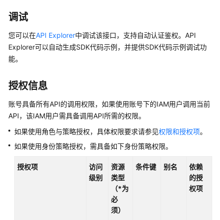
公
告
调试
您可以在
API Explorer
中调试该接口，支持自动认证鉴权。API
产
Explorer可以自动生成SDK代码示例，并提供SDK代码示例调试功
品
能。
介
绍
授权信息
快
速
账号具备所有API的调用权限，如果使用账号下的IAM用户调用当前
入
API，该IAM用户需具备调用API所需的权限。
门
如果使用角色与策略授权，具体权限要求请参见
权限和授权项
。
如果使用身份策略授权，需具备如下身份策略权限。
用
户
授权项
访问
资源
条件键
别名
依赖
指
级别
类型
的授
南
（*为
权项
必
最
须）
佳