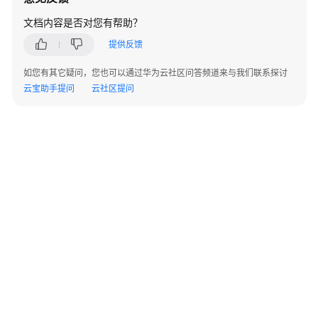
源
文档内容是否对您有帮助？
支
提供反馈
持
如您有其它疑问，您也可以通过华为云社区问答频道来与我们联系探讨
区
云宝助手提问
域
云社区提问
系
统
权
限
©2026 Huaweicloud.com 版权所有
黔ICP备20004760号-14
苏B2-20130048号
A2.B1.B2-20070312