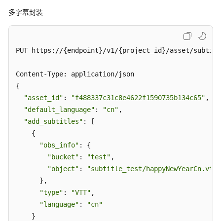
截
多字幕封装
图
管
理
PUT https://{endpoint}/v1/{project_id}/asset/subtitl
权
Content-Type: application/json

限
{

和
"asset_id"
: 
"f488337c31c8e4622f1590735b134c65"
,

授
"default_language"
: 
"cn"
,

权
项
"add_subtitles"
: [

    {

历
"obs_info"
: {

史
"bucket"
: 
"test"
,

API
"object"
: 
"subtitle_test/happyNewYearCn.vtt"
      },

附
"type"
: 
"VTT"
,

录
"language"
: 
"cn"
    }
