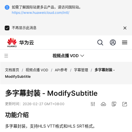
如需了解国际站更多云产品，请访问国际站。
https://www.huaweicloud.com/intl/
不再显示此消息
视频点播 VOD
文档首页
/
视频点播 VOD
/
API参考
/
字幕管理
/
多字幕封装 -
ModifySubtitle
最
多字幕封装 - ModifySubtitle
新
动
更新时间：
2026-02-27 GMT+08:00
态
功能介绍
服
多字幕封装，支持HLS VTT格式和HLS SRT格式。
务