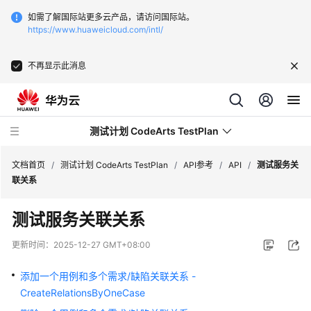
如需了解国际站更多云产品，请访问国际站。
https://www.huaweicloud.com/intl/
不再显示此消息
测试计划 CodeArts TestPlan
文档首页
/
测试计划 CodeArts TestPlan
/
API参考
/
API
/
测试服务关
联关系
最
测试服务关联关系
新
动
更新时间：
2025-12-27 GMT+08:00
态
添加一个用例和多个需求/缺陷关联关系 -
产
CreateRelationsByOneCase
品