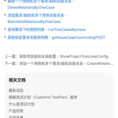
删除一个用例和多个需求/缺陷关联关系 -
介
DeleteRelationsByOneCase
绍
添加需求/缺陷和多个用例关联关系 -
计
BatchAddRelationsByOneCase
费
查询需求下的用例列表 - ListTestCasesByIssue
说
获取指定需求关联用例数 - getIssueCaseCountUsingPOST
明
快
速
上一篇：获取项目级别全局配置 - ShowProjectTestcaseConfig
入
下一篇：添加一个用例和多个需求/缺陷关联关系 - CreateRelationsByOneCase
门
用
相关文档
户
最新动态
指
南
图解测试计划（CodeArts TestPlan）服务
什么是测试计划
最
产品优势
佳
应用场景