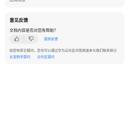
实
践
意见反馈
API
参
文档内容是否对您有帮助？
考
提供反馈
使
如您有其它疑问，您也可以通过华为云社区问答频道来与我们联系探讨
用
云宝助手提问
云社区提问
前
必
读
API
概
览
©2026 Huaweicloud.com 版权所有
黔ICP备20004760号-14
苏B2-20130048号
如
A2.B1.B2-20070312
增值电信业务经营许可证：B1.B2-20200593 | 代理域名注册服务机构：新网、西数
何
电子营业执照
贵公网安备 52990002000093号
调