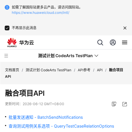
如需了解国际站更多云产品，请访问国际站。
https://www.huaweicloud.com/intl/
不再显示此消息
测试计划 CodeArts TestPlan
文档首页
/
测试计划 CodeArts TestPlan
/
API参考
/
API
/
融合项目
API
最
融合项目API
新
动
更新时间：
2026-06-12 GMT+08:00
态
批量发送通知 - BatchSendNotifications
产
查询测试用例关系选项 - QueryTestCaseRelationOptions
品