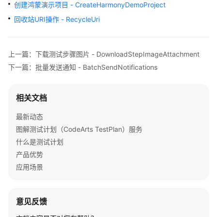
介
创建鸿蒙演示项目 - CreateHarmonyDemoProject
绍
回收站URI操作 - RecycleUri
计
费
上一篇：下载测试步骤图片 - DownloadStepImageAttachment
说
下一篇：批量发送通知 - BatchSendNotifications
明
快
相关文档
速
入
最新动态
门
图解测试计划（CodeArts TestPlan）服务
什么是测试计划
用
产品优势
户
应用场景
指
南
最
意见反馈
佳