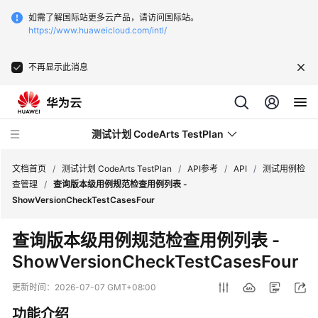
如需了解国际站更多云产品，请访问国际站。
https://www.huaweicloud.com/intl/
不再显示此消息
测试计划 CodeArts TestPlan
文档首页
/
测试计划 CodeArts TestPlan
/
API参考
/
API
/
测试用例检
查管理
/
查询版本级用例规范检查用例列表 -
ShowVersionCheckTestCasesFour
最
新
查询版本级用例规范检查用例列表 -
动
ShowVersionCheckTestCasesFour
态
更新时间：
2026-07-07 GMT+08:00
产
品
功能介绍