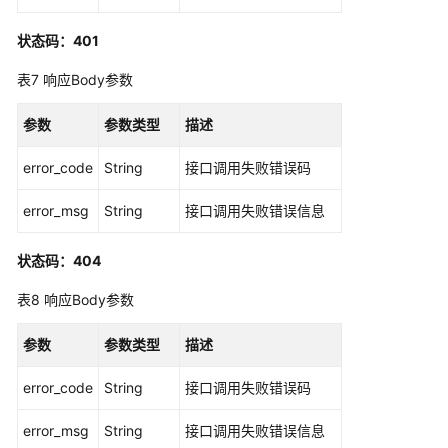
息
管
状态码：401
理
表7
响应Body参数
用
户
参数
参数类型
描述
信
息
error_code
String
接口调用失败错误码
管
理
error_msg
String
接口调用失败错误信息
项
状态码：404
目
配
表8
响应Body参数
置
管
参数
参数类型
描述
理
error_code
String
接口调用失败错误码
分
支
error_msg
String
接口调用失败错误信息