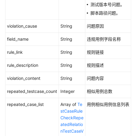
测试版本号问题。
报
告
脚本路径问题。
-
ShowVersionCheckTaskReport
violation_cause
String
问题原因
field_name
String
违规用例字段名称
版
本
rule_link
String
规则链接
级
用
rule_description
String
规则描述
例
规
violation_content
String
问题内容
范
检
repeated_testcase_count
Integer
相似用例总数
查
-
repeated_case_list
Array of
Te
用例相似用例信息列表
CheckversionTestCase
stCaseRule
CheckRepe
查
atedRelatio
询
nTestCaseV
测