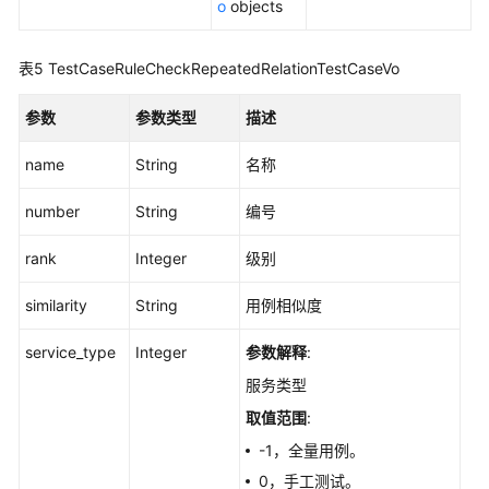
o
objects
试
报
告
表5
TestCaseRuleCheckRepeatedRelationTestCaseVo
概
览
参数
参数类型
描述
-
ShowTesthubTestReport
name
String
名称
获
number
String
编号
取
版
rank
Integer
级别
本
similarity
级
String
用例相似度
用
service_type
Integer
参数解释
:
例
规
服务类型
范
取值范围
:
检
查，
-1，全量用例。
字
0，手工测试。