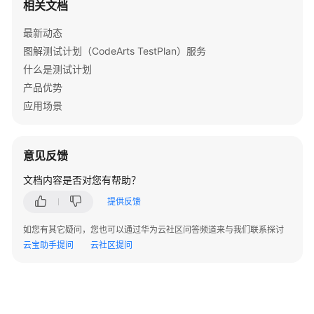
相关文档
测
"severity_name"
 : 
"严重"
,

试
"violation_type"
 : 
"步骤描述问题"
,

最新动态
服
"violation_cause"
 : 
"违反规则7.1.1，测试步骤1描述为
图解测试计划（CodeArts TestPlan）服务
务
"field_name"
 : 
"步骤描述"
,

什么是测试计划
接
"rule_link"
 : 
""
,

入
产品优势
"rule_description"
 : 
"规则7.1.1 测试步骤、预期结果
管
应用场景
"violation_content"
 : 
"{
\"
content
\"
:
\"
\"
,
\"
num
\"
理
  }, {

"uri"
 : 
"v90810s20eif4dbc"
,

需
意见反馈
"severity"
 : 
3
,

求
"status"
 : 
0
,

管
文档内容是否对您有帮助？
"suggestions"
 : 
"请编写测试步骤1预期结果"
,

理
提供反馈
"check_task_uri"
 : 
"v90800010s20eia5"
,

测
"case_uri"
 : 
"v90200010s1h65ik"
,

如您有其它疑问，您也可以通过华为云社区问答频道来与我们联系探讨
试
"case_name"
 : 
"样例接口用例"
,

云宝助手提问
云社区提问
设
"case_number"
 : 
"10010"
,

置
"case_creator"
 : 
"a17801c5d15f46e28112eec8a88068
"severity_name"
 : 
"严重"
,

融
"violation_type"
 : 
"预期结果问题"
,
