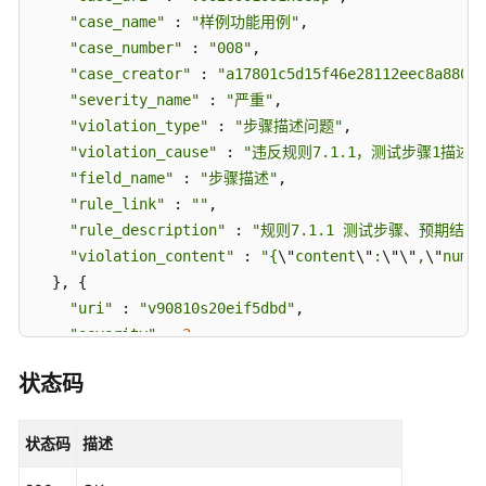
管
"case_name"
 : 
"样例功能用例"
,

理
"case_number"
 : 
"008"
,

"case_creator"
 : 
"a17801c5d15f46e28112eec8a88068
测
"severity_name"
 : 
"严重"
,

试
"violation_type"
 : 
"步骤描述问题"
,

用
"violation_cause"
 : 
"违反规则7.1.1，测试步骤1描述为
例
"field_name"
 : 
"步骤描述"
,

管
"rule_link"
 : 
""
,

理
"rule_description"
 : 
"规则7.1.1 测试步骤、预期结果
"violation_content"
 : 
"{
\"
content
\"
:
\"
\"
,
\"
num
\"
工
  }, {

作
"uri"
 : 
"v90810s20eif5dbd"
,

项
管
"severity"
 : 
3
,

理
"status"
 : 
0
,

状态码
"suggestions"
 : 
"请编写测试步骤1预期结果"
,

测
"check_task_uri"
 : 
"v90800010s20eia5"
,

试
"case_uri"
 : 
"v90200010s1h66bp"
,

状态码
描述
设
"case_name"
 : 
"样例功能用例"
,

计