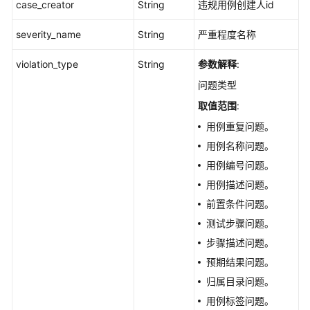
改
case_creator
String
违规用例创建人id
违
规
severity_name
String
严重程度名称
问
题
violation_type
String
参数解释
:
-
问题类型
UpdateViolationCase
取值范围
:
查
用例重复问题。
询
用例名称问题。
版
用例编号问题。
本
用例描述问题。
级
用
前置条件问题。
例
测试步骤问题。
规
步骤描述问题。
范
检
预期结果问题。
查
归属目录问题。
任
用例标签问题。
务