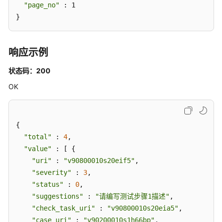
"page_no"
 : 1

用
}
例
关
联
响应示例
关
系
状态码：200
管
OK
理
评
审
{

管
"total"
 : 
4
,

理
"value"
 : [ {

"uri"
 : 
"v90800010s20eif5"
,

分
"severity"
 : 
3
,

支
"status"
 : 
0
,

迭
"suggestions"
 : 
"请编写测试步骤1描述"
,

代
"check_task_uri"
 : 
"v90800010s20eia5"
,

操
作
"case_uri"
 : 
"v90200010s1h66bp"
,
