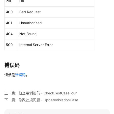
200
OK
"case_number"
 : 
"008"
,

接
"case_creator"
 : 
"a17801c5d15f46e28112eec8a88068
口
400
Bad Request
"severity_name"
 : 
"严重"
,

管
"violation_type"
 : 
"预期结果问题"
,

理
401
Unauthorized
"violation_cause"
 : 
"违反规则7.1.1，测试步骤1预期
"field_name"
 : 
"预期结果"
,

自
404
Not Found
"rule_link"
 : 
""
,

定
义
"rule_description"
 : 
"规则7.1.1 测试步骤、预期结果
500
Internal Server Error
测
"violation_content"
 : 
"{
\"
content
\"
:
\"
\"
,
\"
num
\"
试
  }, {

服
"uri"
 : 
"v90800010s20eif4"
,

错误码
务
"severity"
 : 
3
,

用
"status"
 : 
1
,

请参见
错误码
。
例
"suggestions"
 : 
"请编写测试步骤1描述"
,

管
"check_task_uri"
 : 
"v90800010s20eia5"
,

理
"case_uri"
 : 
"v90200010s1h65ik"
,

上一篇：检查用例规范 - CheckTestCaseFour
"case_name"
 : 
"样例接口用例"
,

下一篇：修改违规问题 - UpdateViolationCase
自
"case_number"
 : 
"10010"
,

定
"case_creator"
 : 
"a17801c5d15f46e28112eec8a88068
义