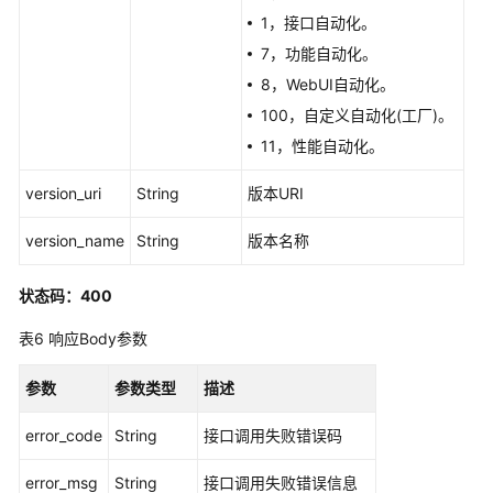
段
1，接口自动化。
分
7，功能自动化。
组
统
8，WebUI自动化。
计
100，自定义自动化(工厂)。
总
11，性能自动化。
报
告
version_uri
String
版本URI
-
ShowTestCaseRuleCheckFieldFilterReport
version_name
String
版本名称
外
状态码：400
部
服
表6
响应Body参数
务
管
参数
参数类型
描述
理
error_code
String
接口调用失败错误码
banner
信
error_msg
String
接口调用失败错误信息