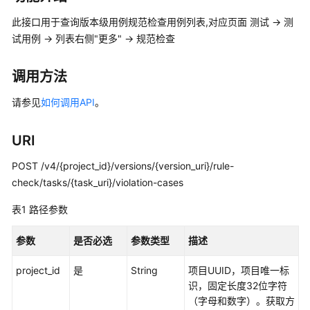
介
绍
此接口用于查询版本级用例规范检查用例列表,对应页面 测试 -> 测
试用例 -> 列表右侧"更多" -> 规范检查
计
费
调用方法
说
明
请参见
如何调用API
。
快
URI
速
入
POST /v4/{project_id}/versions/{version_uri}/rule-
门
check/tasks/{task_uri}/violation-cases
用
表1
路径参数
户
指
参数
是否必选
参数类型
描述
南
project_id
是
String
项目UUID，项目唯一标
最
识，固定长度32位字符
佳
（字母和数字）。获取方