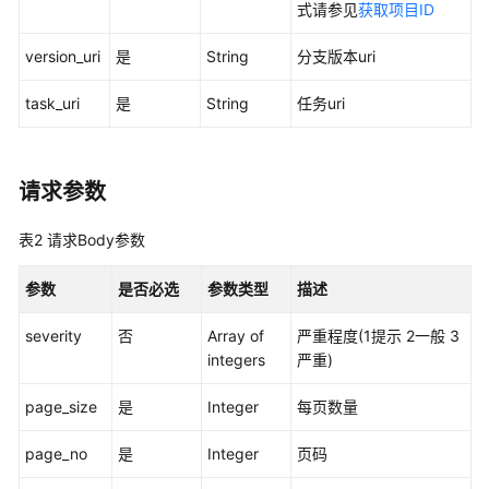
实
式请参见
获取项目ID
践
version_uri
是
String
分支版本uri
API
task_uri
是
String
任务uri
参
考
使
请求参数
用
前
表2
请求Body参数
必
读
参数
是否必选
参数类型
描述
API
severity
否
Array of
严重程度(1提示 2一般 3
概
integers
严重)
览
page_size
是
Integer
每页数量
如
何
page_no
是
Integer
页码
调