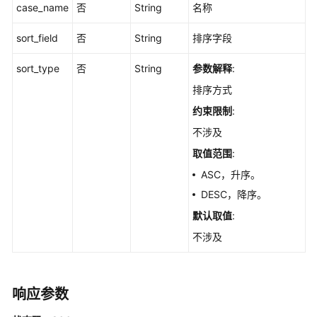
用
case_name
否
String
名称
API
sort_field
否
String
排序字段
API
sort_type
否
String
参数解释
:
测
排序方式
试
约束限制
:
报
不涉及
表
管
取值范围
:
理
ASC，升序。
DESC，降序。
附
件
默认取值
:
管
不涉及
理
测
响应参数
试
套