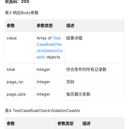
状态码：200
管
理
表3
响应Body参数
测
参数
参数类型
描述
试
用
value
Array of
Test
结果详细
例
CaseRuleChe
检
ckViolationCa
查
seVo
objects
管
理
total
Integer
符合条件的所有记录数
检
page_no
Integer
页码
查
用
page_size
Integer
每页展示条数
例
规
表4
TestCaseRuleCheckViolationCaseVo
范
-
参数
参数类型
描述
CheckTestCaseFour