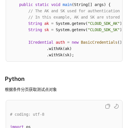
分
public
static
void
main
(String[] args)
 {

页
// The AK and SK used for authentication ar
获
// In this example, AK and SK are stored in
取
String
ak
=
 System.getenv(
"CLOUD_SDK_AK"
);

脑
String
sk
=
 System.getenv(
"CLOUD_SDK_SK"
);

图
备
ICredential
auth
=
new
BasicCredentials
()

份
                .withAk(ak)

对
                .withSk(sk);

象
V3
CloudtestClient
client
=
 CloudtestClient.new
-
                .withCredential(auth)

ShowMindmapBackupByPage
Python
                .withRegion(CloudtestRegion.valueOf
                .build();

根据条件分页获取测试点对象
根
ShowTestpointByPageRequest
request
=
new
Sh
据
        request.withProjectId(
"{project_id}"
);

id
CommRequestTestPointPageParam
body
=
new
Co
获
TestPointPageParam
paramsbody
=
new
TestPoi
# coding: utf-8
取
        paramsbody.withLimit(
10
)

测
            .withMindmapId(
"ba2725c5b72c4ec18214736
import
试