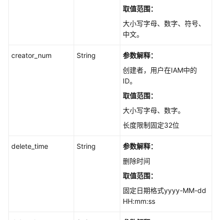
取值范围：
页
获
大小写字母、数字、符号、
取
中文。
脑
图
creator_num
String
参数解释：
对
创建者，用户在IAM中的
象
ID。
-
取值范围：
ShowMindmapByPage
大小写字母、数字。
获
长度限制固定32位
取
用
delete_time
String
参数解释：
户
删除时间
计
费
取值范围：
相
固定日期格式yyyy-MM-dd
关
HH:mm:ss
信
息