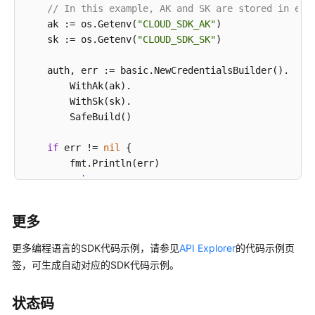
// In this example, AK and SK are stored in env
备
    ak := os.Getenv(
"CLOUD_SDK_AK"
)

份
    sk := os.Getenv(
"CLOUD_SDK_SK"
)

脑
图
    auth, err := basic.NewCredentialsBuilder().

-
        WithAk(ak).

CreateBackupMindmap
        WithSk(sk).

        SafeBuild()

根
if
 err != 
nil
 {

据
        fmt.Println(err)

id
return
获
    }

取
脑
更多
    hcClient, err := cloudtest.CloudtestClientBuilde
图
         WithRegion(region.ValueOf(
"<YOUR REGION>"
))
备
更多编程语言的SDK代码示例，请参见
API Explorer
的代码示例页
         WithCredential(auth).

份
签，可生成自动对应的SDK代码示例。
         SafeBuild()

-
ShowMindmapBackupById
状态码