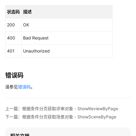
if
 err != 
nil
 {

根
        fmt.Println(err)

据
状态码
描述
return
id
    }

删
200
OK
除
    client := cloudtest.NewCloudtestClient(hcClient)
脑
400
Bad Request
图
    request := &model.ShowTestpointByPageRequest{}

备
401
Unauthorized
	request.ProjectId = 
"{project_id}"
份
	limitParams:= 
int32
(
10
)

-
	mindmapIdParams:= 
"ba2725c5b72c4ec18214736c
DeleteMindmapBackupById
错误码
	offsetParams:= 
int32
(
1
)

	paramsbody := &model.TestPointPageParam{

资
请参见
错误码
。
		Limit: &limitParams,

产
		MindmapId: &mindmapIdParams,

导
		Offset: &offsetParams,

入
	}

上一篇：根据条件分页获取评审对象 - ShowReviewByPage
-
	request.Body = &model.CommRequestTestPointPageParam{

ImportAsset
下一篇：根据条件分页获取场景对象 - ShowSceneByPage
		Params: paramsbody,

	}

下
	response, err := client.ShowTestpointByPage(request)
