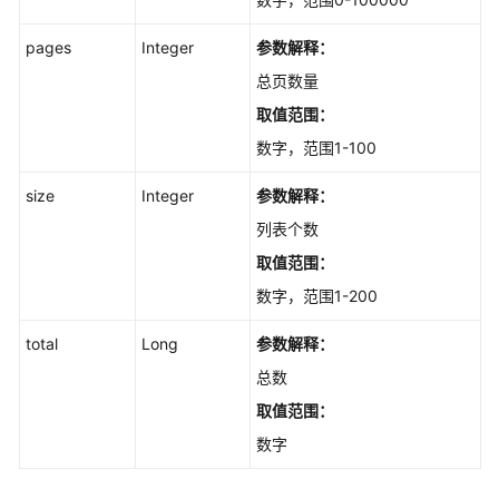
根
pages
Integer
参数解释：
据
总页数量
入
参
取值范围：
动
数字，范围1-100
态
查
size
Integer
参数解释：
询
列表个数
系
统
取值范围：
配
数字，范围1-200
置
中
total
Long
参数解释：
的
总数
信
息
取值范围：
-
数字
ShowSystemConfigs