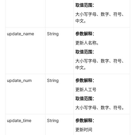
取值范围：
条
件
大小写字母、数字、符号、
分
中文。
页
获
update_name
String
参数解释：
取
更新人名称。
场
取值范围：
景
对
大小写字母、数字、符号、
象
中文。
-
ShowSceneByPage
update_num
String
参数解释：
更新人工号
根
取值范围：
据
条
大小写字母、数字、符号。
件
分
update_time
String
参数解释：
页
更新时间
获