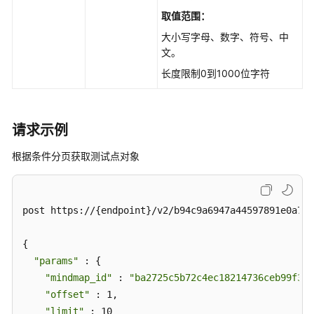
取
取值范围：
资
产
大小写字母、数字、符号、中
树
文。
列
长度限制0到1000位字符
表
-
ShowAssetTree
请求示例
根
根据条件分页获取测试点对象
据
目
录
查
post https://{endpoint}/v2/b94c9a6947a44597891e0a736
询
因
{

子
"params"
 : {

-
"mindmap_id"
 : 
"ba2725c5b72c4ec18214736ceb99f3d7
ShowFactorByAssetId
"offset"
 : 1,

"limit"
 : 10

根