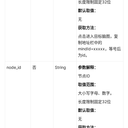
长度限制固定32位
户
默认取值：
信
息
无
管
获取方法：
理
点击进入目标脑图，复
制地址栏中的
项
mindId=xxxxx，等号后
目
为id。
配
置
node_id
否
String
参数解释：
管
理
节点ID
取值范围：
分
大小写字母、数字。
支
迭
长度限制固定32位
代
默认取值：
报
无
表
管
获取方法：