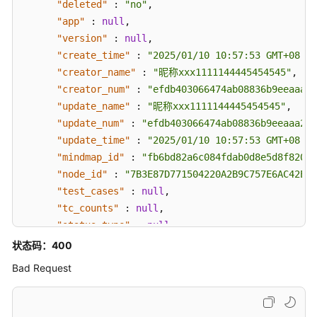
"deleted"
:
"no"
,
-
"app"
:
null
,
ShowTemplateById
"version"
:
null
,
"create_time"
:
"2025/01/10 10:57:53 GMT+08:00
删
"creator_name"
:
"昵称xxx1111144445454545"
,
除
"creator_num"
:
"efdb403066474ab08836b9eeaaa23
模
板
"update_name"
:
"昵称xxx1111144445454545"
,
-
"update_num"
:
"efdb403066474ab08836b9eeaaa23b
DeleteTemplateById
"update_time"
:
"2025/01/10 10:57:53 GMT+08:00
"mindmap_id"
:
"fb6bd82a6c084fdab0d8e5d8f820ea
保
"node_id"
:
"7B3E87D771504220A2B9C757E6AC42E1"
存
"test_cases"
:
null
,
模
"tc_counts"
:
null
,
板
"status_type"
:
null
,
-
"requirement_id"
:
null
,
状态码：400
CreateTemplate
"requirement_name"
:
null
,
Bad Request
"group_id"
:
null
,
脑
"service_id"
:
null
,
图
"delete_time"
:
null
名