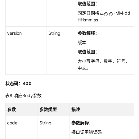
取值范围：
取
测
固定日期格式yyyy-MM-dd
试
HH:mm:ss
用
例
version
String
参数解释：
对
版本
象
取值范围：
-
ShowTestcaseByPage
大小写字母、数字、符号、
中文。
根
据
状态码：400
id
获
表8
响应Body参数
取
脑
参数
参数类型
描述
图
对
code
String
参数解释：
象
接口调用错误码。
-