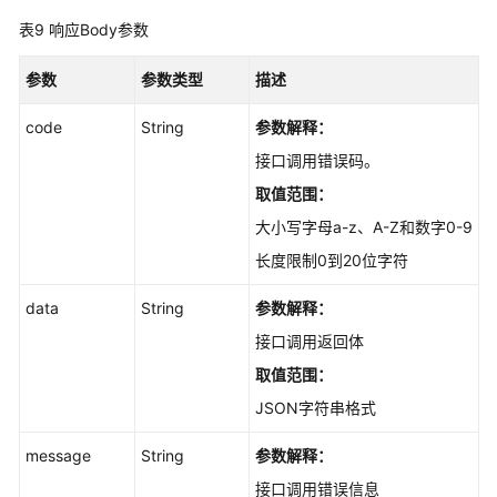
-
ShowStatisticById
表9
响应Body参数
参数
获
参数类型
描述
取
code
String
参数解释：
资
产
接口调用错误码。
列
取值范围：
表
-
大小写字母a-z、A-Z和数字0-9
ShowAsset
长度限制0到20位字符
修
data
String
参数解释：
改
接口调用返回体
资
产
取值范围：
-
JSON字符串格式
UpdateAsset
message
String
参数解释：
获
接口调用错误信息