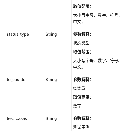
-
取值范围：
ShowReviewByPage
大小写字母、数字、符号、
根
中文。
据
条
status_type
String
参数解释：
件
状态类型
分
取值范围：
页
获
大小写字母、数字、符号、
取
中文。
测
试
tc_counts
String
参数解释：
点
tc数量
对
取值范围：
象
-
数字
ShowTestpointByPage
test_cases
String
参数解释：
根
测试用例
据