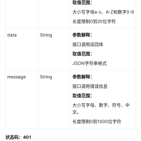
ShowMindMapById
取值范围：
大小写字母a-z、A-Z和数字0-9
删
长度限制0到20位字符
除
脑
data
String
参数解释：
图
接口调用返回体
-
DeleteMindmapById
取值范围：
JSON字符串格式
根
据
message
String
参数解释：
脑
接口调用错误信息
图
id
取值范围：
查
大小写字母、数字、符号、中
询
文。
统
计
长度限制0到1000位字符
数
目
状态码：401