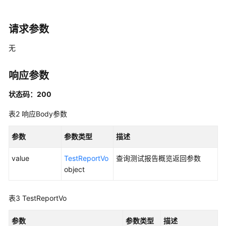
考
使
请求参数
用
前
无
必
读
响应参数
API
状态码：200
概
表2
响应Body参数
览
参数
参数类型
描述
如
何
value
TestReportVo
查询测试报告概览返回参数
调
object
用
API
表3
TestReportVo
API
参数
参数类型
描述