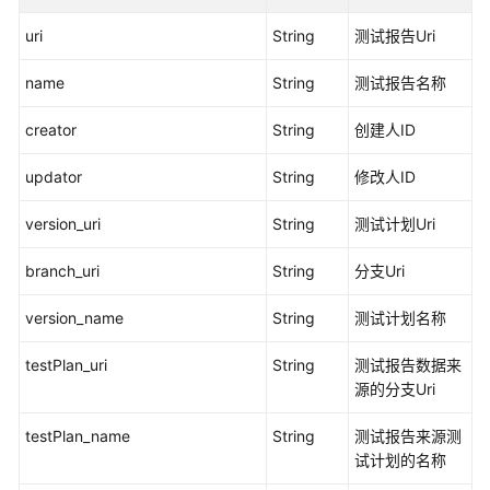
测
试
uri
String
测试报告Uri
报
表
name
String
测试报告名称
管
理
creator
String
创建人ID
附
updator
String
修改人ID
件
管
version_uri
String
测试计划Uri
理
branch_uri
String
分支Uri
测
version_name
String
测试计划名称
试
套
testPlan_uri
String
测试报告数据来
管
源的分支Uri
理
testPlan_name
String
测试报告来源测
测
试计划的名称
试