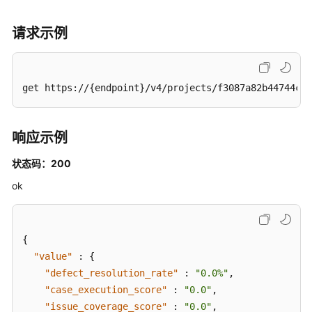
关
联
请求示例
关
系
管
get https://{endpoint}/v4/projects/f3087a82b44744c29
理
对
响应示例
外
接
状态码：200
口
管
ok
理
迭
{
代
"value"
:
{
资
"defect_resolution_rate"
:
"0.0%"
,
源
"case_execution_score"
:
"0.0"
,
操
作
"issue_coverage_score"
:
"0.0"
,