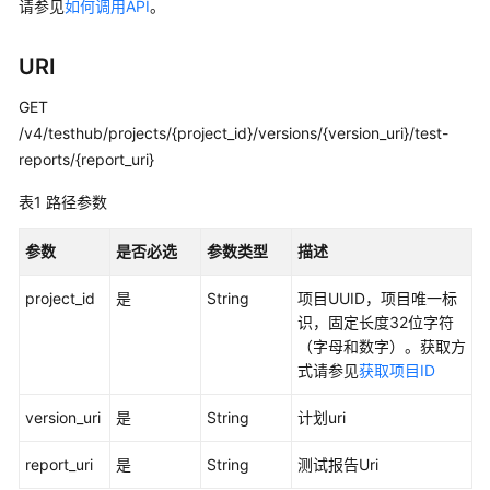
说
请参见
如何调用API
。
明
URI
快
速
GET
入
/v4/testhub/projects/{project_id}/versions/{version_uri}/test-
门
reports/{report_uri}
用
表1
路径参数
户
指
参数
是否必选
参数类型
描述
南
project_id
是
String
项目UUID，项目唯一标
最
识，固定长度32位字符
佳
（字母和数字）。获取方
实
式请参见
获取项目ID
践
version_uri
是
String
计划uri
API
report_uri
是
String
测试报告Uri
参