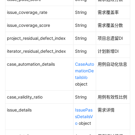
用
issue_coverage_rate
String
需求覆盖率
例
规
issue_coverage_score
String
需求覆盖分数
范
检
project_residual_defect_index
String
项目总遗留DI
查
用
iterator_residual_defect_index
String
计划新增DI
例
列
case_automation_details
CaseAuto
用例自动化信息
表
mationDe
-
tailsVo
ShowVersionCheckTestCasesFour
object
修
case_validity_ratio
String
用例有效性比例
改
违
issue_details
IssuePas
需求详情
规
sDetailsV
问
o
object
题
-