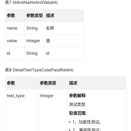
表7
IdAndNameAndValueVo
信
息
参数
参数类型
描述
管
理
name
String
名称
项
value
Integer
值
目
配
id
String
id
置
管
表8
DetailTestTypeCasePassRateVo
理
参数
参数类型
描述
分
支
test_type
Integer
参数解释
:
迭
代
测试类型
报
取值范围
:
表
1，功能性测试。
管
理
2，兼容性测试。