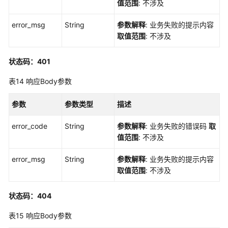
测
值范围
: 不涉及
试
计
error_msg
String
参数解释
: 业务失败的提示内容
划
取值范围
: 不涉及
管
理
状态码：401
资
表14
响应Body参数
源
编
参数
参数类型
描述
号
生
error_code
String
参数解释
: 业务失败的错误码
取
成
值范围
: 不涉及
规
则
error_msg
String
参数解释
: 业务失败的提示内容
控
取值范围
: 不涉及
制
器
状态码：404
表15
响应Body参数
用
例