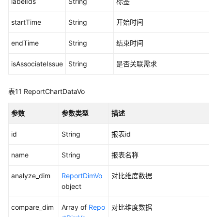
labelIds
String
标签
自
定
startTime
String
开始时间
义
测
endTime
String
结束时间
试
服
isAssociateIssue
String
是否关联需求
务
用
例
表11
ReportChartDataVo
管
理
参数
参数类型
描述
自
id
String
报表id
定
义
name
String
报表名称
测
试
analyze_dim
ReportDimVo
对比维度数据
服
object
务
compare_dim
接
Array of
Repo
对比维度数据