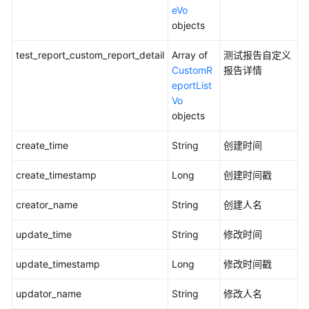
版
eVo
本
objects
级
用
test_report_custom_report_detail
Array of
测试报告自定义
例
CustomR
报告详情
规
eportList
范
Vo
检
objects
查
-
create_time
String
创建时间
CheckversionTestCase
create_timestamp
Long
创建时间戳
查
creator_name
String
创建人名
询
测
update_time
String
修改时间
试
报
update_timestamp
Long
修改时间戳
告
概
updator_name
String
修改人名
览