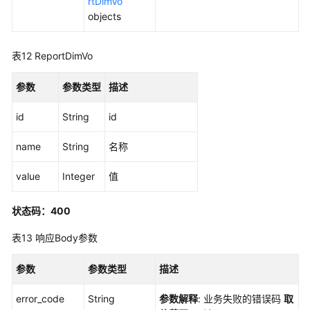
入
rtDimVo
管
objects
理
表12
ReportDimVo
需
求
参数
参数类型
描述
管
理
id
String
id
测
name
String
名称
试
设
value
Integer
值
置
状态码：400
融
合
表13
响应Body参数
项
目
参数
参数类型
描述
API
error_code
String
参数解释
: 业务失败的错误码
取