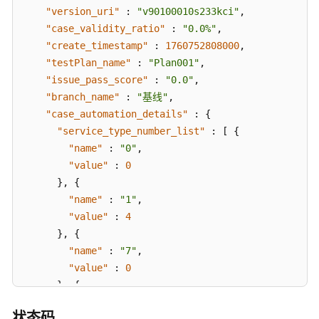
管
"version_uri"
:
"v90100010s233kci"
,
理
"case_validity_ratio"
:
"0.0%"
,
"create_timestamp"
:
1760752808000
,
测
"testPlan_name"
:
"Plan001"
,
试
"issue_pass_score"
:
"0.0"
,
报
"branch_name"
:
"基线"
,
告
"case_automation_details"
:
{
对
"service_type_number_list"
:
[
{
外
"name"
:
"0"
,
接
"value"
:
0
口
}
,
{
管
理
"name"
:
"1"
,
"value"
:
4
用
}
,
{
例
"name"
:
"7"
,
执
"value"
:
0
行
}
,
{
管
"name"
:
"8"
,
理
状态码