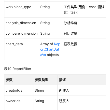
系
workpiece_type
String
工件类型(用例：case,测试
管
套：task)
理
analysis_dimension
String
分析维度
评
审
compare_dimension
String
对比维度
管
理
chart_data
Array of
Rep
报表数据
ortChartDat
分
aVo
objects
支
迭
表10
ReportFilter
代
操
作
参数
参数类型
描述
管
creatorIds
理
String
创建人
ownerIds
String
所属人
测
试