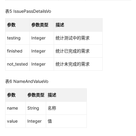
报
表5
IssuePassDetailsVo
告
-
参数
参数类型
描述
ShowTestCaseRuleCheckFieldFilterReport
testing
Integer
统计测试中的需求
外
部
finished
Integer
统计已完成的需求
服
务
not_tested
Integer
统计未完成的需求
管
理
表6
NameAndValueVo
banner
信
参数
参数类型
描述
息
管
name
String
名称
理
value
Integer
值
用
户