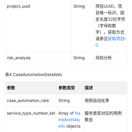
-
project_uuid
String
项目UUID，项
ShowTesthubTestReport
目唯一标识，固
定长度32位字符
获
（字母和数
取
字）。获取方式
版
请参见
获取项目I
本
D
级
用
risk_analysis
String
风险分析
例
规
范
表4
CaseAutomationDetailsVo
检
查，
参数
参数类型
描述
字
段
case_automation_rate
String
用例自动化率
分
组
service_type_number_list
Array of
Na
服务类型对应的用例
统
meAndValu
数目
计
eVo
objects
总