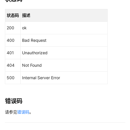
"value"
:
5
}
,
{
特
"name"
:
"100"
,
状态码
描述
性
"value"
:
0
目
200
ok
}
]
,
录
"case_automation_rate"
:
"100.0%"
相
400
Bad Request
关
}
,
管
"case_execution_rate"
:
"0.0%"
,
401
Unauthorized
理
"issue_details"
:
{
"not_tested"
:
0
,
404
Not Found
创
"finished"
:
0
建
}
,
500
Internal Server Error
凤
"project_uuid"
:
"1b7179edc79a431f9711434124ac9f
凰
"defect_resolution_score"
:
"0.0"
,
项
"creator"
:
"a17801c5d15f46e28112eec8a880683d"
,
目
错误码
"branch_uri"
:
"v90200010s1h6476"
,
管
"create_time"
:
"2025-10-18 10:00:08"
,
请参见
错误码
。
理
"case_pass_score"
:
"0.0"
,
"case_pass_rate_by_test_type"
:
[
{
项