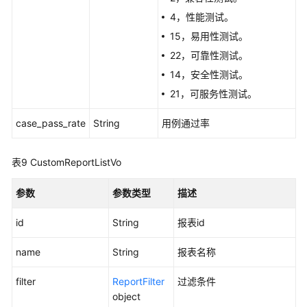
4，性能测试。
用
15，易用性测试。
例
22，可靠性测试。
结
果
14，安全性测试。
管
21，可服务性测试。
理
case_pass_rate
String
用例通过率
用
例
表9
CustomReportListVo
模
板
参数
管
参数类型
描述
理
id
String
报表id
用
name
String
报表名称
例
关
filter
ReportFilter
过滤条件
联
object
关