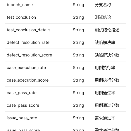
用
branch_name
String
分支名称
例
检
test_conclusion
String
测试结论
查
管
test_conclusion_details
String
测试结论描述
理
defect_resolution_rate
String
缺陷解决率
检
查
defect_resolution_score
String
缺陷解决分数
用
例
case_execution_rate
String
用例执行率
规
范
case_execution_score
String
用例执行分数
-
CheckTestCaseFour
case_pass_rate
String
用例通过率
查
case_pass_score
String
用例通过分数
询
版
issue_pass_rate
String
需求通过率
本
issue_pass_score
级
String
需求通过分数