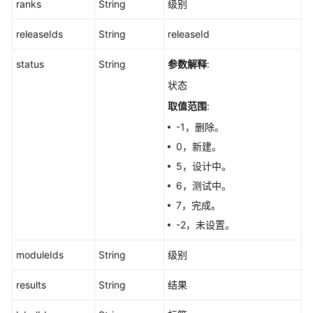
ranks
String
级别
用
例
releaseIds
String
releaseId
管
理
status
String
参数解释
:
工
状态
作
取值范围
:
项
-1，删除。
管
理
0，新建。
5，设计中。
测
6，测试中。
试
7，完成。
设
计
-2，未设置。
接
moduleIds
String
级别
口
管
results
String
结果
理