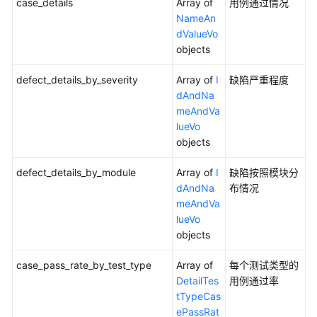
case_details
Array of
用例通过情况
UpdateViolationCase
NameAn
dValueVo
查
objects
询
版
defect_details_by_severity
Array of
I
缺陷严重程度
本
dAndNa
级
meAndVa
用
lueVo
例
objects
规
范
defect_details_by_module
Array of
I
缺陷按照模块分
检
dAndNa
布情况
查
meAndVa
任
lueVo
务
objects
报
告
case_pass_rate_by_test_type
Array of
每个测试类型的
-
DetailTes
用例通过率
ShowVersionCheckTaskReport
tTypeCas
ePassRat