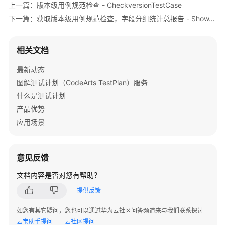
目
"case_pass_rate"
:
"0.0%"
,
上一篇：版本级用例规范检查 - CheckversionTestCase
配
"test_type"
:
1
下一篇：获取版本级用例规范检查，字段分组统计总报告 - ShowTestCaseRuleCheckFieldFilterReport
置
}
,
{
相
"case_pass_rate"
:
"0.0%"
,
关
相关文档
"test_type"
:
2
管
}
,
{
最新动态
理
"case_pass_rate"
:
"0.0%"
,
图解测试计划（CodeArts TestPlan）服务
"test_type"
:
22
用
什么是测试计划
}
,
{
户
产品优势
"case_pass_rate"
:
"0.0%"
,
相
应用场景
"test_type"
:
15
关
}
]
,
管
理
"project_residual_defect_index"
:
"0.0"
,
意见反馈
"defect_details_by_module"
:
[
]
,
测
"iterator_residual_defect_index"
:
"0.0"
,
文档内容是否对您有帮助？
试
"issue_pass_rate"
:
"0.0%"
,
提供反馈
报
"uri"
:
"v90800010s454gns"
,
告
"test_report_custom_report_detail"
:
[
]
,
如您有其它疑问，您也可以通过华为云社区问答频道来与我们联系探讨
表
"case_pass_rate"
:
"0"
,
云宝助手提问
云社区提问