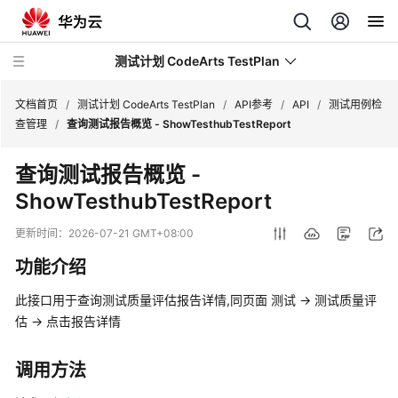
测试计划 CodeArts TestPlan
文档首页
/
测试计划 CodeArts TestPlan
/
API参考
/
API
/
测试用例检
查管理
/
查询测试报告概览 - ShowTesthubTestReport
最
查询测试报告概览 -
新
ShowTesthubTestReport
动
态
更新时间：
2026-07-21 GMT+08:00
产
功能介绍
品
介
此接口用于查询测试质量评估报告详情,同页面 测试 -> 测试质量评
绍
估 -> 点击报告详情
计
调用方法
费